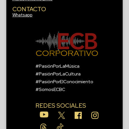
CONTACTO
Whatsapp
#PasiónPorLaMúsica
#PasiónPorLaCultura
#PasiónPorElConocimiento
#SomosECBC
REDES SOCIALES