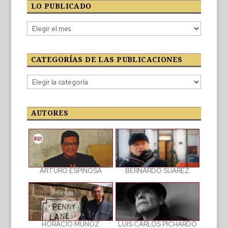
LO PUBLICADO
Lo
publicado
CATEGORÍAS DE LAS PUBLICACIONES
Categorías
de
las
publicaciones
AUTORES
BERNARDO SUÁREZ
ARTURO ESPINOSA
LUIS CARLOS PICHARDO
HORACIO MUÑOZ