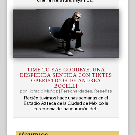
cine, la literatura, hayamos...
TIME TO SAY GOODBYE, UNA
DESPEDIDA SENTIDA CON TINTES
OPERÍSTICOS DE ANDREA
BOCELLI
por
Horacio Muñoz
|
Personalidades
,
Reseñas
Recién tuvimos hace unas semanas en el
Estadio Azteca de la Ciudad de México la
ceremonia de inauguración del...