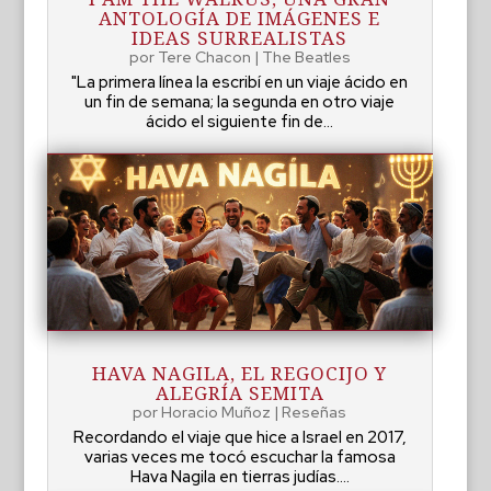
ANTOLOGÍA DE IMÁGENES E
IDEAS SURREALISTAS
por
Tere Chacon
|
The Beatles
"La primera línea la escribí en un viaje ácido en
un fin de semana; la segunda en otro viaje
ácido el siguiente fin de...
HAVA NAGILA, EL REGOCIJO Y
ALEGRÍA SEMITA
por
Horacio Muñoz
|
Reseñas
Recordando el viaje que hice a Israel en 2017,
varias veces me tocó escuchar la famosa
Hava Nagila en tierras judías....