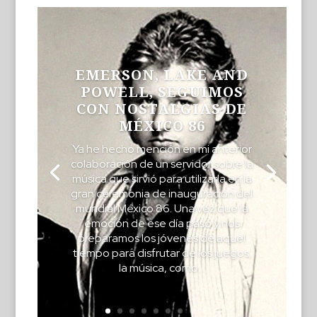
EMERSON, LAKE AND
POWELL, SEGUIMOS
CON NOSTALGIAS DE
MÉXICO 86
Ya he hecho mención en mi anterior
colaboración de un servidor sobre la
música que sirvió para utilizarla en la
gran ceremonia de inauguración del
mundial México 86. Una vez que la
emoción de ese día pasó y nos
preparamos los jóvenes de aquel
tiempo para disfrutar de los juegos;
la música, como...