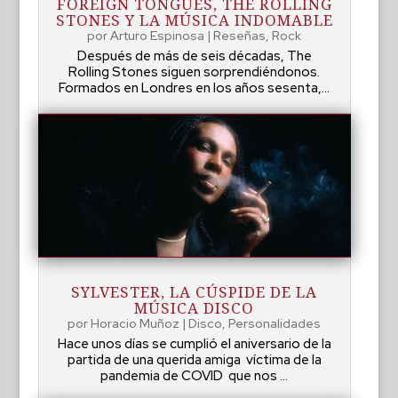
FOREIGN TONGUES, THE ROLLING
STONES Y LA MÚSICA INDOMABLE
por
Arturo Espinosa
|
Reseñas
,
Rock
Después de más de seis décadas, The
Rolling Stones siguen sorprendiéndonos.
Formados en Londres en los años sesenta,...
SYLVESTER, LA CÚSPIDE DE LA
MÚSICA DISCO
por
Horacio Muñoz
|
Disco
,
Personalidades
Hace unos días se cumplió el aniversario de la
partida de una querida amiga víctima de la
pandemia de COVID que nos ...