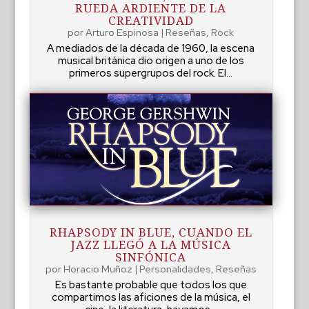
RUEDA ARDIENTE DE LA
CREATIVIDAD
por
Arturo Espinosa
|
Reseñas
,
Rock
A mediados de la década de 1960, la escena
musical británica dio origen a uno de los
primeros supergrupos del rock. El...
RHAPSODY IN BLUE, CUANDO EL
JAZZ LLEGÓ A LA MÚSICA
SINFÓNICA
por
Horacio Muñoz
|
Personalidades
,
Reseñas
Es bastante probable que todos los que
compartimos las aficiones de la música, el