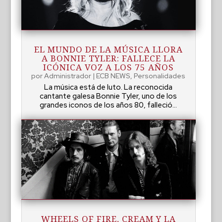
EL MUNDO DE LA MÚSICA LLORA
A BONNIE TYLER: FALLECE LA
ICÓNICA VOZ A LOS 75 AÑOS
por
Administrador
|
ECB NEWS
,
Personalidades
La música está de luto. La reconocida
cantante galesa Bonnie Tyler, uno de los
grandes iconos de los años 80, falleció...
WHEELS OF FIRE, CREAM Y LA