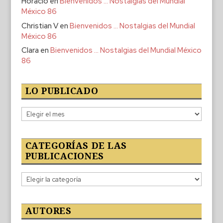
Horacio
en
Bienvenidos … Nostalgias del Mundial
México 86
Christian V
en
Bienvenidos … Nostalgias del Mundial
México 86
Clara
en
Bienvenidos … Nostalgias del Mundial México
86
LO PUBLICADO
Lo
publicado
CATEGORÍAS DE LAS
PUBLICACIONES
Categorías
de
las
publicaciones
AUTORES