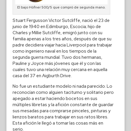
El bajo Höfner 500/5 que compró de segunda mano.
Stuart Fergusson Victor Sutcliffe, nació el 23 de
junio de 1940 en Edimburgo, Escocia; hijo de
Charles y Millie Sutcliffe, emigró junto con su
familia apenas a los tres años, después de que su
padre decidiera viajar hacia Liverpool para trabajar
como ingeniero naval en los tiempos de la
segunda guerra mundial. Tuvo dos hermanas,
Pauline y Joyce más jóvenes que él y con las
cuales tuvo una relación muy cercana en aquella
casa del 37 en Aigburth Drive.
No fue un estudiante modelo ni nada parecido. Lo
reconocían como alguien taciturno y solitario pero
apegado a estar haciendo bocetos en sus
múltiples libretas y la afición constante de guardar
sus mesadas para comprarse pinceles, pinturas y
lienzos baratos para trabajar en sus ratos libres.
Esta afición le llegó a tomar las cosas más en
serio.