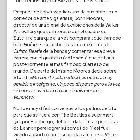
conocemos hoy día;
Bitls
o sea The Beatles.
Después de haber vendido una de sus obras a un
corredor de arte y galerista, John Moores,
director de una bienal de exhibiciones de la Walker
Art Gallery que se interesó por el cuadro de
Sutcliffe para que a la vez comprara aquel famoso
bajo
Höfner,
se inscribe literalmente como el
Quinto Beatle
de la banda y comenzar esa breve
carrera con el quinteto (entonces) que se haría
posteriormente el más famoso cuarteto del
mundo. De parte del mismo Moores decía sobre
Stuart:
«Mi reporte sobre Stuart es que era muy
amable e inteligente. Un poco disperso pero a la vez
se había convertido en uno de mis mejores
alumnos».
No fue muy difícil convencer a los padres de Stu
para que se fuera con The Beatles a su primera
gira por Hamburgo, debido a la labia tan perspicaz
de Lennon para lograr su cometido. Y así fue,
viendo absorto como subían la camioneta
Morris