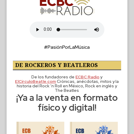
#PasiónPorLaMúsica
DE ROCKEROS Y BEATLEROS
De los fundadores de
ECBC Radio
y
ElCirculoBeatle.com
Crónicas, anécdotas, mitos y la
historia del Rock ‘n Roll en México, Rock en inglés y
The Beatles
¡Ya a la venta en formato
físico y digital!