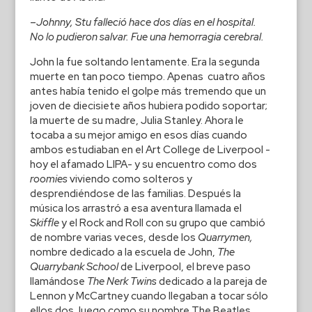
–
Johnny, Stu falleció hace dos días en el hospital.
No lo pudieron salvar. Fue una hemorragia cerebral.
John la fue soltando lentamente. Era la segunda
muerte en tan poco tiempo. Apenas cuatro años
antes había tenido el golpe más tremendo que un
joven de diecisiete años hubiera podido soportar;
la muerte de su madre, Julia Stanley. Ahora le
tocaba a su mejor amigo en esos días cuando
ambos estudiaban en el Art College de Liverpool -
hoy el afamado LIPA- y su encuentro como dos
roomies
viviendo como solteros y
desprendiéndose de las familias. Después la
música los arrastró a esa aventura llamada el
Skiffle
y el Rock and Roll con su grupo que cambió
de nombre varias veces, desde los
Quarrymen,
nombre dedicado a la escuela de John,
The
Quarrybank School
de Liverpool, el breve paso
llamándose
The Nerk Twins
dedicado a la pareja de
Lennon y McCartney cuando llegaban a tocar sólo
ellos dos, luego como su nombre The Beatles,