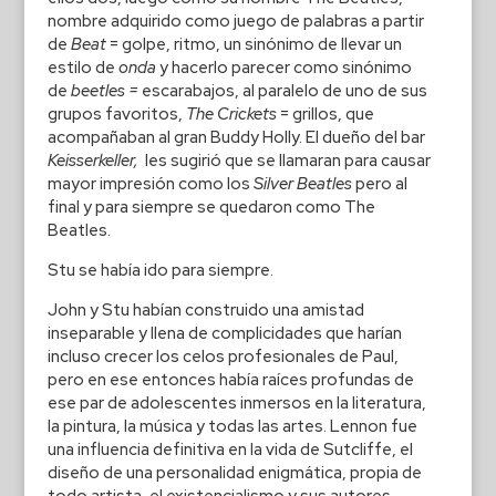
nombre adquirido como juego de palabras a partir
de
Beat
= golpe, ritmo, un sinónimo de llevar un
estilo de
onda
y hacerlo parecer como sinónimo
de
beetles =
escarabajos, al paralelo de uno de sus
grupos favoritos,
The Crickets
= grillos, que
acompañaban al gran Buddy Holly. El dueño del bar
Keisserkeller,
les sugirió que se llamaran para causar
mayor impresión como los
Silver Beatles
pero al
final y para siempre se quedaron como The
Beatles.
Stu se había ido para siempre.
John y Stu habían construido una amistad
inseparable y llena de complicidades que harían
incluso crecer los celos profesionales de Paul,
pero en ese entonces había raíces profundas de
ese par de adolescentes inmersos en la literatura,
la pintura, la música y todas las artes. Lennon fue
una influencia definitiva en la vida de Sutcliffe, el
diseño de una personalidad enigmática, propia de
todo artista, el existencialismo y sus autores