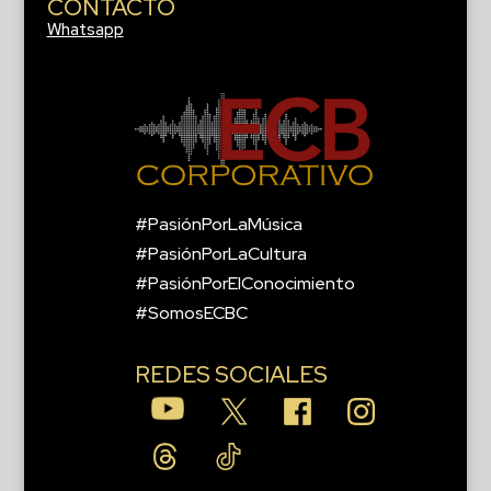
CONTACTO
Whatsapp
#PasiónPorLaMúsica
#PasiónPorLaCultura
#PasiónPorElConocimiento
#SomosECBC
REDES SOCIALES