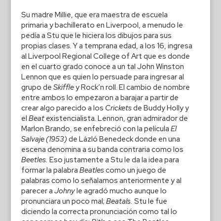
Su madre Millie, que era maestra de escuela
primaria y bachillerato en Liverpool, a menudo le
pedía a Stu que le hiciera los dibujos para sus
propias clases. Y a temprana edad, a los 16, ingresa
al Liverpool Regional College of Art que es donde
en el cuarto grado conoce a un tal John Winston
Lennon que es quien lo persuade para ingresar al
grupo de
Skiffle
y Rock’n roll. El cambio de nombre
entre ambos lo empezaron a barajar a partir de
crear algo parecido a los
Crickets
de Buddy Holly y
el
Beat
existencialista. Lennon, gran admirador de
Marlon Brando, se enfebreció con la película
El
Salvaje (1953)
de Lázló Benedeck donde en una
escena denomina a su banda contraria como los
Beetles.
Eso justamente a Stu le da la idea para
formar la palabra
Beatles
como un juego de
palabras como lo señalamos anteriormente y al
parecer a
Johny
le agradó mucho aunque lo
pronunciara un poco mal;
Beatals.
Stu le fue
diciendo la correcta pronunciación como tal lo