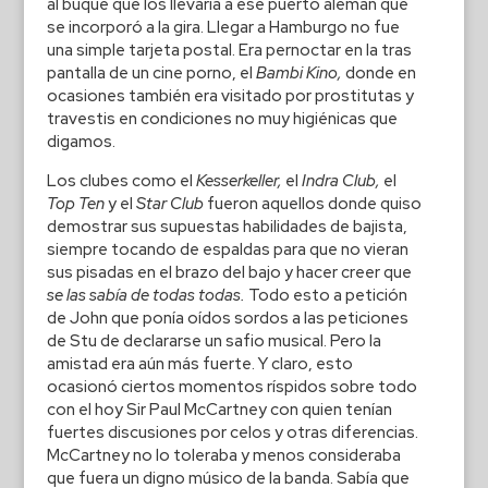
al buque que los llevaría a ese puerto alemán que
se incorporó a la gira.
Llegar a Hamburgo no fue
una simple tarjeta postal. Era pernoctar en la tras
pantalla de un cine porno, el
Bambi Kino,
donde en
ocasiones también era visitado por prostitutas y
travestis en condiciones no muy higiénicas que
digamos.
Los clubes como el
Kesserkeller,
el
Indra Club,
el
Top Ten
y el
Star Club
fueron aquellos donde quiso
demostrar sus supuestas habilidades de bajista,
siempre tocando de espaldas para que no vieran
sus pisadas en el brazo del bajo y hacer creer que
se las sabía de todas todas.
Todo esto a petición
de John que ponía oídos sordos a las peticiones
de Stu de declararse un safio musical. Pero la
amistad era aún más fuerte. Y claro, esto
ocasionó ciertos momentos ríspidos sobre todo
con el hoy Sir Paul McCartney con quien tenían
fuertes discusiones por celos y otras diferencias.
McCartney no lo toleraba y menos consideraba
que fuera un digno músico de la banda. Sabía que