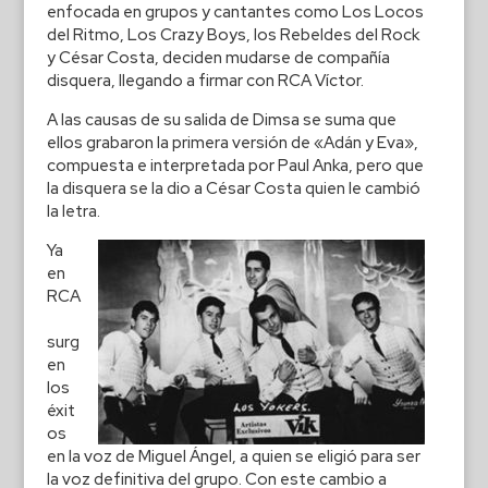
enfocada en grupos y cantantes como Los Locos
del Ritmo, Los Crazy Boys, los Rebeldes del Rock
y César Costa, deciden mudarse de compañía
disquera, llegando a firmar con RCA Víctor.
A las causas de su salida de Dimsa se suma que
ellos grabaron la primera versión de «Adán y Eva»,
compuesta e interpretada por Paul Anka, pero que
la disquera se la dio a César Costa quien le cambió
la letra.
Ya
en
RCA
surg
en
los
éxit
os
en la voz de Miguel Ángel, a quien se eligió para ser
la voz definitiva del grupo. Con este cambio a