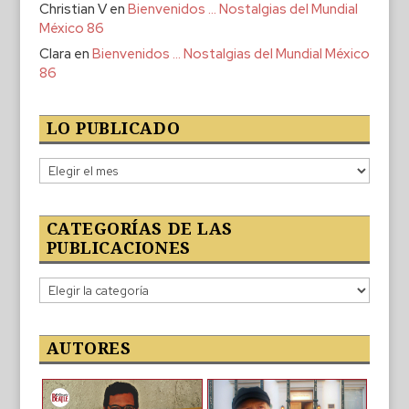
Christian V
en
Bienvenidos … Nostalgias del Mundial
México 86
Clara
en
Bienvenidos … Nostalgias del Mundial México
86
LO PUBLICADO
Lo
publicado
CATEGORÍAS DE LAS
PUBLICACIONES
Categorías
de
las
publicaciones
AUTORES