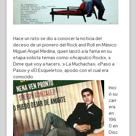
Hace un rato se dio a conocer la noticia del
deceso de un pionero del Rock and Roll en México:
Miguel Ángel Medina, quien lanzó a la fama en su
etapa solista temas como «Acapulco Rock», »
Dime qué voy a hacer», » La Muchacha», «Paso a
Paso» y «El Esqueleto», apodo con el cual era
conocido.
Inici
ó su
carr
era
en
196
0 en
Disc