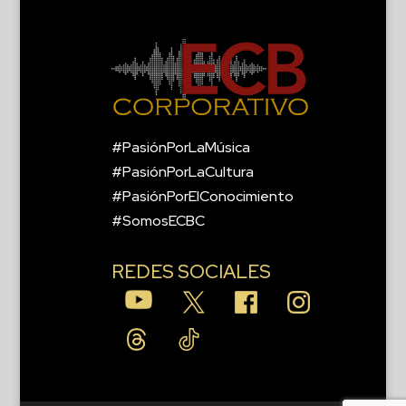
#PasiónPorLaMúsica
#PasiónPorLaCultura
#PasiónPorElConocimiento
#SomosECBC
REDES SOCIALES