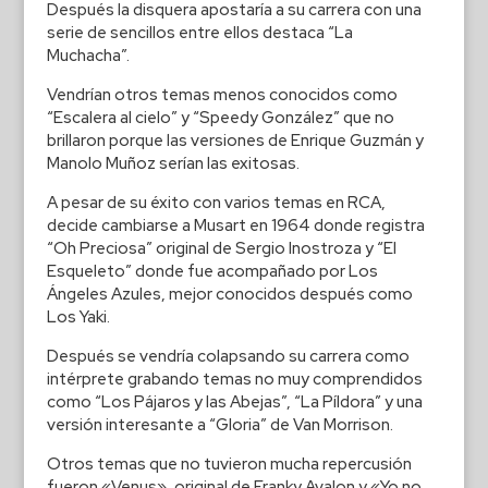
Después la disquera apostaría a su carrera con una
serie de sencillos entre ellos destaca “La
Muchacha”.
Vendrían otros temas menos conocidos como
“Escalera al cielo” y “Speedy González” que no
brillaron porque las versiones de Enrique Guzmán y
Manolo Muñoz serían las exitosas.
A pesar de su éxito con varios temas en RCA,
decide cambiarse a Musart en 1964 donde registra
“Oh Preciosa” original de Sergio Inostroza y “El
Esqueleto” donde fue acompañado por Los
Ángeles Azules, mejor conocidos después como
Los Yaki.
Después se vendría colapsando su carrera como
intérprete grabando temas no muy comprendidos
como “Los Pájaros y las Abejas”, “La Píldora” y una
versión interesante a “Gloria” de Van Morrison.
Otros temas que no tuvieron mucha repercusión
fueron «Venus», original de Franky Avalon y «Yo no