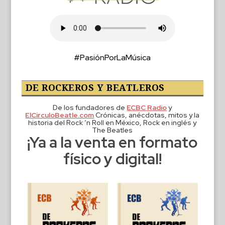
#PasiónPorLaMúsica
DE ROCKEROS Y BEATLEROS
De los fundadores de
ECBC Radio
y
ElCirculoBeatle.com
Crónicas, anécdotas, mitos y la
historia del Rock ‘n Roll en México, Rock en inglés y
The Beatles
¡Ya a la venta en formato
físico y digital!