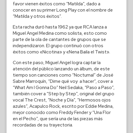
favor vienen éxitos como “Matilda”, dado a
conocer en su primer Long Play con el nombre de
“Matilda y otros éxitos”.
Esta racha duró hasta 1962 ya que RCA lanza a
Miguel Angel Medina como solista, esto como
parte de la ola de cantantes de grupos que se
independizaron. El grupo continuó con otros
éxitos como «Nicotina» y «Nena Baila el Twist».
Con este paso, Miguel Angel logra captar la
atención del público lanzando un álbum, de este
tiempo son canciones como “Nocturnal” de José
Sabre Marroquín, “Dime qué voy a hacer”, cover a
“What Am I Gonna Do” Neil Sedaka, “Paso a Paso”,
también cover a “Step by Step”, original del grupo
vocal The Crest, “Noche y Día”, “Hermosos ojos
azules”, Acapulco Rock, escrito por Eddie Medina,
mejor conocido como Freddy Fender y “Una Flor
en el Pecho”, que sería una de las piezas más
recordadas de su trayectoria.