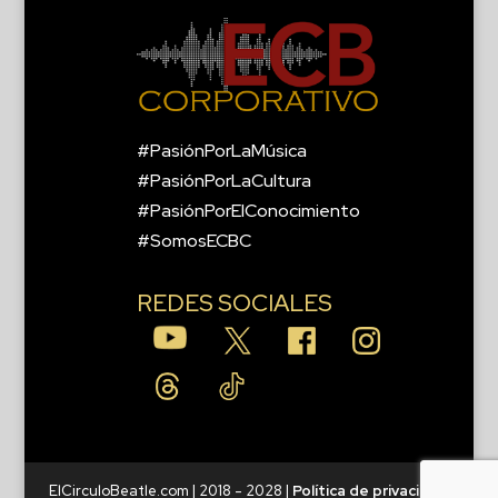
#PasiónPorLaMúsica
#PasiónPorLaCultura
#PasiónPorElConocimiento
#SomosECBC
REDES SOCIALES
ElCirculoBeatle.com | 2018 - 2028 |
Política de privacidad