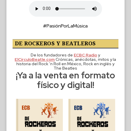
#PasiónPorLaMúsica
DE ROCKEROS Y BEATLEROS
De los fundadores de
ECBC Radio
y
ElCirculoBeatle.com
Crónicas, anécdotas, mitos y la
historia del Rock ‘n Roll en México, Rock en inglés y
The Beatles
¡Ya a la venta en formato
físico y digital!