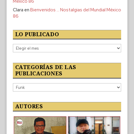
México 86
Clara
en
Bienvenidos … Nostalgias del Mundial México
86
LO PUBLICADO
Lo
publicado
CATEGORÍAS DE LAS
PUBLICACIONES
Categorías
de
las
publicaciones
AUTORES