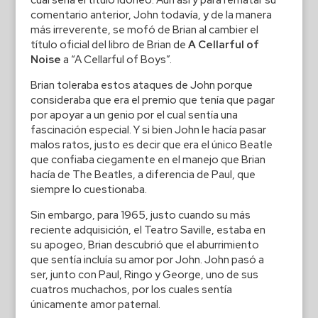
cuál sería el título idóneo. Aún así y para rematar su
comentario anterior, John todavía, y de la manera
más irreverente, se mofó de Brian al cambier el
título oficial del libro de Brian de
A Cellarful of
Noise
a “A Cellarful of Boys”.
Brian toleraba estos ataques de John porque
consideraba que era el premio que tenía que pagar
por apoyar a un genio por el cual sentía una
fascinación especial. Y si bien John le hacía pasar
malos ratos, justo es decir que era el único Beatle
que confiaba ciegamente en el manejo que Brian
hacía de The Beatles, a diferencia de Paul, que
siempre lo cuestionaba.
Sin embargo, para 1965, justo cuando su más
reciente adquisición, el Teatro Saville, estaba en
su apogeo, Brian descubrió que el aburrimiento
que sentía incluía su amor por John. John pasó a
ser, junto con Paul, Ringo y George, uno de sus
cuatros muchachos, por los cuales sentía
únicamente amor paternal.