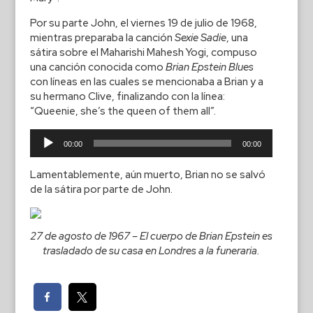
Por su parte John, el viernes 19 de julio de 1968,
mientras preparaba la canción
Sexie Sadie
, una
sátira sobre el Maharishi Mahesh Yogi, compuso
una canción conocida como
Brian Epstein Blues
con líneas en las cuales se mencionaba a Brian y a
su hermano Clive, finalizando con la línea:
“Queenie, she’s the queen of them all”.
Reproductor
00:00
00:00
de
audio
Lamentablemente, aún muerto, Brian no se salvó
de la sátira por parte de John.
27 de agosto de 1967 – El cuerpo de Brian Epstein es
trasladado de su casa en Londres a la funeraria.