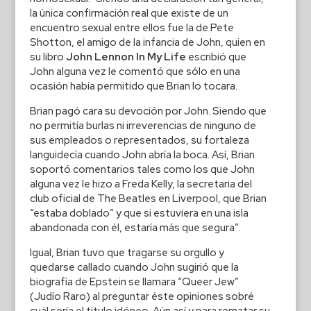
la única confirmación real que existe de un
encuentro sexual entre ellos fue la de Pete
Shotton, el amigo de la infancia de John, quien en
su libro
John Lennon In My Life
escribió que
John alguna vez le comentó que sólo en una
ocasión había permitido que Brian lo tocara.
Brian pagó cara su devoción por John. Siendo que
no permitía burlas ni irreverencias de ninguno de
sus empleados o representados, su fortaleza
languidecía cuando John abría la boca. Así, Brian
soportó comentarios tales como los que John
alguna vez le hizo a Freda Kelly, la secretaria del
club oficial de The Beatles en Liverpool, que Brian
“estaba doblado” y que si estuviera en una isla
abandonada con él, estaría más que segura”.
Igual, Brian tuvo que tragarse su orgullo y
quedarse callado cuando John sugirió que la
biografía de Epstein se llamara “Queer Jew”
(Judío Raro) al preguntar éste opiniones sobré