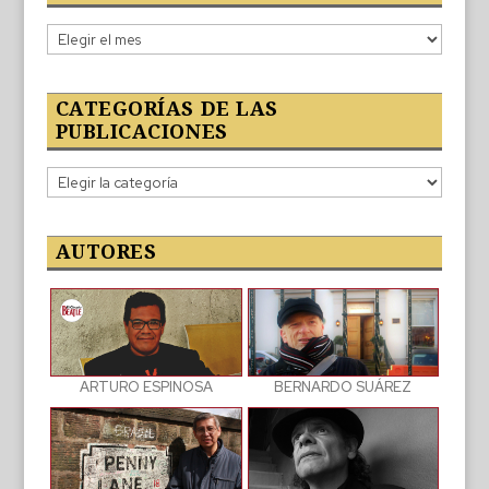
Lo
publicado
CATEGORÍAS DE LAS
PUBLICACIONES
Categorías
de
las
publicaciones
AUTORES
BERNARDO SUÁREZ
ARTURO ESPINOSA