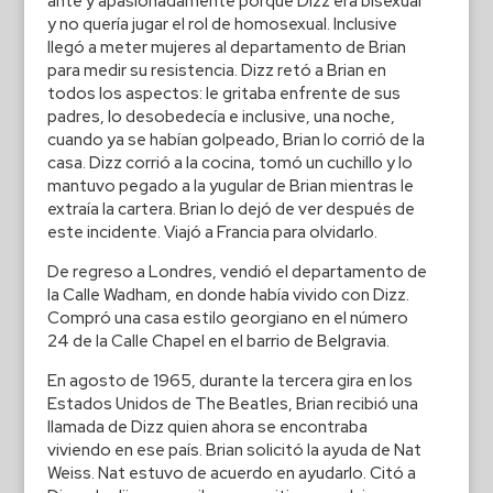
ante y apasionadamente porque Dizz era bisexual
y no quería jugar el rol de homosexual. Inclusive
llegó a meter mujeres al departamento de Brian
para medir su resistencia. Dizz retó a Brian en
todos los aspectos: le gritaba enfrente de sus
padres, lo desobedecía e inclusive, una noche,
cuando ya se habían golpeado, Brian lo corrió de la
casa. Dizz corrió a la cocina, tomó un cuchillo y lo
mantuvo pegado a la yugular de Brian mientras le
extraía la cartera. Brian lo dejó de ver después de
este incidente. Viajó a Francia para olvidarlo.
De regreso a Londres, vendió el departamento de
la Calle Wadham, en donde había vivido con Dizz.
Compró una casa estilo georgiano en el número
24 de la Calle Chapel en el barrio de Belgravia.
En agosto de 1965, durante la tercera gira en los
Estados Unidos de The Beatles, Brian recibió una
llamada de Dizz quien ahora se encontraba
viviendo en ese país. Brian solicitó la ayuda de Nat
Weiss. Nat estuvo de acuerdo en ayudarlo. Citó a