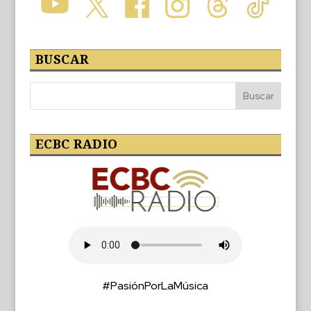
BUSCAR
ECBC RADIO
#PasiónPorLaMúsica