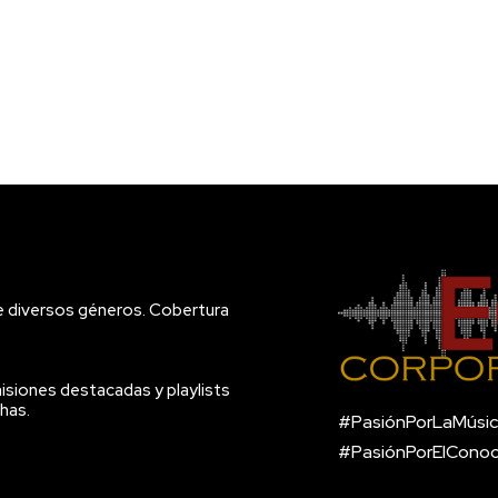
e diversos géneros. Cobertura
isiones destacadas y playlists
has.
#PasiónPorLaMúsic
#PasiónPorElCono