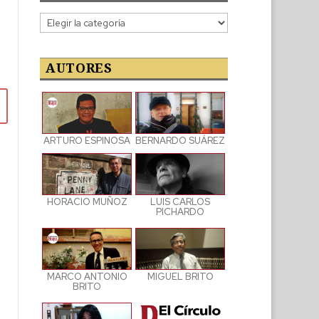
Categorías
de
las
publicaciones
AUTORES
ARTURO ESPINOSA
BERNARDO SUÁREZ
LUIS CARLOS
HORACIO MUÑOZ
PICHARDO
MARCO ANTONIO
MIGUEL BRITO
BRITO