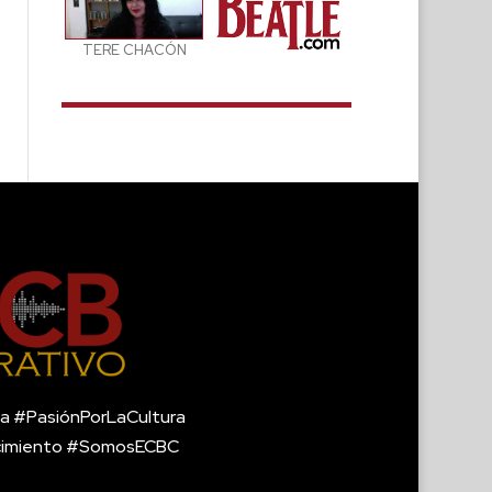
TERE CHACÓN
a #PasiónPorLaCultura
cimiento #SomosECBC