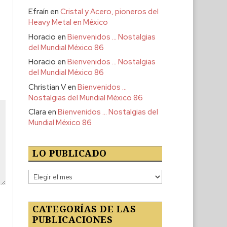
Efraín
en
Cristal y Acero, pioneros del
Heavy Metal en México
Horacio
en
Bienvenidos … Nostalgias
del Mundial México 86
Horacio
en
Bienvenidos … Nostalgias
del Mundial México 86
Christian V
en
Bienvenidos …
Nostalgias del Mundial México 86
Clara
en
Bienvenidos … Nostalgias del
Mundial México 86
LO PUBLICADO
Lo
publicado
CATEGORÍAS DE LAS
PUBLICACIONES