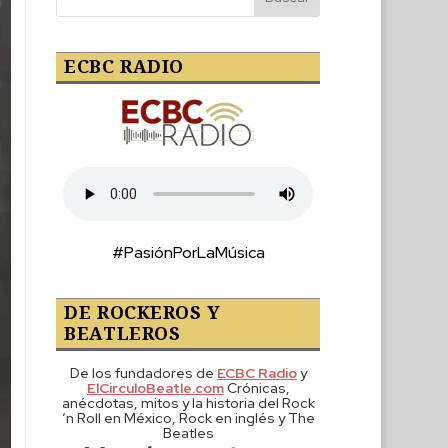
ECBC RADIO
#PasiónPorLaMúsica
DE ROCKEROS Y
BEATLEROS
De los fundadores de
ECBC Radio
y
ElCirculoBeatle.com
Crónicas,
anécdotas, mitos y la historia del Rock
‘n Roll en México, Rock en inglés y The
Beatles