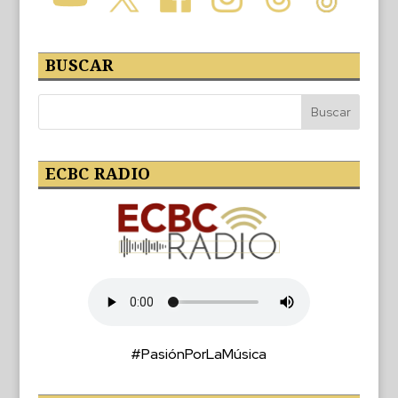
BUSCAR
ECBC RADIO
#PasiónPorLaMúsica