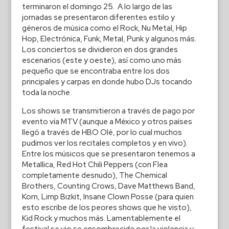
terminaron el domingo 25. A lo largo de las
jornadas se presentaron diferentes estilo y
géneros de música como el Rock, Nu Metal, Hip
Hop, Electrónica, Funk, Metal, Punk y algunos más.
Los conciertos se dividieron en dos grandes
escenarios (este y oeste), así como uno más
pequeño que se encontraba entre los dos
principales y carpas en donde hubo DJs tocando
toda la noche.
Los shows se transmitieron a través de pago por
evento vía MTV (aunque a México y otros países
llegó a través de HBO Olé, por lo cual muchos
pudimos ver los recitales completos y en vivo).
Entre los músicos que se presentaron tenemos a
Metallica, Red Hot Chili Peppers (con Flea
completamente desnudo), The Chemical
Brothers, Counting Crows, Dave Matthews Band,
Korn, Limp Bizkit, Insane Clown Posse (para quien
esto escribe de los peores shows que he visto),
Kid Rock y muchos más. Lamentablemente el
festival se vio se ensombrecido por la violencia y