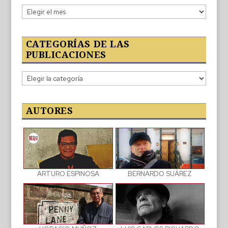
Lo
publicado
CATEGORÍAS DE LAS
PUBLICACIONES
Categorías
de
las
publicaciones
AUTORES
BERNARDO SUÁREZ
ARTURO ESPINOSA