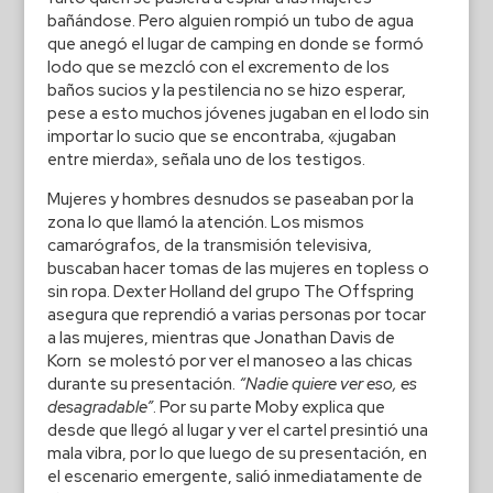
bañándose. Pero alguien rompió un tubo de agua
que anegó el lugar de camping en donde se formó
lodo que se mezcló con el excremento de los
baños sucios y la pestilencia no se hizo esperar,
pese a esto muchos jóvenes jugaban en el lodo sin
importar lo sucio que se encontraba, «jugaban
entre mierda», señala uno de los testigos.
Mujeres y hombres desnudos se paseaban por la
zona lo que llamó la atención. Los mismos
camarógrafos, de la transmisión televisiva,
buscaban hacer tomas de las mujeres en topless o
sin ropa. Dexter Holland del grupo The Offspring
asegura que reprendió a varias personas por tocar
a las mujeres, mientras que Jonathan Davis de
Korn se molestó por ver el manoseo a las chicas
durante su presentación.
“Nadie quiere ver eso, es
desagradable”
. Por su parte Moby explica que
desde que llegó al lugar y ver el cartel presintió una
mala vibra, por lo que luego de su presentación, en
el escenario emergente, salió inmediatamente de