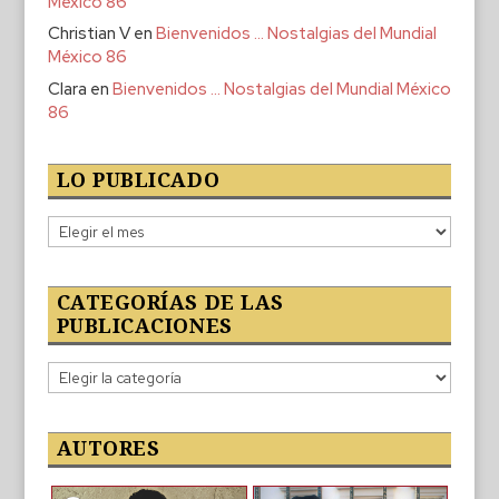
México 86
Christian V
en
Bienvenidos … Nostalgias del Mundial
México 86
Clara
en
Bienvenidos … Nostalgias del Mundial México
86
LO PUBLICADO
Lo
publicado
CATEGORÍAS DE LAS
PUBLICACIONES
Categorías
de
las
publicaciones
AUTORES