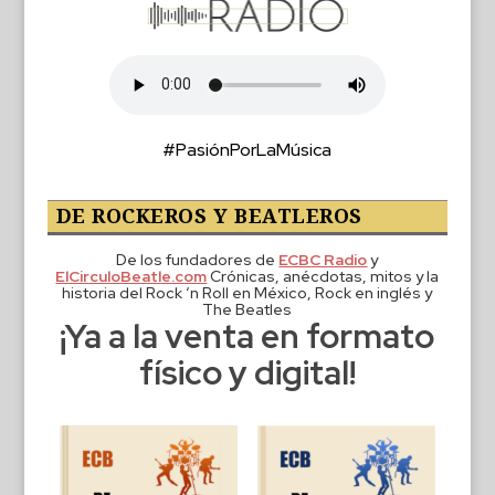
#PasiónPorLaMúsica
DE ROCKEROS Y BEATLEROS
De los fundadores de
ECBC Radio
y
ElCirculoBeatle.com
Crónicas, anécdotas, mitos y la
historia del Rock ‘n Roll en México, Rock en inglés y
The Beatles
¡Ya a la venta en formato
físico y digital!