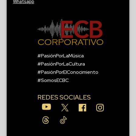
Whatsapp
#PasiónPorLaMúsica
#PasiónPorLaCultura
#PasiónPorElConocimiento
#SomosECBC
REDES SOCIALES