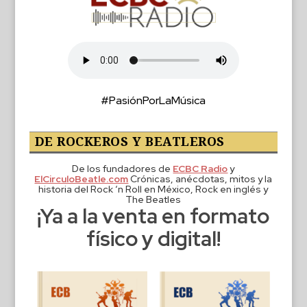
#PasiónPorLaMúsica
DE ROCKEROS Y BEATLEROS
De los fundadores de
ECBC Radio
y
ElCirculoBeatle.com
Crónicas, anécdotas, mitos y la
historia del Rock ‘n Roll en México, Rock en inglés y
The Beatles
¡Ya a la venta en formato
físico y digital!