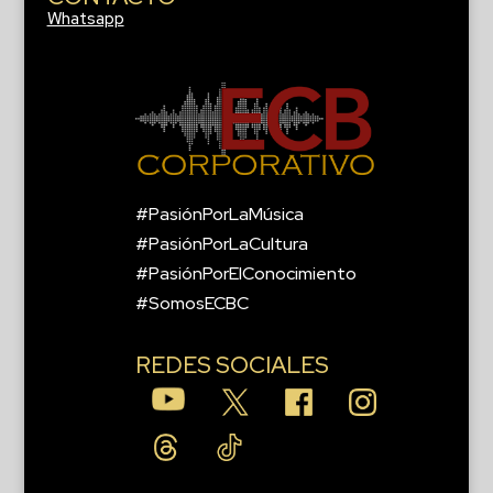
Whatsapp
#PasiónPorLaMúsica
#PasiónPorLaCultura
#PasiónPorElConocimiento
#SomosECBC
REDES SOCIALES