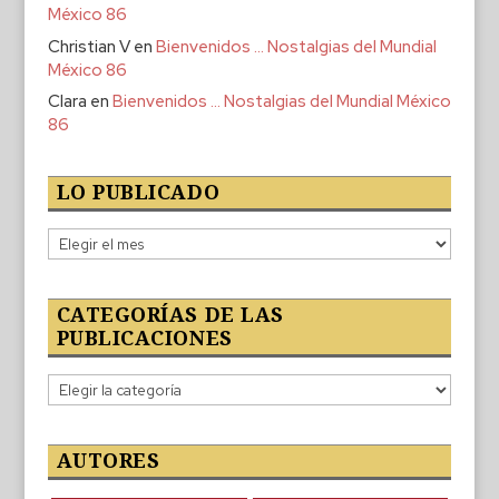
México 86
Christian V
en
Bienvenidos … Nostalgias del Mundial
México 86
Clara
en
Bienvenidos … Nostalgias del Mundial México
86
LO PUBLICADO
Lo
publicado
CATEGORÍAS DE LAS
PUBLICACIONES
Categorías
de
las
publicaciones
AUTORES