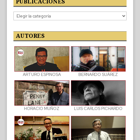
PUBLICACIONES
Categorías
de
las
publicaciones
AUTORES
BERNARDO SUÁREZ
ARTURO ESPINOSA
LUIS CARLOS PICHARDO
HORACIO MUÑOZ