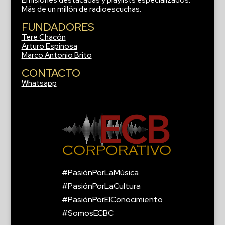
Más de un millón de radioescuchas.
FUNDADORES
Tere Chacón
Arturo Espinosa
Marco Antonio Brito
CONTACTO
Whatsapp
#PasiónPorLaMúsica
#PasiónPorLaCultura
#PasiónPorElConocimiento
#SomosECBC