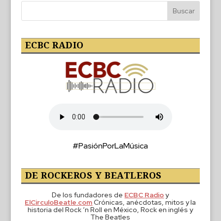
ECBC RADIO
#PasiónPorLaMúsica
DE ROCKEROS Y BEATLEROS
De los fundadores de
ECBC Radio
y
ElCirculoBeatle.com
Crónicas, anécdotas, mitos y la
historia del Rock ‘n Roll en México, Rock en inglés y
The Beatles