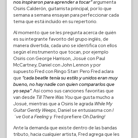
nos inspiraron para aprender a tocar”
argumenta
Osiris Calderón, guitarrista principal, por lo que
semana a semana ensayan para perfeccionar cada
tema que está incluido en su repertorio.
Al momento que se les pregunta acerca de quién
es su integrante favorito del grupo inglés, de
manera divertida, cada uno se identifica con ellos
según el instrumento que tocan, por ejemplo
Osiris con George Harrison, Josué con Paul
McCartney, Daniel con John Lennon y por
supuesto Fred con Ringo Starr. Pero Fred aclara
que
“cada beatle tenía su estilo y unidos eran muy
bueno, no hay nadie con quien compararlos que
yo sepa”
. Así como sus canciones favoritas que
van desde
Till There Was You
que gusta mucho a
Josué, mientras que a Osiris le agrada
While My
Guitar Gently Weeps
, Daniel se entusiasma con
I
´ve Got a Feeling
y Fred prefiere
Oh Darling!
Ante la demanda que existe dentro de las bandas
tributo, hacia cualquier artista, Fred agrega que les