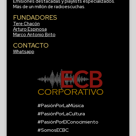
Emisiones destacadas y playlists especializados.
Más de un millón de radioescuchas.
FUNDADORES
Tere Chacón
Arturo Espinosa
Marco Antonio Brito
CONTACTO
Whatsapp
#PasiónPorLaMúsica
#PasiónPorLaCultura
#PasiónPorElConocimiento
#SomosECBC