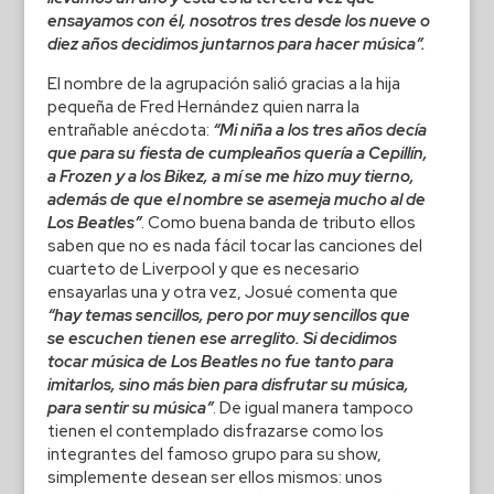
ensayamos con él, nosotros tres desde los nueve o
diez años decidimos juntarnos para hacer música”.
El nombre de la agrupación salió gracias a la hija
pequeña de Fred Hernández quien narra la
entrañable anécdota:
“Mi niña a los tres años decía
que para su fiesta de cumpleaños quería a Cepillín,
a Frozen y a los Bikez, a mí se me hizo muy tierno,
además de que el nombre se asemeja mucho al de
Los Beatles”
. Como buena banda de tributo ellos
saben que no es nada fácil tocar las canciones del
cuarteto de Liverpool y que es necesario
ensayarlas una y otra vez, Josué comenta que
“hay temas sencillos, pero por muy sencillos que
se escuchen tienen ese arreglito. Si decidimos
tocar música de Los Beatles no fue tanto para
imitarlos, sino más bien para disfrutar su música,
para sentir su música”
. De igual manera tampoco
tienen el contemplado disfrazarse como los
integrantes del famoso grupo para su show,
simplemente desean ser ellos mismos: unos