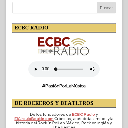
ECBC RADIO
#PasiónPorLaMúsica
DE ROCKEROS Y BEATLEROS
De los fundadores de
ECBC Radio
y
ElCirculoBeatle.com
Crónicas, anécdotas, mitos y la
historia del Rock ‘n Roll en México, Rock en inglés y
The Beatles