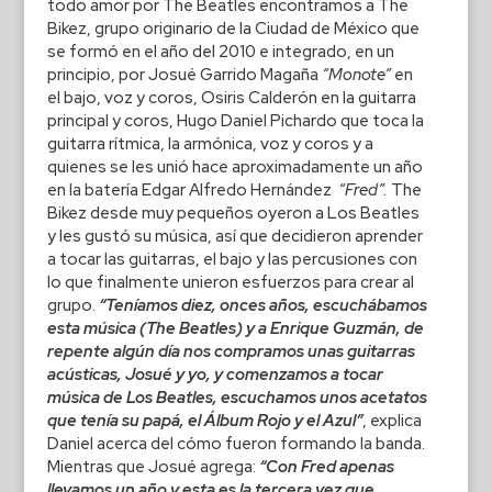
todo amor por The Beatles encontramos a The
Bikez, grupo originario de la Ciudad de México que
se formó en el año del 2010 e integrado, en un
principio, por Josué Garrido Magaña
“Monote”
en
el bajo, voz y coros, Osiris Calderón en la guitarra
principal y coros, Hugo Daniel Pichardo que toca la
guitarra rítmica, la armónica, voz y coros y a
quienes se les unió hace aproximadamente un año
en la batería Edgar Alfredo Hernández
“Fred”.
The
Bikez desde muy pequeños oyeron a Los Beatles
y les gustó su música, así que decidieron aprender
a tocar las guitarras, el bajo y las percusiones con
lo que finalmente unieron esfuerzos para crear al
grupo.
“Teníamos diez, onces años, escuchábamos
esta música (The Beatles) y a Enrique Guzmán, de
repente algún día nos compramos unas guitarras
acústicas, Josué y yo, y comenzamos a tocar
música de Los Beatles, escuchamos unos acetatos
que tenía su papá, el Álbum Rojo y el Azul”
, explica
Daniel acerca del cómo fueron formando la banda.
Mientras que Josué agrega:
“Con Fred apenas
llevamos un año y esta es la tercera vez que