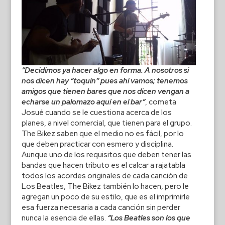
“Decidimos ya hacer algo en forma. A nosotros si
nos dicen hay “toquín” pues ahí vamos; tenemos
amigos que tienen bares que nos dicen vengan a
echarse un palomazo aquí en el bar”
, cometa
Josué cuando se le cuestiona acerca de los
planes, a nivel comercial, que tienen para el grupo.
The Bikez saben que el medio no es fácil, por lo
que deben practicar con esmero y disciplina.
Aunque uno de los requisitos que deben tener las
bandas que hacen tributo es el calcar a rajatabla
todos los acordes originales de cada canción de
Los Beatles, The Bikez también lo hacen, pero le
agregan un poco de su estilo, que es el imprimirle
esa fuerza necesaria a cada canción sin perder
nunca la esencia de ellas.
“Los Beatles son los que