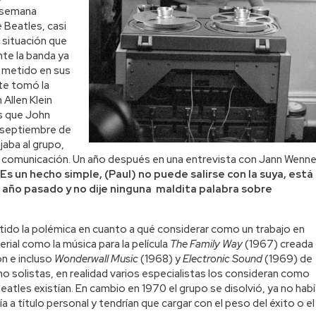
a semana
 Beatles, casi
, situación que
te la banda ya
a metido en sus
te tomó la
 Allen Klein
s que John
 septiembre de
jaba al grupo,
e comunicación. Un año después en una entrevista con Jann Wenne
Es un hecho simple, (Paul) no puede salirse con la suya, está
 año pasado y no dije ninguna maldita palabra sobre
tido la polémica en cuanto a qué considerar como un trabajo en
rial como la música para la película
The Family Way
(1967) creada
n e incluso
Wonderwall Music
(1968) y
Electronic Sound
(1969) de
mo solistas, en realidad varios especialistas los consideran como
atles existían. En cambio en 1970 el grupo se disolvió, ya no habí
ía a título personal y tendrían que cargar con el peso del éxito o el