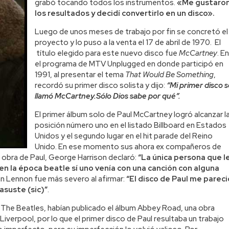
grabó tocando todos los instrumentos.
«Me gustaro
los resultados y decidí convertirlo en un disco».
Luego de unos meses de trabajo por fin se concretó el
proyecto y lo puso a la venta el 17 de abril de 1970. El
título elegido para este nuevo disco fue
McCartney
. En
el programa de MTV Unplugged en donde participó en
1991, al presentar el tema
That Would Be Something
,
recordó su primer disco solista y dijo:
“Mi primer disco s
llamó McCartney.Sólo Dios sabe por qué”.
El primer álbum solo de Paul McCartney logró alcanzar l
posición número uno en el listado Billboard en Estados
Unidos y el segundo lugar en el hit parade del Reino
Unido. En ese momento sus ahora ex compañeros de
 obra de Paul, George Harrison declaró:
“La única persona que l
 en la época beatle sí uno venía con una canción con alguna
hn Lennon fue más severo al afirmar:
“El disco de Paul me pareci
asuste (sic)”
.
The Beatles, habían publicado el álbum Abbey Road, una obra
Liverpool, por lo que el primer disco de Paul resultaba un trabajo