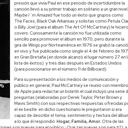
presión que vivía Paul en ese periodo de incertidumbre la
canción llevó a su primer trabajo en solitario a un gran nivel
Maybe I´m Amazed
fue todo un éxito que grupos como
The Faces, Black Oak Arkansas y solistas como Petula Cla
o Billy Joel (para el álbum The Art Of McCartney) le hicier
covers. Curiosamente la canción no fue utilizada como
sencillo para promover el álbum en 1970, pero durante la
gira de Wings por Norteamérica en 1976 se grabó la canci
en vivo y fue publicada como single el 4 de febrero de 19
en Gran Bretaña (en donde alcanzó el lugar número 27 en l
lista de éxitos) y tres días después en Estados Unidos
(para posicionarse en el número 11 de Billboard).
Para su presentación a los medios de comunicación y
público en general, Paul McCartney se reunió con miembr
de Apple para redactar un boletín el cual incluyó una serie 
preguntas (elaboradas por Derek Taylor, Peter Brown y
Mavis Smith) con sus respectivas respuestas ofrecidas p
el ex beatle. en dicho cuestionario le preguntaron si era
capaz de describir el tema, sentimiento y textura del álbu
a lo que él respondió:
Hogar, Familia, Amor.
Otra de las
ones son nuevas para el público ¿Qué tan nuevas son para ti? La