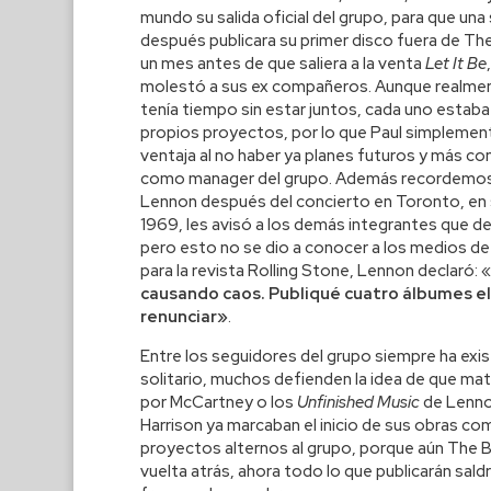
mundo su salida oficial del grupo, para que un
después publicara su primer disco fuera de The
un mes antes de que saliera a la venta
Let It Be
molestó a sus ex compañeros. Aunque realmen
tenía tiempo sin estar juntos, cada uno estab
propios proyectos, por lo que Paul simplemen
ventaja al no haber ya planes futuros y más con
como manager del grupo. Además recordemo
Lennon después del concierto en Toronto, en
1969, les avisó a los demás integrantes que de
pero esto no se dio a conocer a los medios d
para la revista Rolling Stone, Lennon declaró: «
causando caos. Publiqué cuatro álbumes el
renunciar»
.
Entre los seguidores del grupo siempre ha exis
solitario, muchos defienden la idea de que mate
por McCartney o los
Unfinished Music
de Lenno
Harrison ya marcaban el inicio de sus obras co
proyectos alternos al grupo, porque aún The Be
vuelta atrás, ahora todo lo que publicarán saldr