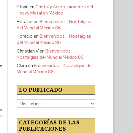
Efraín
en
Cristal y Acero, pioneros del
Heavy Metal en México
n
Horacio
en
Bienvenidos … Nostalgias
del Mundial México 86
Horacio
en
Bienvenidos … Nostalgias
del Mundial México 86
Christian V
en
Bienvenidos …
Nostalgias del Mundial México 86
Clara
en
Bienvenidos … Nostalgias del
se
Mundial México 86
LO PUBLICADO
Lo
publicado
e
na
CATEGORÍAS DE LAS
ó
PUBLICACIONES