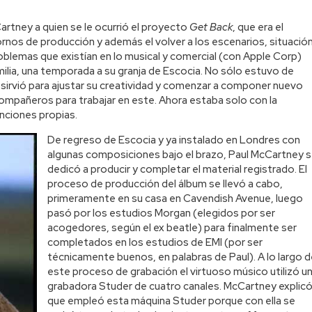
artney a quien se le ocurrió el proyecto
Get Back
, que era el
ornos de producción y además el volver a los escenarios, situació
oblemas que existían en lo musical y comercial (con Apple Corp)
ilia, una temporada a su granja de Escocia. No sólo estuvo de
 sirvió para ajustar su creatividad y comenzar a componer nuevo
 compañeros para trabajar en este. Ahora estaba solo con la
nciones propias.
De regreso de Escocia y ya instalado en Londres con
algunas composiciones bajo el brazo, Paul McCartney 
dedicó a producir y completar el material registrado. El
proceso de producción del álbum se llevó a cabo,
primeramente en su casa en Cavendish Avenue, luego
pasó por los estudios Morgan (elegidos por ser
acogedores, según el ex beatle) para finalmente ser
completados en los estudios de EMI (por ser
técnicamente buenos, en palabras de Paul). A lo largo d
este proceso de grabación el virtuoso músico utilizó u
grabadora Studer de cuatro canales. McCartney explic
que empleó esta máquina Studer porque con ella se