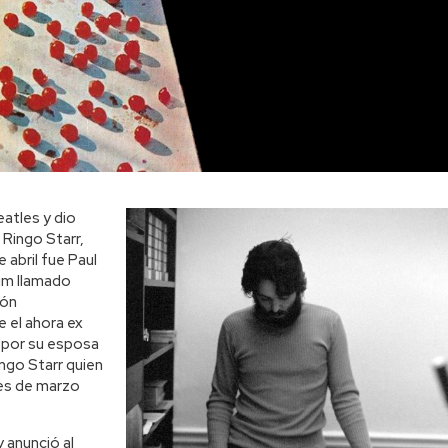
eatles y dio
 Ringo Starr,
 abril fue Paul
um llamado
ión
 el ahora ex
 por su esposa
ngo Starr quien
mes de marzo
 anunció al