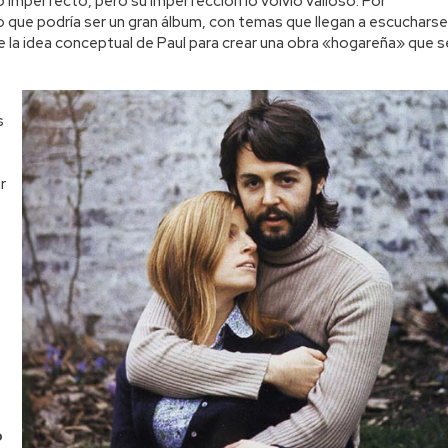
o imperfecto, pero su imperfección lo volvió valioso. Por
 que podría ser un gran álbum, con temas que llegan a escucharse
la idea conceptual de Paul para crear una obra «hogareña» que s
s
r
o