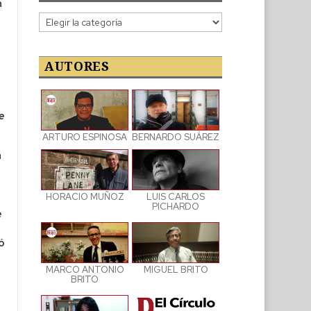
n
Categorías
de
las
publicaciones
AUTORES
e
ARTURO ESPINOSA
BERNARDO SUÁREZ
a
LUIS CARLOS
HORACIO MUÑOZ
PICHARDO
e
ó
MARCO ANTONIO
MIGUEL BRITO
BRITO