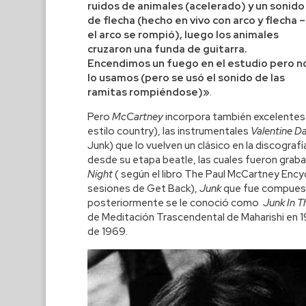
ruidos de animales (acelerado) y un sonido
de flecha (hecho en vivo con arco y flecha –
el arco se rompió), luego los animales
cruzaron una funda de guitarra.
Encendimos un fuego en el estudio pero n
lo usamos (pero se usó el sonido de las
ramitas rompiéndose)»
.
Pero
McCartney
incorpora también excelente
estilo country), las instrumentales
Valentine D
Junk) que lo vuelven un clásico en la discografí
desde su etapa beatle, las cuales fueron gra
Night
( según el libro The Paul McCartney Encyc
sesiones de Get Back),
Junk
que fue compuesta
posteriormente se le conoció como
Junk In T
de Meditación Trascendental de Maharishi en 19
de 1969.