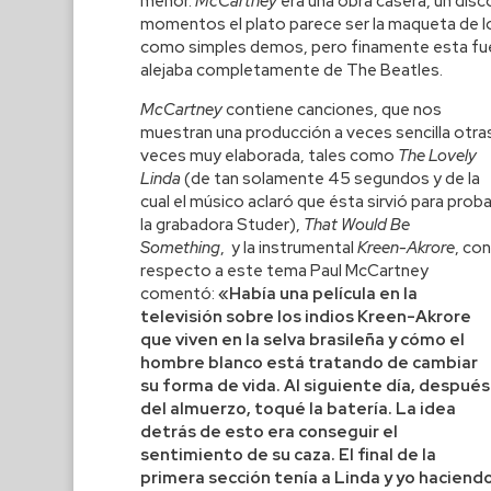
menor.
McCartney
era una obra casera, un disc
momentos el plato parece ser la maqueta de lo
como simples demos, pero finamente esta fue 
alejaba completamente de The Beatles.
McCartney
contiene canciones, que nos
muestran una producción a veces sencilla otra
veces muy elaborada, tales como
The Lovely
Linda
(de tan solamente 45 segundos y de la
cual el músico aclaró que ésta sirvió para proba
la grabadora Studer),
That Would Be
Something
, y la instrumental
Kreen-Akrore
, con
respecto a este tema Paul McCartney
comentó:
«Había una película en la
televisión sobre los indios Kreen-Akrore
que viven en la selva brasileña y cómo el
hombre blanco está tratando de cambiar
su forma de vida. Al siguiente día, después
del almuerzo, toqué la batería. La idea
detrás de esto era conseguir el
sentimiento de su caza. El final de la
primera sección tenía a Linda y yo haciend