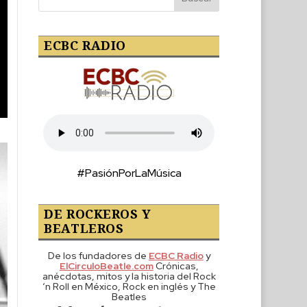
ECBC RADIO
#PasiónPorLaMúsica
DE ROCKEROS Y
BEATLEROS
De los fundadores de
ECBC Radio
y
ElCirculoBeatle.com
Crónicas,
anécdotas, mitos y la historia del Rock
‘n Roll en México, Rock en inglés y The
Beatles