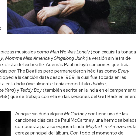
o
s piezas musicales como
Man We Was Lonely
(con exquisita tonada
ay
,
Momma Miss America
y
Singalong Junk
(la versión sin letra de
a solista del ex beatle. Además Paul incluyó canciones que traía
badas por The Beatles pero permanecieron inéditas como
Every
lopedia la canción data desde 1969, la cual fue tocada en las
 en la India (inicialmente tenía como título
Jubilee
,
he Yard
) y
Teddy Boy
(también escrita en la India en el campament
68) que se trabajó con ella en las sesiones del Get Back en ener
Aunque sin duda alguna
McCartney
contiene una de las
canciones clásicas de Paul McCartney, una hermosa balad
compuesta para su esposa Linda.
Maybe I´m Amazed
es l
cereza principal del álbum. Con todo el momento de