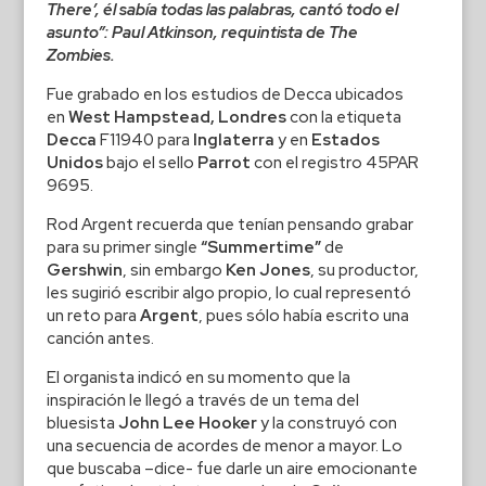
There’, él sabía todas las palabras, cantó todo el
asunto”: Paul Atkinson, requintista de The
Zombies.
Fue grabado en los estudios de Decca ubicados
en
West Hampstead, Londres
con la etiqueta
Decca
F11940 para
Inglaterra
y en
Estados
Unidos
bajo el sello
Parrot
con el registro 45PAR
9695.
Rod Argent recuerda que tenían pensando grabar
para su primer single
“Summertime”
de
Gershwin
, sin embargo
Ken Jones
, su productor,
les sugirió escribir algo propio, lo cual representó
un reto para
Argent
, pues sólo había escrito una
canción antes.
El organista indicó en su momento que la
inspiración le llegó a través de un tema del
bluesista
John Lee Hooker
y la construyó con
una secuencia de acordes de menor a mayor. Lo
que buscaba –dice- fue darle un aire emocionante