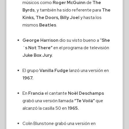
músicos como
Roger McGuinn
de
The
Byrds
, y también ha sido referente para
The
Kinks, The Doors, Billy Joel
y hasta los
mismos
Beatles
.
George Harrison
dio su visto bueno a “
She
´s Not There”
en el programa de televisión
Juke
Box Jury.
El grupo
Vanilla Fudge
lanzó una versión en
1967.
En
Francia
el cantante
Noël Deschamps
grabó una versión llamada
“Te Voilá”
que
alcanzó la casilla 50 en
1965.
Colin Blunstone grabó una versión en