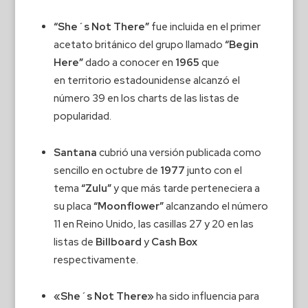
“She´s Not There”
fue incluida en el primer
acetato británico del grupo llamado
“Begin
Here”
dado a conocer en
1965
que
en territorio estadounidense alcanzó el
número 39 en los charts de las listas de
popularidad.
Santana
cubrió una versión publicada como
sencillo en octubre de
1977
junto con el
tema
“Zulu”
y que más tarde perteneciera a
su placa
“Moonflower”
alcanzando el número
11 en Reino Unido, las casillas 27 y 20 en las
listas de
Billboard
y
Cash Box
respectivamente.
«She´s Not There»
ha sido influencia para