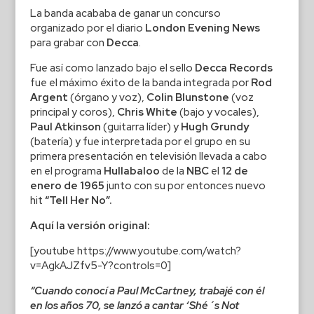
La banda acababa de ganar un concurso
organizado por el diario
London Evening News
para grabar con
Decca
.
Fue así como lanzado bajo el sello
Decca Records
fue el máximo éxito de la banda integrada por
Rod
Argent
(órgano y voz),
Colin Blunstone
(voz
principal y coros),
Chris White
(bajo y vocales),
Paul Atkinson
(guitarra líder) y
Hugh Grundy
(batería) y fue interpretada por el grupo en su
primera presentación en televisión llevada a cabo
en el programa
Hullabaloo
de la
NBC
el
12 de
enero de 1965
junto con su por entonces nuevo
hit
“Tell Her No”.
Aquí la versión original:
[youtube https://www.youtube.com/watch?
v=AgkAJZfv5-Y?controls=0]
“Cuando conocí a Paul McCartney, trabajé con él
en los años 70, se lanzó a cantar ‘Shé´s Not