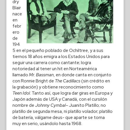
dry
Blair
nace
en
febr
ero
de
194
5 en el pequeño poblado de Ochiltree, y a sus
tiernos 18 años emigra a los Estados Unidos para
seguir una carrera como cantante; logra
notoriedad al tener un hit en Norteamérica
llamado
Mr. Bassman
, en donde canta en conjunto
con Ronnie Bright de
The Cadillacs
(sin crédito en
la grabación) y obtiene reconocimiento como
Teen Idol
. Tanto así, que logra dar giras en Europa y
Japón además de USA y Canadá, con el cursilón
nombre de
Johnny Cymbal
– Juanito Platillo; no
platillo de segunda mesa, ni platillo volador; platillo
de batería, válgame deus- que aparte se toma
muy en serio, usándolo hasta 1968.