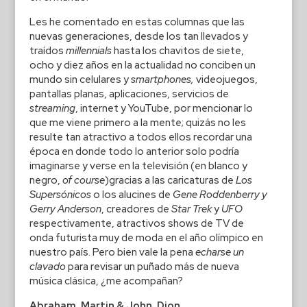
Les he comentado en estas columnas que las
nuevas generaciones, desde los tan llevados y
traídos
millennials
hasta los chavitos de siete,
ocho y diez años en la actualidad no conciben un
mundo sin celulares y
smartphones,
videojuegos,
pantallas planas, aplicaciones, servicios de
streaming
, internet y YouTube, por mencionar lo
que me viene primero a la mente; quizás no les
resulte tan atractivo a todos ellos recordar una
época en donde todo lo anterior solo podría
imaginarse y verse en la televisión (en blanco y
negro,
of course
)gracias a las caricaturas de
Los
Supersónicos
o los alucines de
Gene Roddenberry y
Gerry Anderson
, creadores de
Star Trek
y
UFO
respectivamente, atractivos shows de TV de
onda futurista muy de moda en el año olímpico en
nuestro país. Pero bien vale la pena
echarse un
clavado
para revisar un puñado más de nueva
música clásica, ¿me acompañan?
Abraham, Martin & John, Dion