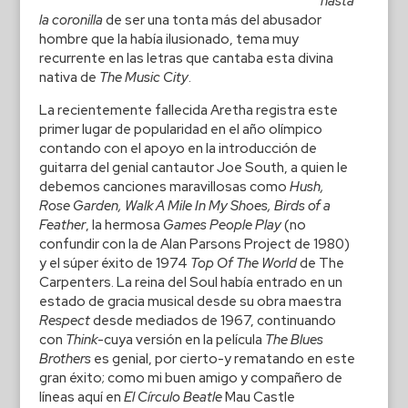
hasta
la coronilla
de ser una tonta más del abusador
hombre que la había ilusionado, tema muy
recurrente en las letras que cantaba esta divina
nativa de
The Music City
.
La recientemente fallecida Aretha registra este
primer lugar de popularidad en el año olímpico
contando con el apoyo en la introducción de
guitarra del genial cantautor Joe South, a quien le
debemos canciones maravillosas como
Hush,
Rose Garden, Walk A Mile In My Shoes, Birds of a
Feather
, la hermosa
Games People Play
(no
confundir con la de Alan Parsons Project de 1980)
y el súper éxito de 1974
Top Of The World
de The
Carpenters. La reina del Soul había entrado en un
estado de gracia musical desde su obra maestra
Respect
desde mediados de 1967, continuando
con
Think
-cuya versión en la película
The Blues
Brothers
es genial, por cierto-y rematando en este
gran éxito; como mi buen amigo y compañero de
líneas aquí en
El Círculo Beatle
Mau Castle