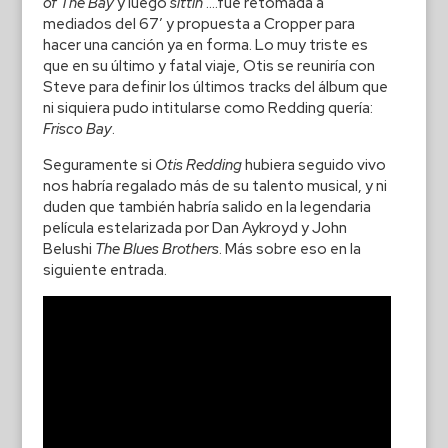
of The Bay
y luego
sittin
‘….fue retomada a
mediados del 67’ y propuesta a Cropper para
hacer una canción ya en forma. Lo muy triste es
que en su último y fatal viaje, Otis se reuniría con
Steve para definir los últimos tracks del álbum que
ni siquiera pudo intitularse como Redding quería:
Frisco Bay
.
Seguramente si
Otis Redding
hubiera seguido vivo
nos habría regalado más de su talento musical, y ni
duden que también habría salido en la legendaria
película estelarizada por Dan Aykroyd y John
Belushi
The Blues Brothers
. Más sobre eso en la
siguiente entrada.