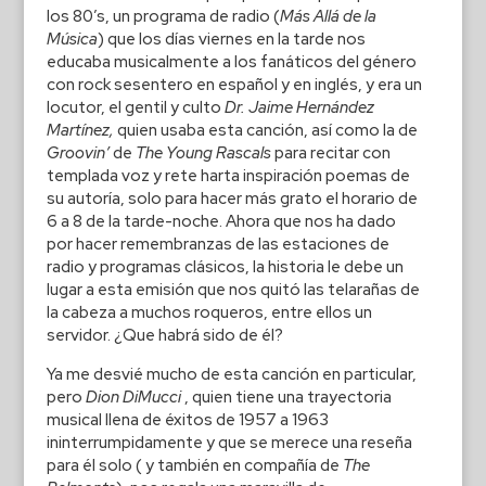
los 80’s, un programa de radio (
Más Allá de la
Música
) que los días viernes en la tarde nos
educaba musicalmente a los fanáticos del género
con rock sesentero en español y en inglés, y era un
locutor, el gentil y culto
Dr. Jaime Hernández
Martínez,
quien usaba esta canción, así como la de
Groovin’
de
The Young Rascals
para recitar con
templada voz y rete harta inspiración poemas de
su autoría, solo para hacer más grato el horario de
6 a 8 de la tarde-noche. Ahora que nos ha dado
por hacer remembranzas de las estaciones de
radio y programas clásicos, la historia le debe un
lugar a esta emisión que nos quitó las telarañas de
la cabeza a muchos roqueros, entre ellos un
servidor. ¿Que habrá sido de él?
Ya me desvié mucho de esta canción en particular,
pero
Dion DiMucci
, quien tiene una trayectoria
musical llena de éxitos de 1957 a 1963
ininterrumpidamente y que se merece una reseña
para él solo ( y también en compañía de
The