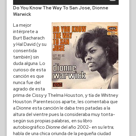
Do You Know The Way To San Jose, Dionne
Warwick
La mejor
intérprete a
Burt Bacharach
y Hal David (y su
consentida
también) sin
duda alguna. Lo
curioso de esta
canción es que
nunca fue del
agrado de esta
prima de Cissy y Thelma Houston, y tía de Whitney
Houston. Parentescos aparte, les comentaba que
a Dionne esta canción le daba tres patadas a la
altura del vientre pues la consideraba muy tonta-
según sus propias palabras, en su libro
autobiográfico
Dionne
del año 2002- en su letra;
habla de una chica oriunda de la pequeña ciudad