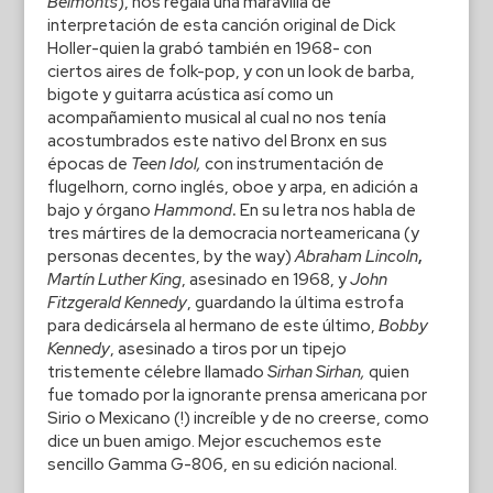
Belmonts
), nos regala una maravilla de
interpretación de esta canción original de Dick
Holler-quien la grabó también en 1968- con
ciertos aires de folk-pop, y con un look de barba,
bigote y guitarra acústica así como un
acompañamiento musical al cual no nos tenía
acostumbrados este nativo del Bronx en sus
épocas de
Teen Idol,
con instrumentación de
flugelhorn, corno inglés, oboe y arpa, en adición a
bajo y órgano
Hammond
.
En su letra nos habla de
tres mártires de la democracia norteamericana (y
personas decentes, by the way)
Abraham Lincoln
,
Martín Luther King
, asesinado en 1968, y
John
Fitzgerald Kennedy
, guardando la última estrofa
para dedicársela al hermano de este último,
Bobby
Kennedy
, asesinado a tiros por un tipejo
tristemente célebre llamado
Sirhan Sirhan,
quien
fue tomado por la ignorante prensa americana por
Sirio o Mexicano (!) increíble y de no creerse, como
dice un buen amigo. Mejor escuchemos este
sencillo Gamma G-806, en su edición nacional.