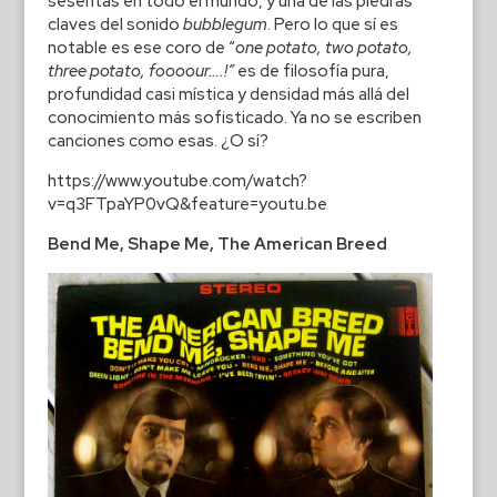
sesentas en todo el mundo, y una de las piedras
claves del sonido
bubblegum
. Pero lo que sí es
notable es ese coro de “
one potato, two potato,
three potato, foooour….!”
es de filosofía pura,
profundidad casi mística y densidad más allá del
conocimiento más sofisticado. Ya no se escriben
canciones como esas. ¿O sí?
https://www.youtube.com/watch?
v=q3FTpaYP0vQ&feature=youtu.be
Bend Me, Shape Me, The American Breed