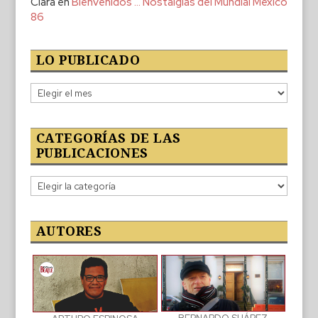
Clara
en
Bienvenidos … Nostalgias del Mundial México
86
LO PUBLICADO
Lo
publicado
CATEGORÍAS DE LAS
PUBLICACIONES
Categorías
de
las
publicaciones
AUTORES