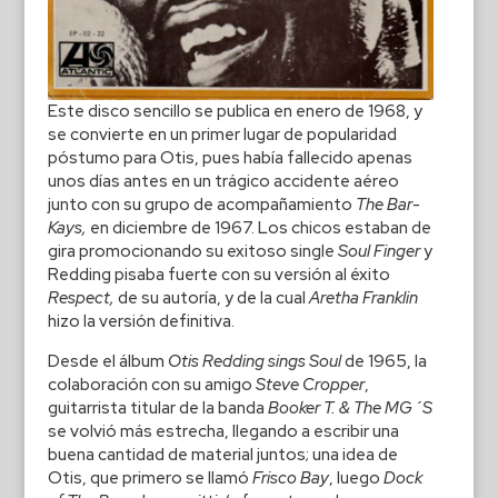
Este disco sencillo se publica en enero de 1968, y
se convierte en un primer lugar de popularidad
póstumo para Otis, pues había fallecido apenas
unos días antes en un trágico accidente aéreo
junto con su grupo de acompañamiento
The Bar-
Kays,
en diciembre de 1967. Los chicos estaban de
gira promocionando su exitoso single
Soul Finger
y
Redding pisaba fuerte con su versión al éxito
Respect,
de su autoría, y de la cual
Aretha Franklin
hizo la versión definitiva.
Desde el álbum
Otis Redding sings Soul
de 1965, la
colaboración con su amigo
Steve Cropper
,
guitarrista titular de la banda
Booker T. & The MG´S
se volvió más estrecha, llegando a escribir una
buena cantidad de material juntos; una idea de
Otis, que primero se llamó
Frisco Bay
, luego
Dock