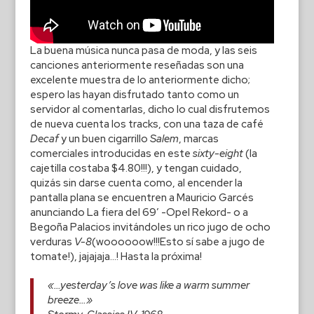
La buena música nunca pasa de moda, y las seis
canciones anteriormente reseñadas son una
excelente muestra de lo anteriormente dicho;
espero las hayan disfrutado tanto como un
servidor al comentarlas, dicho lo cual disfrutemos
de nueva cuenta los tracks, con una taza de café
Decaf
y un buen cigarrillo
Salem
, marcas
comerciales introducidas en este
sixty-eight
(la
cajetilla costaba $4.80!!!), y tengan cuidado,
quizás sin darse cuenta como, al encender la
pantalla plana se encuentren a Mauricio Garcés
anunciando La fiera del 69′ -Opel Rekord- o a
Begoña Palacios invitándoles un rico jugo de ocho
verduras
V-8
(woooooow!!!Esto sí sabe a jugo de
tomate!), jajajaja…! Hasta la próxima!
«…yesterday’s love was like a warm summer
breeze…»