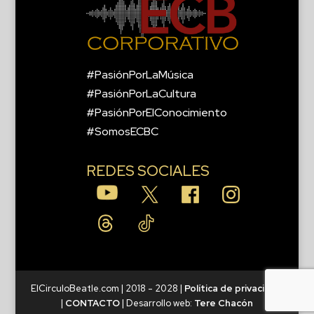
#PasiónPorLaMúsica
#PasiónPorLaCultura
#PasiónPorElConocimiento
#SomosECBC
REDES SOCIALES
ElCirculoBeatle.com | 2018 - 2028 |
Política de privacidad
|
CONTACTO
| Desarrollo web:
Tere Chacón