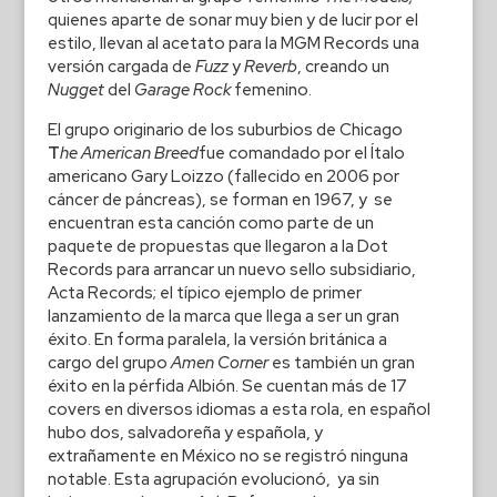
quienes aparte de sonar muy bien y de lucir por el
estilo, llevan al acetato para la MGM Records una
versión cargada de
Fuzz
y
Reverb
, creando un
Nugget
del
Garage Rock
femenino.
El grupo originario de los suburbios de Chicago
T
he American Breed
fue comandado por el Ítalo
americano Gary Loizzo (fallecido en 2006 por
cáncer de páncreas), se forman en 1967, y se
encuentran esta canción como parte de un
paquete de propuestas que llegaron a la Dot
Records para arrancar un nuevo sello subsidiario,
Acta Records; el típico ejemplo de primer
lanzamiento de la marca que llega a ser un gran
éxito. En forma paralela, la versión británica a
cargo del grupo
Amen Corner
es también un gran
éxito en la pérfida Albión. Se cuentan más de 17
covers en diversos idiomas a esta rola, en español
hubo dos, salvadoreña y española, y
extrañamente en México no se registró ninguna
notable. Esta agrupación evolucionó, ya sin