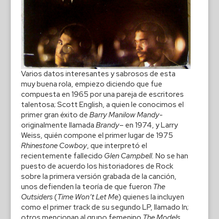
Varios datos interesantes y sabrosos de esta
muy buena rola, empiezo diciendo que fue
compuesta en 1965 por una pareja de escritores
talentosa; Scott English, a quien le conocimos el
primer gran éxito de
Barry Manilow
Mandy
-
originalmente llamada
Brandy
– en 1974, y Larry
Weiss, quién compone el primer lugar de 1975
Rhinestone Cowboy
, que interpretó el
recientemente fallecido
Glen Campbell.
No se han
puesto de acuerdo los historiadores de Rock
sobre la primera versión grabada de la canción,
unos defienden la teoría de que fueron
The
Outsiders
(
Time Won’t Let Me
) quienes la incluyen
como el primer track de su segundo LP, llamado In;
otros mencionan al grupo femenino
The Models,