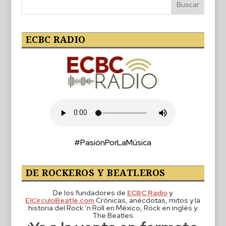
ECBC RADIO
#PasiónPorLaMúsica
DE ROCKEROS Y BEATLEROS
De los fundadores de
ECBC Radio
y
ElCirculoBeatle.com
Crónicas, anécdotas, mitos y la
historia del Rock ‘n Roll en México, Rock en inglés y
The Beatles