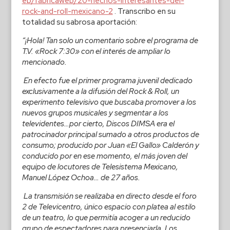
eb/fabricaweb/20-hechos-interesantes-del-
rock-and-roll-mexicano-2
. Transcribo en su
totalidad su sabrosa aportación:
“¡Hola! Tan solo un comentario sobre el programa de
T.V. «Rock 7:30» con el interés de ampliar lo
mencionado.
En efecto fue el primer programa juvenil dedicado
exclusivamente a la difusión del Rock & Roll, un
experimento televisivo que buscaba promover a los
nuevos grupos musicales y segmentar a los
televidentes…por cierto, Discos DIMSA era el
patrocinador principal sumado a otros productos de
consumo; producido por Juan «El Gallo» Calderón y
conducido por en ese momento, el más joven del
equipo de locutores de Telesistema Mexicano,
Manuel López Ochoa… de 27 años.
La transmisión se realizaba en directo desde el foro
2 de Televicentro, único espacio con platea al estilo
de un teatro, lo que permitía acoger a un reducido
grupo de espectadores
para presenciarla. Los