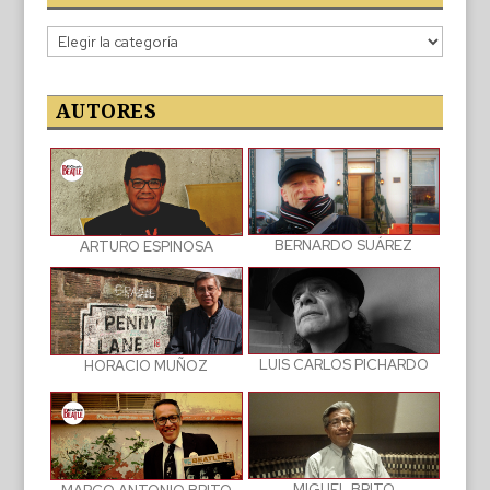
Categorías
de
las
publicaciones
AUTORES
BERNARDO SUÁREZ
ARTURO ESPINOSA
LUIS CARLOS PICHARDO
HORACIO MUÑOZ
MIGUEL BRITO