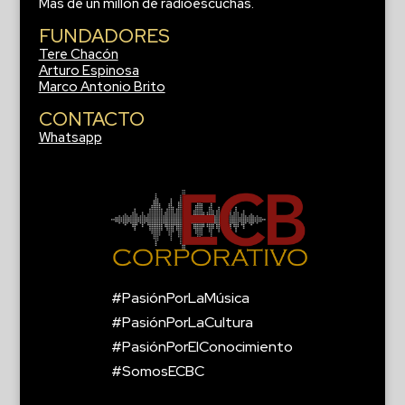
Más de un millón de radioescuchas.
FUNDADORES
Tere Chacón
Arturo Espinosa
Marco Antonio Brito
CONTACTO
Whatsapp
#PasiónPorLaMúsica
#PasiónPorLaCultura
#PasiónPorElConocimiento
#SomosECBC