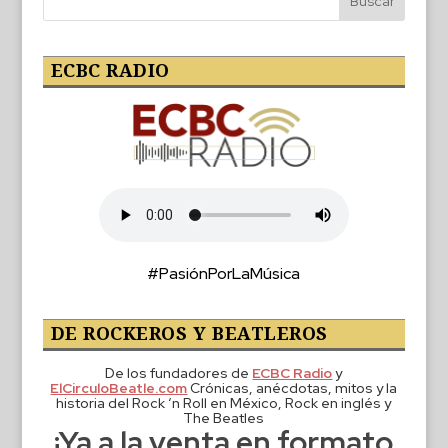
ECBC RADIO
#PasiónPorLaMúsica
DE ROCKEROS Y BEATLEROS
De los fundadores de
ECBC Radio
y
ElCirculoBeatle.com
Crónicas, anécdotas, mitos y la
historia del Rock ‘n Roll en México, Rock en inglés y
The Beatles
¡Ya a la venta en formato