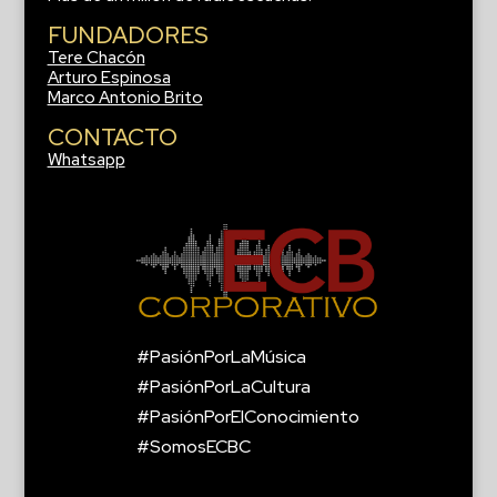
FUNDADORES
Tere Chacón
Arturo Espinosa
Marco Antonio Brito
CONTACTO
Whatsapp
#PasiónPorLaMúsica
#PasiónPorLaCultura
#PasiónPorElConocimiento
#SomosECBC