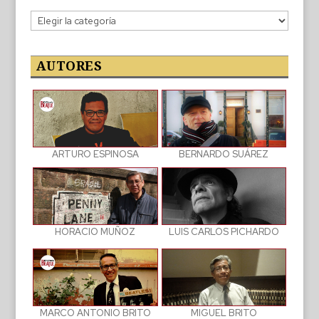
Categorías
de
las
publicaciones
AUTORES
BERNARDO SUÁREZ
ARTURO ESPINOSA
LUIS CARLOS PICHARDO
HORACIO MUÑOZ
MIGUEL BRITO
MARCO ANTONIO BRITO