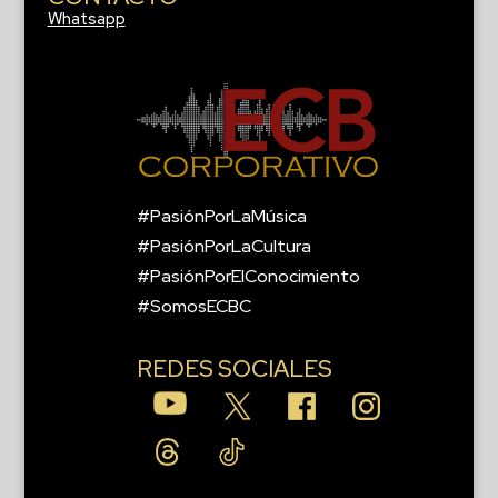
Whatsapp
#PasiónPorLaMúsica
#PasiónPorLaCultura
#PasiónPorElConocimiento
#SomosECBC
REDES SOCIALES