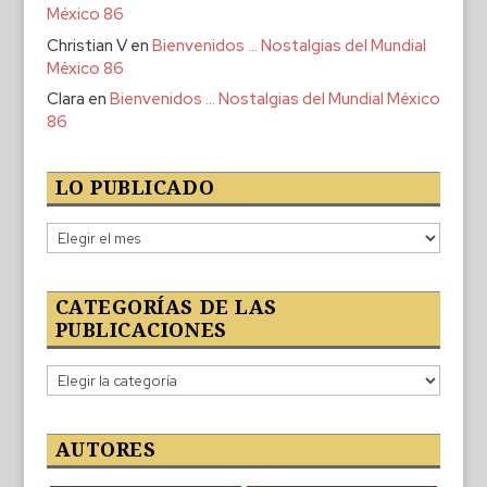
México 86
Christian V
en
Bienvenidos … Nostalgias del Mundial
México 86
Clara
en
Bienvenidos … Nostalgias del Mundial México
86
LO PUBLICADO
Lo
publicado
CATEGORÍAS DE LAS
PUBLICACIONES
Categorías
de
las
publicaciones
AUTORES