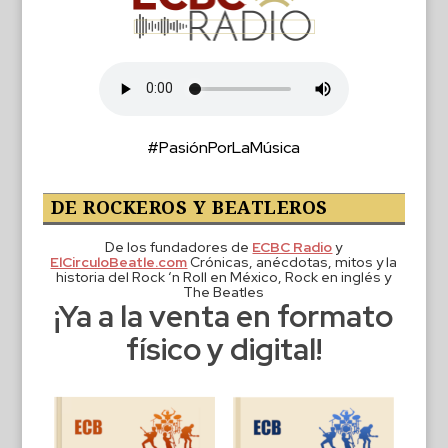
#PasiónPorLaMúsica
DE ROCKEROS Y BEATLEROS
De los fundadores de
ECBC Radio
y
ElCirculoBeatle.com
Crónicas, anécdotas, mitos y la
historia del Rock ‘n Roll en México, Rock en inglés y
The Beatles
¡Ya a la venta en formato
físico y digital!