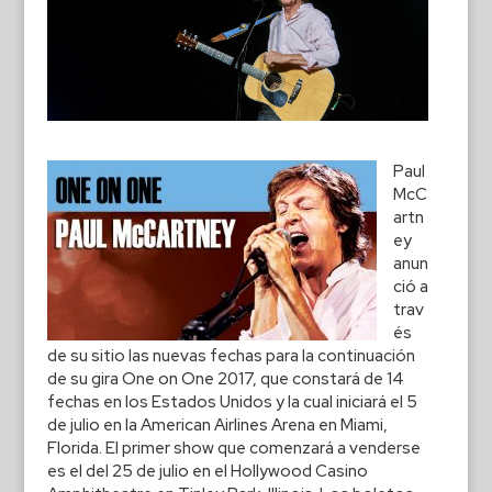
Paul
McC
artn
ey
anun
ció a
trav
és
de su sitio las nuevas fechas para la continuación
de su gira One on One 2017, que constará de 14
fechas en los Estados Unidos y la cual iniciará el 5
de julio en la American Airlines Arena en Miami,
Florida. El primer show que comenzará a venderse
es el del 25 de julio en el Hollywood Casino