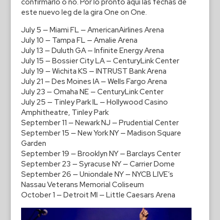
confirmarlo o no. Por lo pronto aquí las fechas de
este nuevo leg de la gira One on One.
July 5 — Miami FL — AmericanAirlines Arena
July 10 — Tampa FL — Amalie Arena
July 13 — Duluth GA — Infinite Energy Arena
July 15 — Bossier City LA — CenturyLink Center
July 19 — Wichita KS — INTRUST Bank Arena
July 21 — Des Moines IA — Wells Fargo Arena
July 23 — Omaha NE — CenturyLink Center
July 25 — Tinley Park IL — Hollywood Casino
Amphitheatre, Tinley Park
September 11 — Newark NJ — Prudential Center
September 15 — New York NY — Madison Square
Garden
September 19 — Brooklyn NY — Barclays Center
September 23 — Syracuse NY — Carrier Dome
September 26 — Uniondale NY — NYCB LIVE’s
Nassau Veterans Memorial Coliseum
October 1 — Detroit MI — Little Caesars Arena