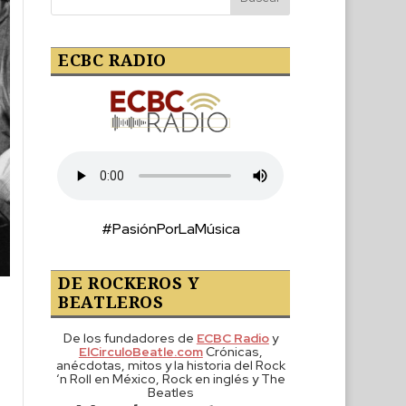
ECBC RADIO
#PasiónPorLaMúsica
DE ROCKEROS Y
BEATLEROS
De los fundadores de
ECBC Radio
y
ElCirculoBeatle.com
Crónicas,
anécdotas, mitos y la historia del Rock
‘n Roll en México, Rock en inglés y The
Beatles