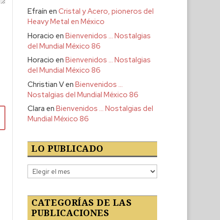
Efraín
en
Cristal y Acero, pioneros del
Heavy Metal en México
Horacio
en
Bienvenidos … Nostalgias
del Mundial México 86
Horacio
en
Bienvenidos … Nostalgias
del Mundial México 86
Christian V
en
Bienvenidos …
Nostalgias del Mundial México 86
Clara
en
Bienvenidos … Nostalgias del
Mundial México 86
LO PUBLICADO
Lo
publicado
CATEGORÍAS DE LAS
PUBLICACIONES