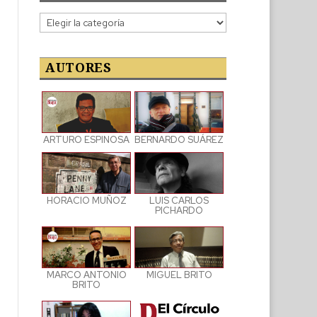
Categorías
de
las
publicaciones
AUTORES
ARTURO ESPINOSA
BERNARDO SUÁREZ
LUIS CARLOS
HORACIO MUÑOZ
PICHARDO
MARCO ANTONIO
MIGUEL BRITO
BRITO