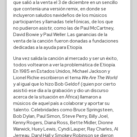
que salió a la venta el 3 de diciembre en un sencillo
que contenía una versión remix, en donde se
incluyeron saludos navideños de los músicos
participantes y llamadas telefónicas, de los que
no pudieron asistir, como las de Paul McCartney,
David Bowie y Paul Weller. Las ganancias de la
venta de la canción fueron donadas a fundaciones
dedicadas a la ayuda para Etiopía.
Una vez salida la canción al mercado y ser un éxito,
todos voltearon a ver la problemática de Etiopía.
En 1985 en Estados Unidos, Michael Jackson y
Lionel Richie escribieron el tema
We Are The World
y al igual que lo hizo Bob Geldof (quien por cierto
asistió ese día a la grabación y dio un discurso
acerca de la situación en África) llamaron a
músicos de aquel país a colaborar y aportar su
talento. Celebridades como Bruce Springsteen,
Bob Dylan, Paul Simon, Steve Perry, Billy Joel,
Kenny Rogers, Diana Ross, Bette Midler, Dionne
Warwick, Huey Lewis, Cyndi Lauper, Ray Charles, Al
Jerreau, Daryl Hall y Smokey Robinson se dieron