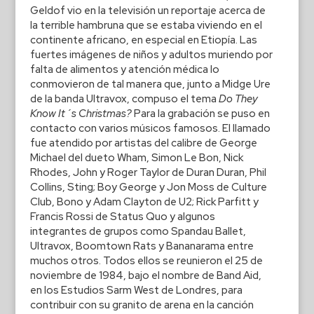
Geldof vio en la televisión un reportaje acerca de
la terrible hambruna que se estaba viviendo en el
continente africano, en especial en Etiopía. Las
fuertes imágenes de niños y adultos muriendo por
falta de alimentos y atención médica lo
conmovieron de tal manera que, junto a Midge Ure
de la banda Ultravox, compuso el tema
Do They
Know It´s Christmas?
Para la grabación se puso en
contacto con varios músicos famosos. El llamado
fue atendido por artistas del calibre de George
Michael del dueto Wham, Simon Le Bon, Nick
Rhodes, John y Roger Taylor de Duran Duran, Phil
Collins, Sting; Boy George y Jon Moss de Culture
Club, Bono y Adam Clayton de U2; Rick Parfitt y
Francis Rossi de Status Quo y algunos
integrantes de grupos como Spandau Ballet,
Ultravox, Boomtown Rats y Bananarama entre
muchos otros. Todos ellos se reunieron el 25 de
noviembre de 1984, bajo el nombre de Band Aid,
en los Estudios Sarm West de Londres, para
contribuir con su granito de arena en la canción