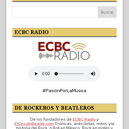
ECBC RADIO
#PasiónPorLaMúsica
DE ROCKEROS Y BEATLEROS
De los fundadores de
ECBC Radio
y
ElCirculoBeatle.com
Crónicas, anécdotas, mitos y la
historia del Rock ‘n Roll en México, Rock en inglés y