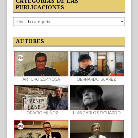
CATEGORÍAS DE LAS
PUBLICACIONES
Categorías
de
las
publicaciones
AUTORES
BERNARDO SUÁREZ
ARTURO ESPINOSA
LUIS CARLOS PICHARDO
HORACIO MUÑOZ