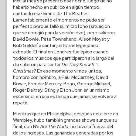
McCartney se presentó esa noche, luego de no
haberlo hecho en público en algún tiempo,
cantando ese himno de The Beatles.
Lamentablemente el momento no pudo ser
perfecto porque falló su micrófono (situación
que se corrigió para la versión dvd), pero salieron
David Bowie, Pete Townshend, Alison Moyet y
Bob Geldof a cantar junto a el legendario
exbeatle. El final en Londres fue épico cuando
todos los músicos que participaron a lo largo del
día salieron para cantar
Do They Know It´s
Christmas?
En ese momento vimos juntos,
hombro con hombro, a Paul McCartney, David
Bowie, Freddie Mercury, Bono, George Michael,
Roger Daltrey, Sting y Elton John en un mismo
escenario, en una estampa que jamás se volverá a
repetir.
Mientras que en Philadelphia, después del cierre en
Wembley, hubo también grandes shows aunque su
final, con
We Are The World
, no tuvo la fuerza del
de los ingleses. Las ganancias generadas por los