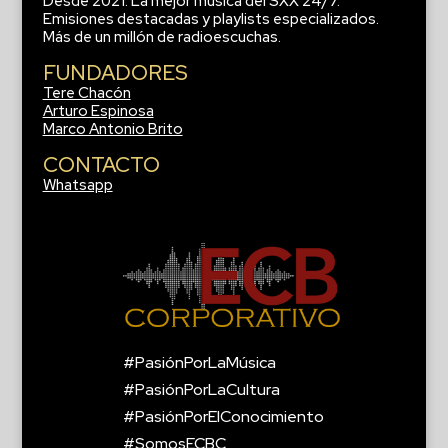
Desde 2021. La mejor música del SXX 24/7.
Emisiones destacadas y playlists especializados.
Más de un millón de radioescuchas.
FUNDADORES
Tere Chacón
Arturo Espinosa
Marco Antonio Brito
CONTACTO
Whatsapp
#PasiónPorLaMúsica
#PasiónPorLaCultura
#PasiónPorElConocimiento
#SomosECBC