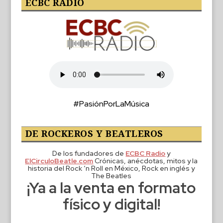
ECBC RADIO
#PasiónPorLaMúsica
DE ROCKEROS Y BEATLEROS
De los fundadores de
ECBC Radio
y
ElCirculoBeatle.com
Crónicas, anécdotas, mitos y la
historia del Rock ‘n Roll en México, Rock en inglés y
The Beatles
¡Ya a la venta en formato
físico y digital!