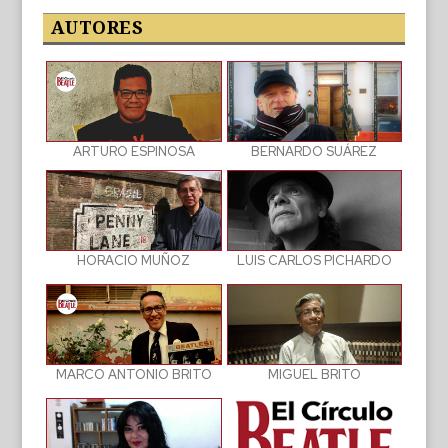
las
publicaciones
AUTORES
BERNARDO SUÁREZ
ARTURO ESPINOSA
LUIS CARLOS PICHARDO
HORACIO MUÑOZ
MIGUEL BRITO
MARCO ANTONIO BRITO