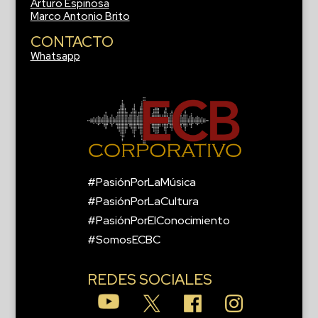
Arturo Espinosa
Marco Antonio Brito
CONTACTO
Whatsapp
#PasiónPorLaMúsica
#PasiónPorLaCultura
#PasiónPorElConocimiento
#SomosECBC
REDES SOCIALES