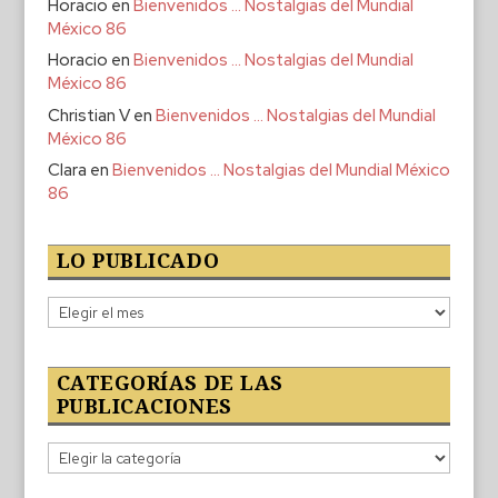
Horacio
en
Bienvenidos … Nostalgias del Mundial
México 86
Horacio
en
Bienvenidos … Nostalgias del Mundial
México 86
Christian V
en
Bienvenidos … Nostalgias del Mundial
México 86
Clara
en
Bienvenidos … Nostalgias del Mundial México
86
LO PUBLICADO
Lo
publicado
CATEGORÍAS DE LAS
PUBLICACIONES
Categorías
de