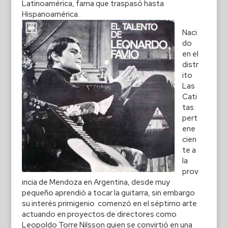
Latinoamérica, fama que traspasó hasta
Hispanoamérica.
Naci
do
en el
distr
ito
Las
Cati
tas
pert
ene
cien
te a
la
prov
incia de Mendoza en Argentina, desde muy
pequeño aprendió a tocar la guitarra, sin embargo
su interés primigenio comenzó en el séptimo arte
actuando en proyectos de directores como
Leopoldo Torre Nilsson quien se convirtió en una