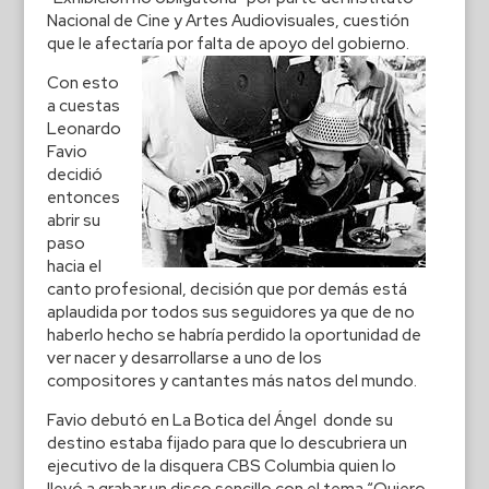
Nacional de Cine y Artes Audiovisuales, cuestión
que le afectaría por falta de apoyo del gobierno.
Con esto
a cuestas
Leonardo
Favio
decidió
entonces
abrir su
paso
hacia el
canto profesional, decisión que por demás está
aplaudida por todos sus seguidores ya que de no
haberlo hecho se habría perdido la oportunidad de
ver nacer y desarrollarse a uno de los
compositores y cantantes más natos del mundo.
Favio debutó en La Botica del Ángel donde su
destino estaba fijado para que lo descubriera un
ejecutivo de la disquera CBS Columbia quien lo
llevó a grabar un disco sencillo con el tema “Quiero