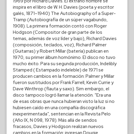
1969 por Richard Davies. El extraño nombre se
inspira en el libro de W. H. Davies (poeta y escritor
galés, 1871–1940) The Autobiography of a Super-
Tramp (Autobiografía de un súper vagabundo,
1908). La primera formación contó con Roger
Hodgson (Compositor de gran parte de los
temas, además de voz líder y bajo), Richard Davies
(composición, teclados, voz), Richard Palmer
(Guitarras) y Robert Millar (batería) publican en
1970, su primer álbum homónimo. El disco no tuvo
mucho éxito. Para su segunda producción, Indelibly
Stamped ( Estampado indeleble) de 1971 se
producen cambios en la formación: Palmer y Millar
fueron sustituidos por Frank Farrell, Kevin Currie y
Dave Winthrop (flauta y saxo). Sim embargo, el
disco tampoco logró llamar la atención. “Era una
de esas obras que nunca hubieran visto la luz si no
hubiesen caído en una compañía discográfica
inexperimentada”, sentencian en la Revista Pelo
(Año IX, N 098, 1978). Más allá de sendos
fracasos, Davies y Hodgson realizan nuevos
cambios en la formación: ingresan Dougie