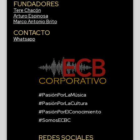
FUNDADORES
Tere Chacón
Arturo Espinosa
Marco Antonio Brito
CONTACTO
Whatsapp
#PasiónPorLaMúsica
#PasiónPorLaCultura
#PasiónPorElConocimiento
#SomosECBC
REDES SOCIALES