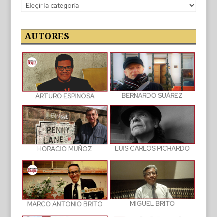
Categorías
de
las
publicaciones
AUTORES
BERNARDO SUÁREZ
ARTURO ESPINOSA
LUIS CARLOS PICHARDO
HORACIO MUÑOZ
MIGUEL BRITO
MARCO ANTONIO BRITO