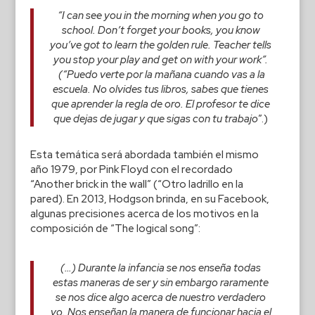
“
I can see you in the morning when you go to
school. Don’t forget your books, you know
you’ve got to learn the golden rule. Teacher tells
you stop your play and get on with your work”.
(“Puedo verte por la mañana cuando vas a la
escuela. No olvides tus libros, sabes que tienes
que aprender la regla de oro. El profesor te dice
que dejas de jugar y que sigas con tu trabajo
”.)
Esta temática será abordada también el mismo
año 1979, por Pink Floyd con el recordado
“Another brick in the wall” (“Otro ladrillo en la
pared). En 2013, Hodgson brinda, en su Facebook,
algunas precisiones acerca de los motivos en la
composición de “The logical song”:
(…) Durante la infancia se nos enseña todas
estas maneras de ser y sin embargo raramente
se nos dice algo acerca de nuestro verdadero
yo. Nos enseñan la manera de funcionar hacia el