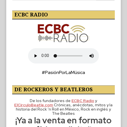
ECBC RADIO
#PasiónPorLaMúsica
DE ROCKEROS Y BEATLEROS
De los fundadores de
ECBC Radio
y
ElCirculoBeatle.com
Crónicas, anécdotas, mitos y la
historia del Rock ‘n Roll en México, Rock en inglés y
The Beatles
¡Ya a la venta en formato