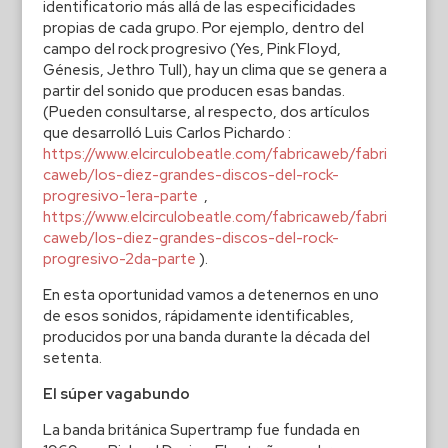
identificatorio más allá de las especificidades
propias de cada grupo. Por ejemplo, dentro del
campo del rock progresivo (Yes, Pink Floyd,
Génesis, Jethro Tull), hay un clima que se genera a
partir del sonido que producen esas bandas.
(Pueden consultarse, al respecto, dos artículos
que desarrolló Luis Carlos Pichardo :
https://www.elcirculobeatle.com/fabricaweb/fabri
caweb/los-diez-grandes-discos-del-rock-
progresivo-1era-parte
,
https://www.elcirculobeatle.com/fabricaweb/fabri
caweb/los-diez-grandes-discos-del-rock-
progresivo-2da-parte
).
En esta oportunidad vamos a detenernos en uno
de esos sonidos, rápidamente identificables,
producidos por una banda durante la década del
setenta.
El súper vagabundo
La banda británica Supertramp fue fundada en