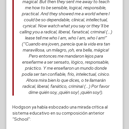
magical. But then they sent me away to teach
me how to be sensible, logical, responsible,
practical. And they showed me a world where I
could be so dependable, clinical, intellectual,
cynical. Now watch what you say or they’ll be
calling you a radical, liberal, fanatical, criminal (…)
lease tell me who I am, who I am, who I am!”
(“Cuando era joven, parecía que la vida era tan
maravillosa, un milagro, ¡oh, era bella, mágica!
Pero entonces me mandaron lejos para
enseñarme a ser sensato, lógico, responsable,
práctico. Y me enseñaron un mundo donde
podía ser tan confiable, frío, intelectual, cínico
.
Ahora mira bien lo que dices, o te llamarán
radical, liberal, fanático, criminal (…) Por favor
dime quién soy, ¡quién soy!, ¡quién soy!).
Hodgson ya había esbozado una mirada crítica al
sistema educativo en su composición anterior
“School”: