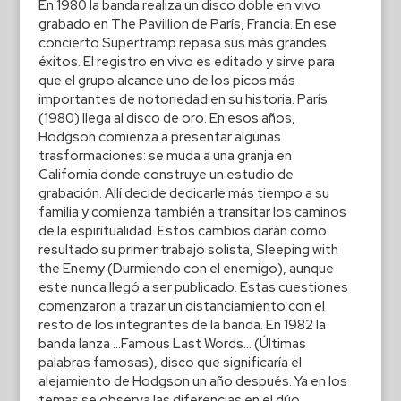
En 1980 la banda realiza un disco doble en vivo
grabado en The Pavillion de París, Francia. En ese
concierto Supertramp repasa sus más grandes
éxitos. El registro en vivo es editado y sirve para
que el grupo alcance uno de los picos más
importantes de notoriedad en su historia. París
(1980) llega al disco de oro. En esos años,
Hodgson comienza a presentar algunas
trasformaciones: se muda a una granja en
California donde construye un estudio de
grabación. Allí decide dedicarle más tiempo a su
familia y comienza también a transitar los caminos
de la espiritualidad. Estos cambios darán como
resultado su primer trabajo solista, Sleeping with
the Enemy (Durmiendo con el enemigo), aunque
este nunca llegó a ser publicado. Estas cuestiones
comenzaron a trazar un distanciamiento con el
resto de los integrantes de la banda. En 1982 la
banda lanza …Famous Last Words… (Últimas
palabras famosas), disco que significaría el
alejamiento de Hodgson un año después. Ya en los
temas se observa las diferencias en el dúo