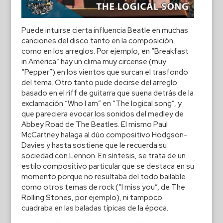
Puede intuirse cierta influencia Beatle en muchas
canciones del disco tanto en la composición
como en los arreglos. Por ejemplo, en “Breakfast
in América” hay un clima muy circense (muy
“Pepper”) en los vientos que surcan el trasfondo
del tema. Otro tanto pude decirse del arreglo
basado en el riff de guitarra que suena detrás de la
exclamación “Who I am” en “The logical song”, y
que pareciera evocar los sonidos del medley de
Abbey Road de The Beatles. El mismo Paul
McCartney halaga al dúo compositivo Hodgson-
Davies y hasta sostiene que le recuerda su
sociedad con Lennon. En síntesis, se trata de un
estilo compositivo particular que se destaca en su
momento porque no resultaba del todo bailable
como otros temas de rock (“I miss you”, de The
Rolling Stones, por ejemplo), ni tampoco
cuadraba en las baladas típicas de la época.