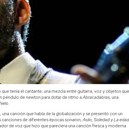
 que tenía el cantante, una mezcla entre guitarra, voz y objetos qu
un péndulo de newton para dotar de ritmo a
Abracadabra
s, una
hielo.
,
una canción que habla de la globalización y se presentó con un
as canciones de diferentes épocas sonaron,
Asilo, Soledad
y
La eda
nador de voz que hizo que pareciera una canción fresca y moderna.