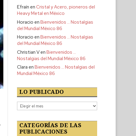
Efraín
en
Cristal y Acero, pioneros del
Heavy Metal en México
Horacio
en
Bienvenidos … Nostalgias
del Mundial México 86
Horacio
en
Bienvenidos … Nostalgias
del Mundial México 86
Christian V
en
Bienvenidos …
Nostalgias del Mundial México 86
Clara
en
Bienvenidos … Nostalgias del
Mundial México 86
LO PUBLICADO
e
Lo
publicado
CATEGORÍAS DE LAS
d
PUBLICACIONES