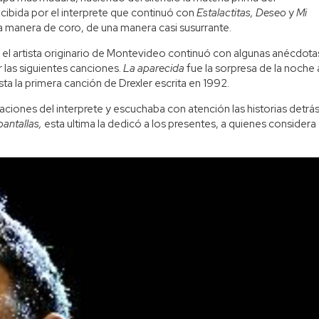
ecibida por el interprete que continuó con
Estalactitas, Deseo
y
Mi
 a manera de coro, de una manera casi susurrante.
ica, el artista originario de Montevideo continuó con algunas anécdota
 las siguientes canciones.
La aparecida
fue la sorpresa de la noche 
ta la primera canción de Drexler escrita en 1992.
caciones del interprete y escuchaba con atención las historias detrá
antallas,
esta ultima la dedicó a los presentes, a quienes considera