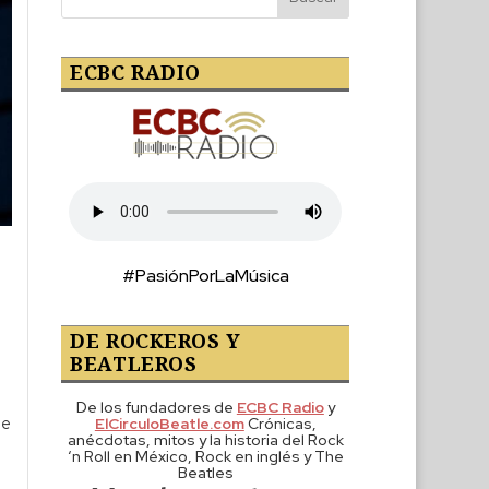
ECBC RADIO
#PasiónPorLaMúsica
DE ROCKEROS Y
BEATLEROS
De los fundadores de
ECBC Radio
y
ue
ElCirculoBeatle.com
Crónicas,
anécdotas, mitos y la historia del Rock
‘n Roll en México, Rock en inglés y The
Beatles