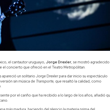
xico, el cantautor uruguayo,
Jorge Drexler
, se mostró agradecido
e el concierto que ofreció en el Teatro Metropólitan.
apareció un solitario Jorge Drexler para dar inicio su espectáculo
versión sin música de
Transporte,
que resaltó la calidad, como
.
ente por el cariño que ha recibido a lo largo de los años, añadió q
cano.
tapa más madura, haciendo del silencio la materia prima del