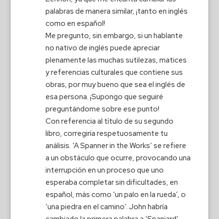
palabras de manera similar, ¡tanto en inglés
como en español!
Me pregunto, sin embargo, si un hablante
no nativo de inglés puede apreciar
plenamente las muchas sutilezas, matices
y referencias culturales que contiene sus
obras, por muy bueno que sea el inglés de
esa persona. ¡Supongo que seguiré
preguntándome sobre ese punto!
Con referencia al título de su segundo
libro, corregiría respetuosamente tu
análisis. ‘A Spanner in the Works’ se refiere
a un obstáculo que ocurre, provocando una
interrupción en un proceso que uno
esperaba completar sin dificultades, en
español, más como ‘un palo en la rueda’, o
‘una piedra en el camino’. John habría
cambiado la primera palabra a ‘Spaniard’,