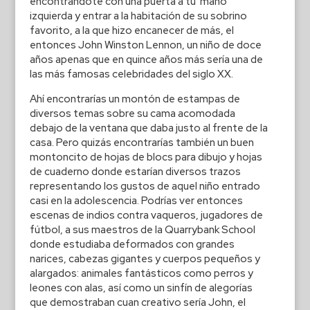
encontrándote con una puerta a tu mano
izquierda y entrar a la habitación de su sobrino
favorito, a la que hizo encanecer de más, el
entonces John Winston Lennon, un niño de doce
años apenas que en quince años más sería una de
las más famosas celebridades del siglo XX.
Ahí encontrarías un montón de estampas de
diversos temas sobre su cama acomodada
debajo de la ventana que daba justo al frente de la
casa. Pero quizás encontrarías también un buen
montoncito de hojas de blocs para dibujo y hojas
de cuaderno donde estarían diversos trazos
representando los gustos de aquel niño entrado
casi en la adolescencia. Podrías ver entonces
escenas de indios contra vaqueros, jugadores de
fútbol, a sus maestros de la Quarrybank School
donde estudiaba deformados con grandes
narices, cabezas gigantes y cuerpos pequeños y
alargados: animales fantásticos como perros y
leones con alas, así como un sinfín de alegorías
que demostraban cuan creativo sería John, el