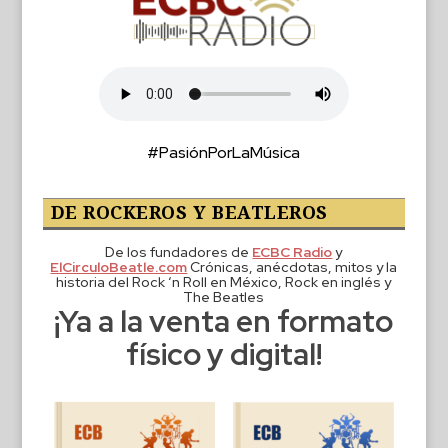
#PasiónPorLaMúsica
DE ROCKEROS Y BEATLEROS
De los fundadores de
ECBC Radio
y
ElCirculoBeatle.com
Crónicas, anécdotas, mitos y la
historia del Rock ‘n Roll en México, Rock en inglés y
The Beatles
¡Ya a la venta en formato
físico y digital!