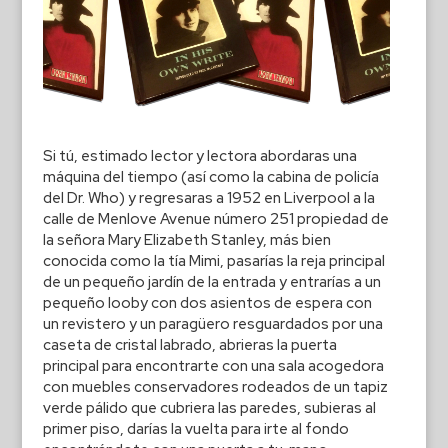
Si tú, estimado lector y lectora abordaras una
máquina del tiempo (así como la cabina de policía
del Dr. Who) y regresaras a 1952 en Liverpool a la
calle de Menlove Avenue número 251 propiedad de
la señora Mary Elizabeth Stanley, más bien
conocida como la tía Mimi, pasarías la reja principal
de un pequeño jardín de la entrada y entrarías a un
pequeño looby con dos asientos de espera con
un revistero y un paragüero resguardados por una
caseta de cristal labrado, abrieras la puerta
principal para encontrarte con una sala acogedora
con muebles conservadores rodeados de un tapiz
verde pálido que cubriera las paredes, subieras al
primer piso, darías la vuelta para irte al fondo