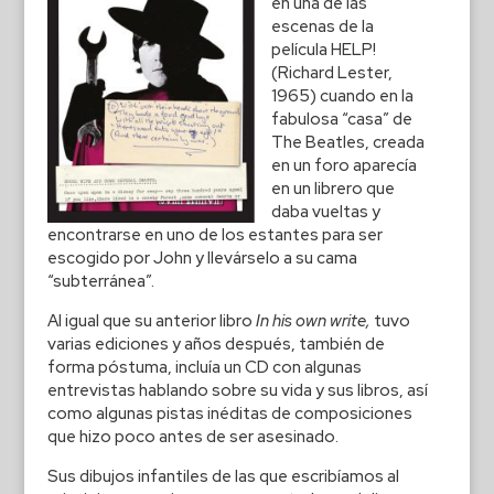
en una de las
escenas de la
película HELP!
(Richard Lester,
1965) cuando en la
fabulosa “casa” de
The Beatles, creada
en un foro aparecía
en un librero que
daba vueltas y
encontrarse en uno de los estantes para ser
escogido por John y llevárselo a su cama
“subterránea”.
Al igual que su anterior libro
In his own write,
tuvo
varias ediciones y años después, también de
forma póstuma, incluía un CD con algunas
entrevistas hablando sobre su vida y sus libros, así
como algunas pistas inéditas de composiciones
que hizo poco antes de ser asesinado.
Sus dibujos infantiles de las que escribíamos al