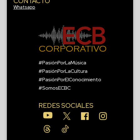
CONTACTO
Whatsapp
#PasiónPorLaMúsica
#PasiónPorLaCultura
#PasiónPorElConocimiento
#SomosECBC
REDES SOCIALES