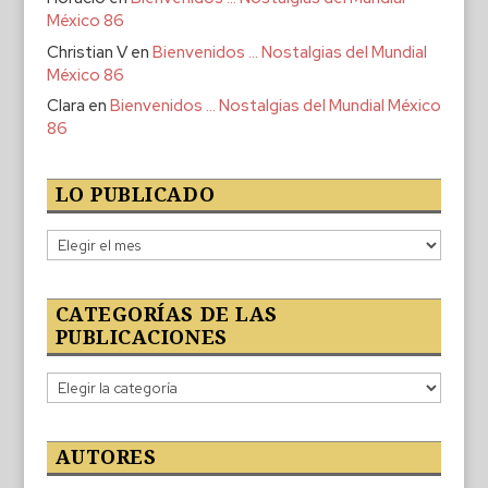
México 86
Christian V
en
Bienvenidos … Nostalgias del Mundial
México 86
Clara
en
Bienvenidos … Nostalgias del Mundial México
86
LO PUBLICADO
Lo
publicado
CATEGORÍAS DE LAS
PUBLICACIONES
Categorías
de
las
publicaciones
AUTORES