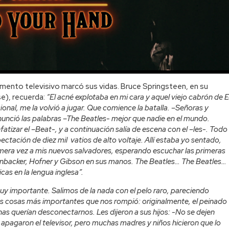
mento televisivo marcó sus vidas. Bruce Springsteen, en su
e), recuerda:
“El acné explotaba en mi cara y aquel viejo cabrón de 
ional, me la volvió a jugar. Que comience la batalla. –Señoras y
onunció las palabras –The Beatles- mejor que nadie en el mundo.
atizar el –Beat-, y a continuación salía de escena con el –les-. Todo
ctación de diez mil vatios de alto voltaje. Allí estaba yo sentado,
imera vez a mis nuevos salvadores, esperando escuchar las primeras
enbacker, Hofner y Gibson en sus manos.
The Beatles… The Beatles…
as en la lengua inglesa”.
y importante. Salimos de la nada con el pelo raro, pareciendo
las cosas más importantes que nos rompió: originalmente, el peinado
s querían desconectarnos. Les dijeron a sus hijos: -No se dejen
pagaron el televisor, pero muchas madres y niños hicieron que lo