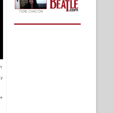
TERE CHACÓN
rt
 y
ue