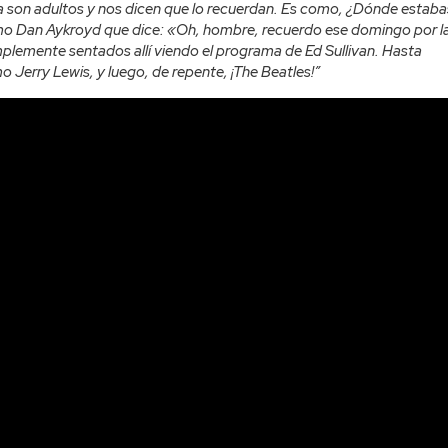
 son adultos y nos dicen que lo recuerdan. Es como, ¿Dónde estaba
mo Dan Aykroyd que dice: «Oh, hombre, recuerdo ese domingo por l
lemente sentados allí viendo el programa de Ed Sullivan. Hasta
Jerry Lewis, y luego, de repente, ¡The Beatles!”