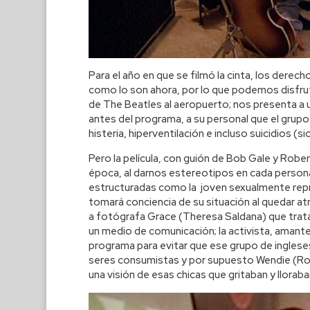
Para el año en que se filmó la cinta, los derec
como lo son ahora, por lo que podemos disfrutar
de The Beatles al aeropuerto; nos presenta a un
antes del programa, a su personal que el grupo
histeria, hiperventilación e incluso suicidios (
Pero la película, con guión de Bob Gale y Robe
época, al darnos estereotipos en cada person
estructuradas como la joven sexualmente repr
tomará conciencia de su situación al quedar at
a fotógrafa Grace (Theresa Saldana) que trata
un medio de comunicación; la activista, amante
programa para evitar que ese grupo de ingleses
seres consumistas y por supuesto Wendie (Ros
una visión de esas chicas que gritaban y llorab