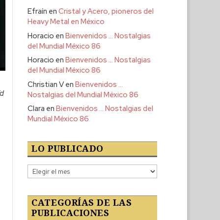
Efraín
en
Cristal y Acero, pioneros del
Heavy Metal en México
Horacio
en
Bienvenidos … Nostalgias
del Mundial México 86
Horacio
en
Bienvenidos … Nostalgias
del Mundial México 86
Christian V
en
Bienvenidos …
Ed
Nostalgias del Mundial México 86
Clara
en
Bienvenidos … Nostalgias del
Mundial México 86
LO PUBLICADO
Lo
publicado
CATEGORÍAS DE LAS
PUBLICACIONES