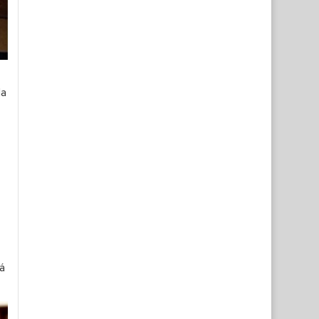
da
e
á