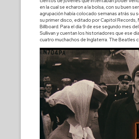
cientos de jóvenes que intentaban poder verlos
en la cual se echaron a la bolsa, con su buen se
agrupación había colocado semanas atrás su sen
su primer disco, editado por Capitol Records, 
Billboard. Para el día 9 de ese segundo mes d
Sullivan y cuentan los historiadores que ese d
cuatro muchachos de Inglaterra. The Beatles 