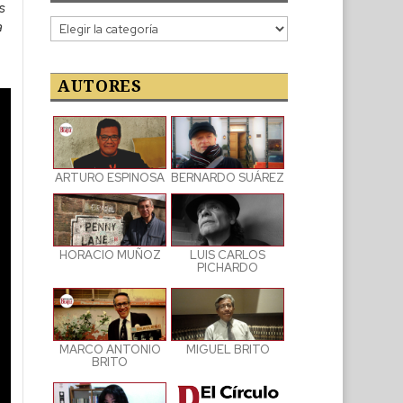
s
Categorías
a
de
las
publicaciones
AUTORES
ARTURO ESPINOSA
BERNARDO SUÁREZ
LUIS CARLOS
HORACIO MUÑOZ
PICHARDO
MARCO ANTONIO
MIGUEL BRITO
BRITO