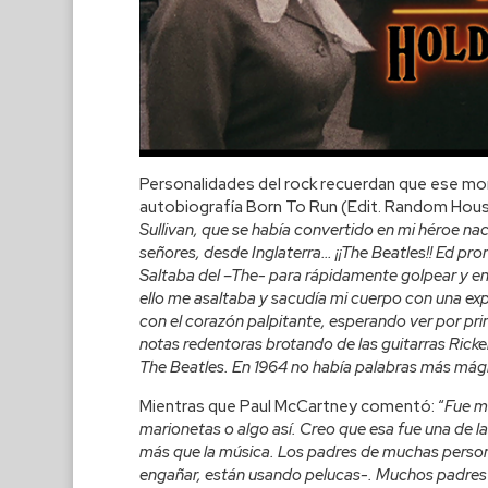
Personalidades del rock recuerdan que ese mo
autobiografía Born To Run (Edit. Random Hous
Sullivan, que se había convertido en mi héroe nac
señores, desde Inglaterra… ¡¡The Beatles!! Ed pr
Saltaba del –The- para rápidamente golpear y enf
ello me asaltaba y sacudía mi cuerpo con una expe
con el corazón palpitante, esperando ver por pr
notas redentoras brotando de las guitarras Rick
The Beatles. En 1964 no había palabras más mágic
Mientras que Paul McCartney comentó: “
Fue mu
marionetas o algo así. Creo que esa fue una de 
más que la música. Los padres de muchas persona
engañar, están usando pelucas-. Muchos padres a