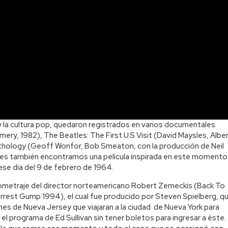
 la cultura pop, quedaron registrados en varios documentales
y, 1982), The Beatles: The First U.S Visit (David Maysles, Albe
thology (Geoff Wonfor, Bob Smeaton, con la producción de Neil
les también encontramos una película inspirada en este momento
ese día del 9 de febrero de 1964.
rgometraje del director norteamericano Robert Zemeckis (Back To
rest Gump 1994), el cual fue producido por Steven Spielberg, q
enes de Nueva Jersey que viajaran a la ciudad de Nueva York para
el programa de Ed Sullivan sin tener boletos para ingresar a éste.