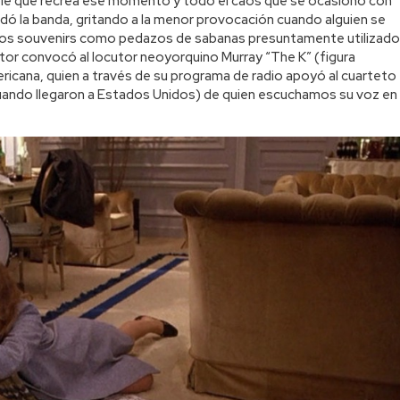
ble que recrea ese momento y todo el caos que se ocasionó con
dó la banda, gritando a la menor provocación cuando alguien se
sos souvenirs como pedazos de sabanas presuntamente utilizad
ector convocó al locutor neoyorquino Murray “The K” (figura
icana, quien a través de su programa de radio apoyó al cuarteto
 cuando llegaron a Estados Unidos) de quien escuchamos su voz en