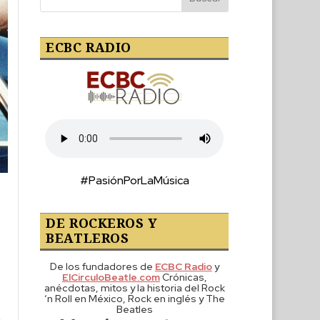
ECBC RADIO
#PasiónPorLaMúsica
DE ROCKEROS Y
BEATLEROS
De los fundadores de
ECBC Radio
y
ElCirculoBeatle.com
Crónicas,
anécdotas, mitos y la historia del Rock
‘n Roll en México, Rock en inglés y The
Beatles