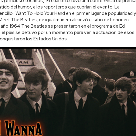
 (e incluso tocarlos). El cuarteto tuvo una conferencia de prens
ntido del humor, a los reporteros que cubrían el evento. La
cillo I Want To Hold Your Hand en el primer lugar de popularidad y
Meet The Beatles, de igual manera alcanzó el sitio de honor en
el año 1964 The Beatles se presentaron en el programa de Ed
ía el país se detuvo por un momento para ver la actuación de esos
conquistaron los Estados Unidos.