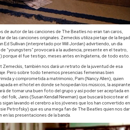
hos de autor de las canciones de The Beatles no eran tan caros,
 de las canciones originales. Zemeckis utiliza pietaje de la llega
 Ed Sullivan (interpretado por Will Jordan) advirtiendo, un día
 de “youngsters” provocará a la audiencia, presente en el teatro,
sic) porque él fue testigo, meses antes en Inglaterra, de todo esto.
rt Zemeckis, también nos dará un retrato de la juventud de esa
aje. Pero sobre todo tenemos presencias femeninas bien
imida y comprometida a matrimonio, Pam (Nancy Allen), quien
rapada en el hotel en donde se hospedan los músicos, la aspirant
rá de tomar una buen foto del grupo y así poder ser aceptada en
 del folk, Janis (Susan Kendall Newman) que buscará boicotear el
 sigan lavando el cerebro a los jóvenes que los han convertido en
ie Petrofsky) que es una mega fan de The Beatles quien nos dar
an en las presentaciones de la banda.