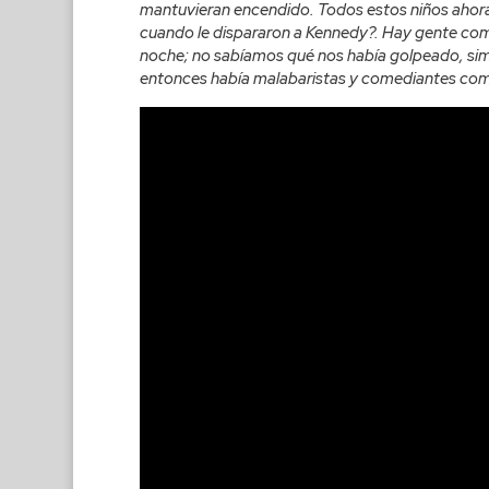
mantuvieran encendido. Todos estos niños ahora
cuando le dispararon a Kennedy?. Hay gente co
noche; no sabíamos qué nos había golpeado, simp
entonces había malabaristas y comediantes como 