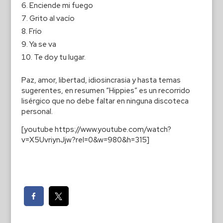
Enciende mi fuego
Grito al vacío
Frío
Ya se va
Te doy tu lugar.
Paz, amor, libertad, idiosincrasia y hasta temas
sugerentes, en resumen “Hippies” es un recorrido
lisérgico que no debe faltar en ninguna discoteca
personal.
[youtube https://www.youtube.com/watch?
v=X5UvriynJjw?rel=0&w=980&h=315]