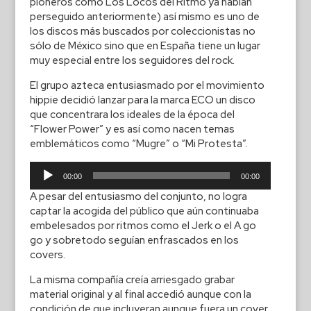
pioneros como Los Locos del Ritmo ya habían
perseguido anteriormente) así mismo es uno de
los discos más buscados por coleccionistas no
sólo de México sino que en España tiene un lugar
muy especial entre los seguidores del rock.
El grupo azteca entusiasmado por el movimiento
hippie decidió lanzar para la marca ECO un disco
que concentrara los ideales de la época del
“Flower Power” y es así como nacen temas
emblemáticos como “Mugre” o “Mi Protesta”.
Reproductor
00:00
00:00
de
A pesar del entusiasmo del conjunto, no logra
audio
captar la acogida del público que aún continuaba
embelesados por ritmos como el Jerk o el A go
go y sobretodo seguían enfrascados en los
covers.
La misma compañía creía arriesgado grabar
material original y al final accedió aunque con la
condición de que incluyeran aunque fuera un cover.