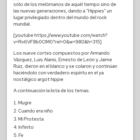
sólo de los melómanos de aquél tiempo sino de
las nuevas generaciones, dando a “Hippies” un
lugar privilegiado dentro del mundo del rock
mundial.
[youtube https://www.youtube.com/watch?
v=Rv6VF8b0OM0?rel=0&w=980&h=315]
Los nueve cortes compuestos por Armando
Vázquez, Luis Alanis, Ernesto de León y Jaime
Ruiz, dieron en el blanco y se colaron y continúan
haciéndolo con verdadero espíritu en el ya
nostálgico argot hippie.
A continuación la lista de los temas.
Mugre
Cuando era niño
Mi Protesta
Infinito
Fe