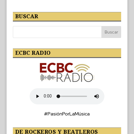
BUSCAR
ECBC RADIO
#PasiónPorLaMúsica
DE ROCKEROS Y BEATLEROS