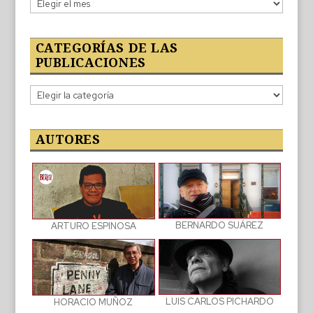
publicado
CATEGORÍAS DE LAS
PUBLICACIONES
Categorías
de
las
publicaciones
AUTORES
BERNARDO SUÁREZ
ARTURO ESPINOSA
LUIS CARLOS PICHARDO
HORACIO MUÑOZ