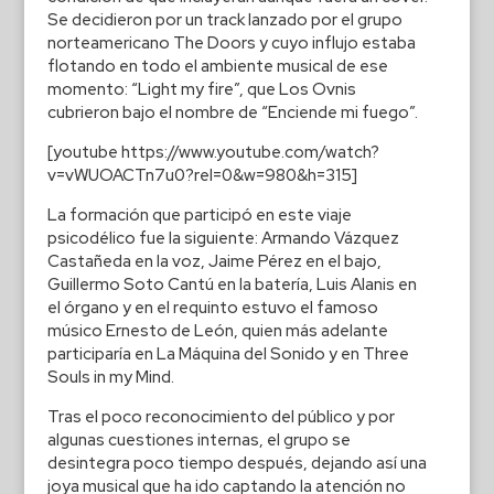
Se decidieron por un track lanzado por el grupo
norteamericano The Doors y cuyo influjo estaba
flotando en todo el ambiente musical de ese
momento: “Light my fire”, que Los Ovnis
cubrieron bajo el nombre de “Enciende mi fuego”.
[youtube https://www.youtube.com/watch?
v=vWUOACTn7u0?rel=0&w=980&h=315]
La formación que participó en este viaje
psicodélico fue la siguiente: Armando Vázquez
Castañeda en la voz, Jaime Pérez en el bajo,
Guillermo Soto Cantú en la batería, Luis Alanis en
el órgano y en el requinto estuvo el famoso
músico Ernesto de León, quien más adelante
participaría en La Máquina del Sonido y en Three
Souls in my Mind.
Tras el poco reconocimiento del público y por
algunas cuestiones internas, el grupo se
desintegra poco tiempo después, dejando así una
joya musical que ha ido captando la atención no