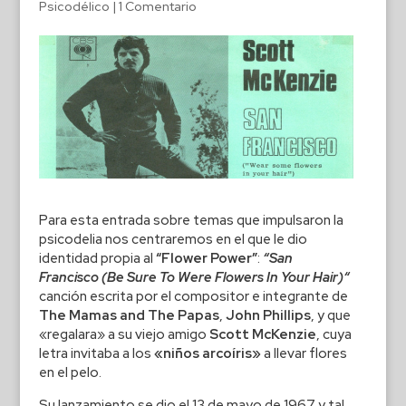
Psicodélico
|
1 Comentario
Para esta entrada sobre temas que impulsaron la
psicodelia nos centraremos en el que le dio
identidad propia al
“Flower Power”
:
“San
Francisco (Be Sure To Were Flowers In Your Hair)“
canción escrita por el compositor e integrante de
The Mamas and The Papas
,
John Phillips
, y que
«regalara» a su viejo amigo
Scott McKenzie
, cuya
letra invitaba a los
«niños arcoíris»
a llevar flores
en el pelo.
Su lanzamiento se dio el 13 de mayo de 1967 y tal