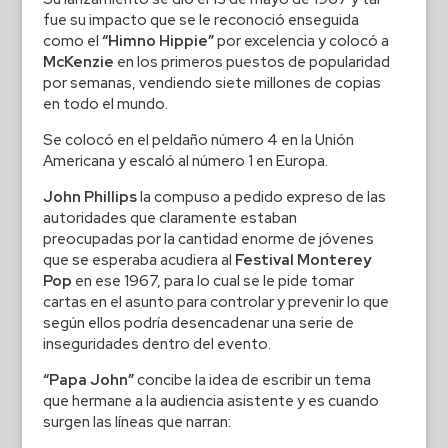
fue su impacto que se le reconoció enseguida
como el
“Himno Hippie”
por excelencia y colocó a
McKenzie
en los primeros puestos de popularidad
por semanas, vendiendo siete millones de copias
en todo el mundo.
Se colocó en el peldaño número 4 en la Unión
Americana y escaló al número 1 en Europa.
John Phillips
la compuso a pedido expreso de las
autoridades que claramente estaban
preocupadas por la cantidad enorme de jóvenes
que se esperaba acudiera al
Festival Monterey
Pop
en ese 1967, para lo cual se le pide tomar
cartas en el asunto para controlar y prevenir lo que
según ellos podría desencadenar una serie de
inseguridades dentro del evento.
“Papa John”
concibe la idea de escribir un tema
que hermane a la audiencia asistente y es cuando
surgen las líneas que narran: