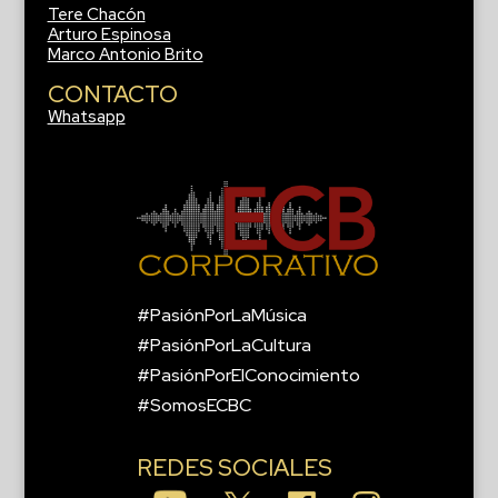
Tere Chacón
Arturo Espinosa
Marco Antonio Brito
CONTACTO
Whatsapp
#PasiónPorLaMúsica
#PasiónPorLaCultura
#PasiónPorElConocimiento
#SomosECBC
REDES SOCIALES