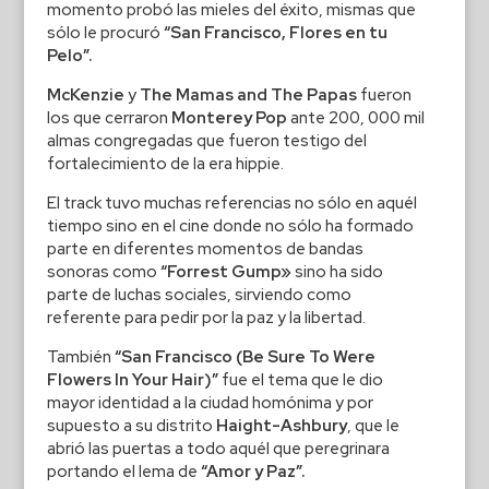
momento probó las mieles del éxito, mismas que
sólo le procuró
“San Francisco, Flores en tu
Pelo”.
McKenzie
y
The Mamas and The Papas
fueron
los que cerraron
Monterey Pop
ante 200, 000 mil
almas congregadas que fueron testigo del
fortalecimiento de la era hippie.
El track tuvo muchas referencias no sólo en aquél
tiempo sino en el cine donde no sólo ha formado
parte en diferentes momentos de bandas
sonoras como
“Forrest Gump»
sino ha sido
parte de luchas sociales, sirviendo como
referente para pedir por la paz y la libertad.
También
“San Francisco (Be Sure To Were
Flowers In Your Hair)”
fue el tema que le dio
mayor identidad a la ciudad homónima y por
supuesto a su distrito
Haight-Ashbury
, que le
abrió las puertas a todo aquél que peregrinara
portando el lema de
“Amor y Paz”.