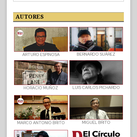
de
las
publicaciones
AUTORES
BERNARDO SUÁREZ
ARTURO ESPINOSA
LUIS CARLOS PICHARDO
HORACIO MUÑOZ
MIGUEL BRITO
MARCO ANTONIO BRITO