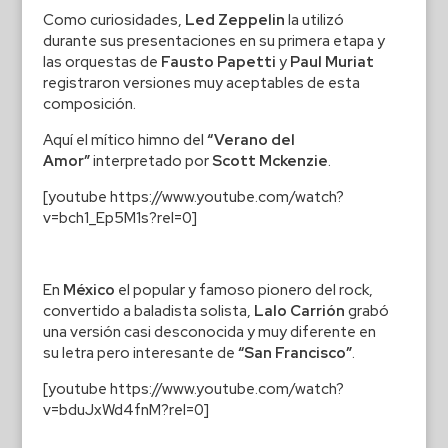
Como curiosidades,
Led Zeppelin
la utilizó
durante sus presentaciones en su primera etapa y
las orquestas de
Fausto Papetti
y
Paul Muriat
registraron versiones muy aceptables de esta
composición.
Aquí el mítico himno del
“Verano del
Amor”
interpretado por
Scott Mckenzie
.
[youtube https://www.youtube.com/watch?
v=bch1_Ep5M1s?rel=0]
En
México
el popular y famoso pionero del rock,
convertido a baladista solista,
Lalo Carrión
grabó
una versión casi desconocida y muy diferente en
su letra pero interesante de
“San Francisco”
.
[youtube https://www.youtube.com/watch?
v=bduJxWd4fnM?rel=0]