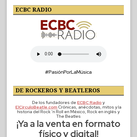
ECBC RADIO
#PasiónPorLaMúsica
DE ROCKEROS Y BEATLEROS
De los fundadores de
ECBC Radio
y
ElCirculoBeatle.com
Crónicas, anécdotas, mitos y la
historia del Rock ‘n Roll en México, Rock en inglés y
The Beatles
¡Ya a la venta en formato
físico y digital!