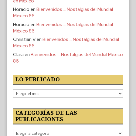
en México
Horacio
en
Bienvenidos … Nostalgias del Mundial
México 86
Horacio
en
Bienvenidos … Nostalgias del Mundial
México 86
Christian V
en
Bienvenidos … Nostalgias del Mundial
México 86
Clara
en
Bienvenidos … Nostalgias del Mundial México
86
LO PUBLICADO
Lo
publicado
CATEGORÍAS DE LAS
PUBLICACIONES
Categorías