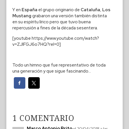
Y en
España
el grupo originario de
Cataluña
,
Los
Mustang
grabaron una versión también distinta
en su espíritu lírico pero que tuvo buena
repercusión a fines de la década sesentera.
[youtube https://www.youtube.com/watch?
v=ZJIFGJ6o7HQ?rel=0]
Todo un himno que fue representativo de toda
una generación y que sigue fascinando…
1 COMENTARIO
Marco Antonio Brito
el 20/04/2018 a las