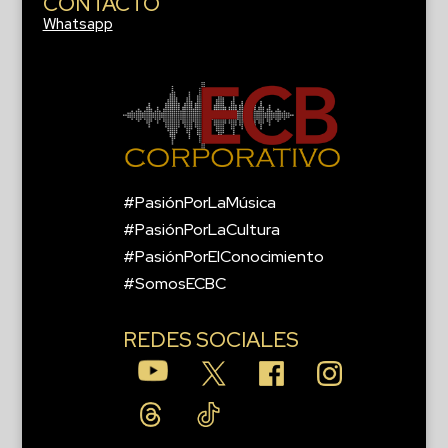
CONTACTO
Whatsapp
#PasiónPorLaMúsica
#PasiónPorLaCultura
#PasiónPorElConocimiento
#SomosECBC
REDES SOCIALES