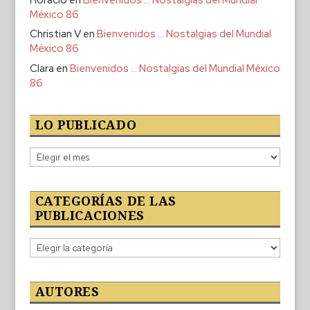
México 86
Christian V
en
Bienvenidos … Nostalgias del Mundial
México 86
Clara
en
Bienvenidos … Nostalgias del Mundial México
86
LO PUBLICADO
Lo
publicado
CATEGORÍAS DE LAS
PUBLICACIONES
Categorías
de
las
publicaciones
AUTORES