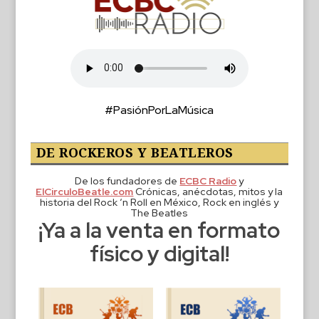
#PasiónPorLaMúsica
DE ROCKEROS Y BEATLEROS
De los fundadores de
ECBC Radio
y
ElCirculoBeatle.com
Crónicas, anécdotas, mitos y la
historia del Rock ‘n Roll en México, Rock en inglés y
The Beatles
¡Ya a la venta en formato
físico y digital!