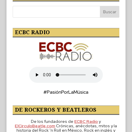
ECBC RADIO
#PasiónPorLaMúsica
DE ROCKEROS Y BEATLEROS
De los fundadores de
ECBC Radio
y
ElCirculoBeatle.com
Crónicas, anécdotas, mitos y la
historia del Rock ‘n Roll en México, Rock en inglés y