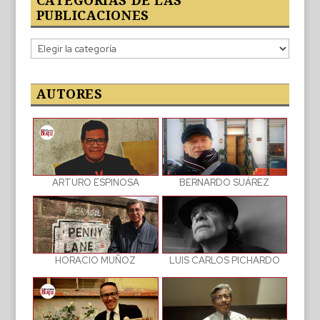
CATEGORÍAS DE LAS
PUBLICACIONES
Categorías
de
las
publicaciones
AUTORES
BERNARDO SUÁREZ
ARTURO ESPINOSA
LUIS CARLOS PICHARDO
HORACIO MUÑOZ