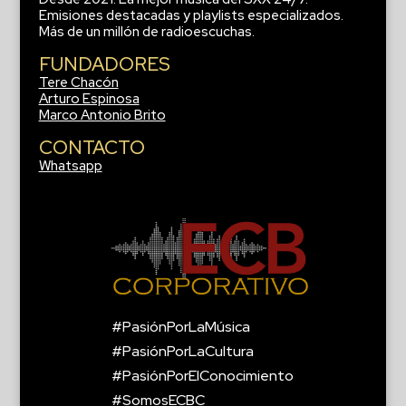
Emisiones destacadas y playlists especializados.
Más de un millón de radioescuchas.
FUNDADORES
Tere Chacón
Arturo Espinosa
Marco Antonio Brito
CONTACTO
Whatsapp
#PasiónPorLaMúsica
#PasiónPorLaCultura
#PasiónPorElConocimiento
#SomosECBC