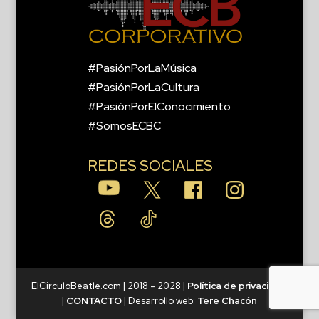
#PasiónPorLaMúsica
#PasiónPorLaCultura
#PasiónPorElConocimiento
#SomosECBC
REDES SOCIALES
ElCirculoBeatle.com | 2018 - 2028 |
Política de privacidad
|
CONTACTO
| Desarrollo web:
Tere Chacón