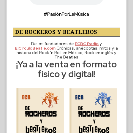
#PasiónPorLaMúsica
DE ROCKEROS Y BEATLEROS
De los fundadores de
ECBC Radio
y
ElCirculoBeatle.com
Crónicas, anécdotas, mitos y la
historia del Rock ‘n Roll en México, Rock en inglés y
The Beatles
¡Ya a la venta en formato
físico y digital!