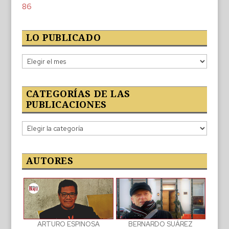
86
LO PUBLICADO
Lo
publicado
CATEGORÍAS DE LAS
PUBLICACIONES
Categorías
de
las
publicaciones
AUTORES
BERNARDO SUÁREZ
ARTURO ESPINOSA