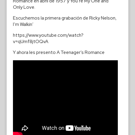
Romance en abril de 1957 y You’re My One and
Only Love.
Escuchemos la primera grabación de Ricky Nelson,
I’m Walkin’
https://www.youtube.com/watch?
v=qUmf8jtOQvA
Y ahora les presento A Teenager’s Romance