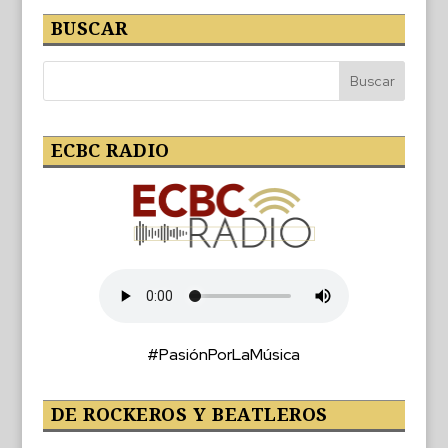
BUSCAR
ECBC RADIO
#PasiónPorLaMúsica
DE ROCKEROS Y BEATLEROS