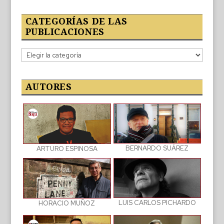
CATEGORÍAS DE LAS
PUBLICACIONES
Categorías
de
las
publicaciones
AUTORES
BERNARDO SUÁREZ
ARTURO ESPINOSA
LUIS CARLOS PICHARDO
HORACIO MUÑOZ