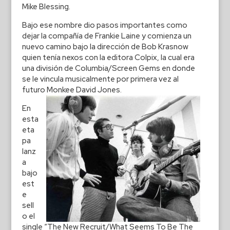
Mike Blessing.
Bajo ese nombre dio pasos importantes como
dejar la compañía de Frankie Laine y comienza un
nuevo camino bajo la dirección de Bob Krasnow
quien tenía nexos con la editora Colpix, la cual era
una división de Columbia/Screen Gems en donde
se le vincula musicalmente por primera vez al
futuro Monkee David Jones.
En
esta
eta
pa
lanz
a
bajo
est
e
sell
o el
single “The New Recruit/What Seems To Be The