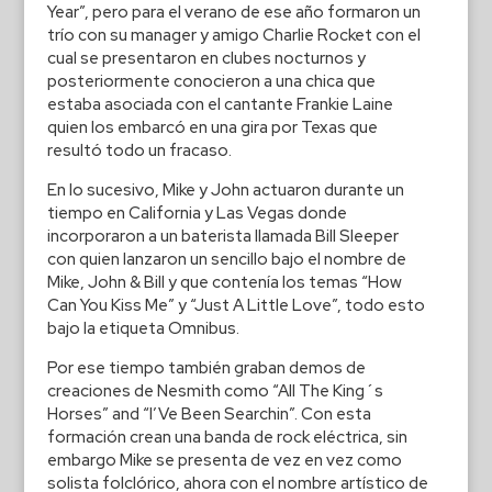
Year”, pero para el verano de ese año formaron un
trío con su manager y amigo Charlie Rocket con el
cual se presentaron en clubes nocturnos y
posteriormente conocieron a una chica que
estaba asociada con el cantante Frankie Laine
quien los embarcó en una gira por Texas que
resultó todo un fracaso.
En lo sucesivo, Mike y John actuaron durante un
tiempo en California y Las Vegas donde
incorporaron a un baterista llamada Bill Sleeper
con quien lanzaron un sencillo bajo el nombre de
Mike, John & Bill y que contenía los temas “How
Can You Kiss Me” y “Just A Little Love”, todo esto
bajo la etiqueta Omnibus.
Por ese tiempo también graban demos de
creaciones de Nesmith como “All The King´s
Horses” and “I’Ve Been Searchin”. Con esta
formación crean una banda de rock eléctrica, sin
embargo Mike se presenta de vez en vez como
solista folclórico, ahora con el nombre artístico de