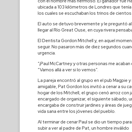
con el nombre más hermoso. El ganador fue Harr
ubicada a 103 kilómetros de Londres que tenía 
los cuales se escuchaban los trinos de cientos 
El auto se detuvo brevemente y le preguntó al
llegar al Río Great Ouse, en cuya rivera pensa
El Dentista Gordon Mitchell y, en aquel moment
seguir. No pasaron más de diez segundos cuand
urgencia.
“¡Paul McCartney y otras personas me acaban de 
“Vamos allá a ver si lo vemos”.
La pareja encontró al grupo en el pub Magpie 
amigable, Pat Gordon los invitó a cenar a su c
hogar de los Mitchell, el grupo cenó arroz co
encargado de organizar, el siguiente sábado, una
encargaba de construir jardines y áreas de jueg
vida sana entre los jóvenes del pueblo.
Al terminar de cenar Paul se dio un tiempo para
subir a ver al padre de Pat, un hombre inválido