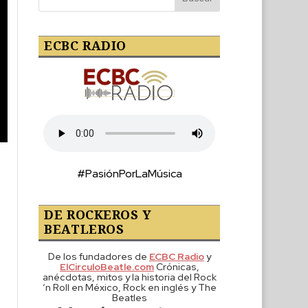
ECBC RADIO
#PasiónPorLaMúsica
DE ROCKEROS Y
BEATLEROS
De los fundadores de
ECBC Radio
y
ElCirculoBeatle.com
Crónicas,
anécdotas, mitos y la historia del Rock
‘n Roll en México, Rock en inglés y The
Beatles