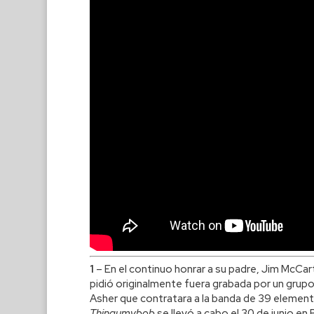
1
– En el continuo honrar a su padre, Jim McCar
pidió originalmente fuera grabada por un grupo 
Asher que contratara a la banda de 39 elemento
Thingumybob
se llevó a cabo el 30 de junio en