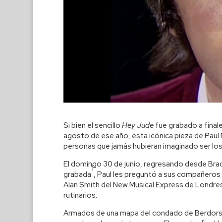
Si bien el sencillo
Hey Jude
fue grabado a finale
agosto de ese año, ésta icónica pieza de Paul
personas que jamás hubieran imaginado ser los
El domingo 30 de junio, regresando desde Brad
1
grabada
, Paul les preguntó a sus compañeros d
Alan Smith del New Musical Express de Londres s
rutinarios.
Armados de una mapa del condado de Berdorshir