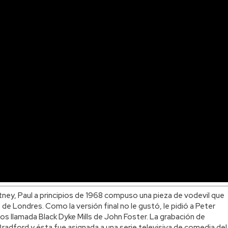
tney, Paul a principios de 1968 compuso una pieza de vodevil que
de Londres. Como la versión final no le gustó, le pidió a Peter
s llamada Black Dyke Mills de John Foster. La grabación de
 Bradford y ésta fue asignada a una serie televisiva de comedia del