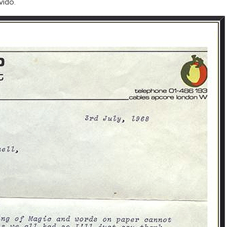
vidó.