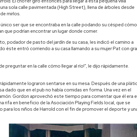
old. El chofer giró entonces para llegar a esta pequeña villa
una sola calle pavimentada (High Street), llena de árboles desde
de mirlos.
 único ser que se encontraba en la calle podando su césped cómo
ban que podrían encontrar un lugar donde comer.
o, podador de pasto del jardín de su casa, les indicó el camino a
o éste entró corriendo a su casa llamando a su mujer Pat con gr
preguntar en la calle cómo llegar al río!”, le dijo rápidamente.
y rápidamente lograron sentarse en su mesa. Después de una pláti
asa dado que en el pub no había comidas en forma. Una vez en el
n jamón. Gordon aprovechó este tiempo para comentar que él era e
 rifa en beneficio de la Asociación Playing Fields local, que se
o para los niños de Harrold con el fin de promover el deporte y un