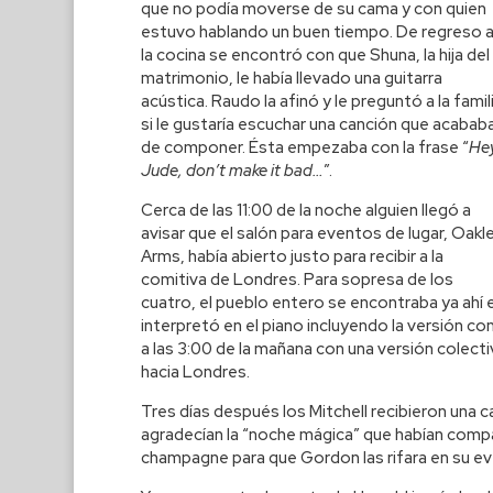
que no podía moverse de su cama y con quien
estuvo hablando un buen tiempo. De regreso 
la cocina se encontró con que Shuna, la hija del
matrimonio, le había llevado una guitarra
acústica. Raudo la afinó y le preguntó a la famil
si le gustaría escuchar una canción que acabab
de componer. Ésta empezaba con la frase “
He
Jude, don’t make it bad…
”.
Cerca de las 11:00 de la noche alguien llegó a
avisar que el salón para eventos de lugar, Oakl
Arms, había abierto justo para recibir a la
comitiva de Londres. Para sopresa de los
cuatro, el pueblo entero se encontraba ya ahí
interpretó en el piano incluyendo la versión co
a las 3:00 de la mañana con una versión colect
hacia Londres.
Tres días después los Mitchell recibieron una c
agradecían la “noche mágica” que habían compar
champagne para que Gordon las rifara en su e