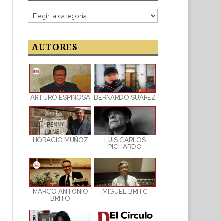
Categorías
de
las
publicaciones
AUTORES
ARTURO ESPINOSA
BERNARDO SUÁREZ
LUIS CARLOS
HORACIO MUÑOZ
PICHARDO
MARCO ANTONIO
MIGUEL BRITO
BRITO