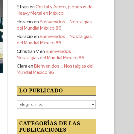
Efraín
en
Cristal y Acero, pioneros del
Heavy Metal en México
Horacio
en
Bienvenidos … Nostalgias
del Mundial México 86
Horacio
en
Bienvenidos … Nostalgias
del Mundial México 86
Christian V
en
Bienvenidos …
Nostalgias del Mundial México 86
Clara
en
Bienvenidos … Nostalgias del
Mundial México 86
ó
LO PUBLICADO
Lo
publicado
CATEGORÍAS DE LAS
PUBLICACIONES