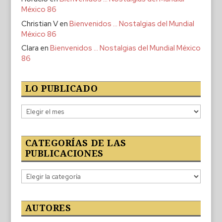
México 86
Christian V
en
Bienvenidos … Nostalgias del Mundial
México 86
Clara
en
Bienvenidos … Nostalgias del Mundial México
86
LO PUBLICADO
Lo
publicado
CATEGORÍAS DE LAS
PUBLICACIONES
Categorías
de
las
publicaciones
AUTORES