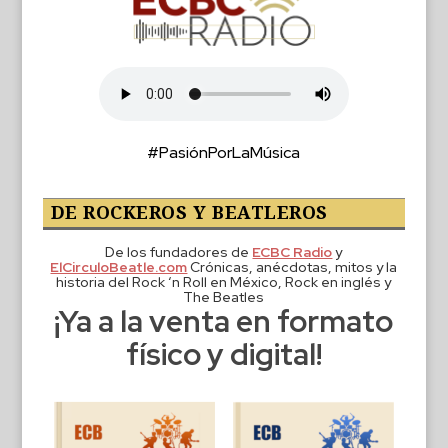
#PasiónPorLaMúsica
DE ROCKEROS Y BEATLEROS
De los fundadores de
ECBC Radio
y
ElCirculoBeatle.com
Crónicas, anécdotas, mitos y la
historia del Rock ‘n Roll en México, Rock en inglés y
The Beatles
¡Ya a la venta en formato
físico y digital!