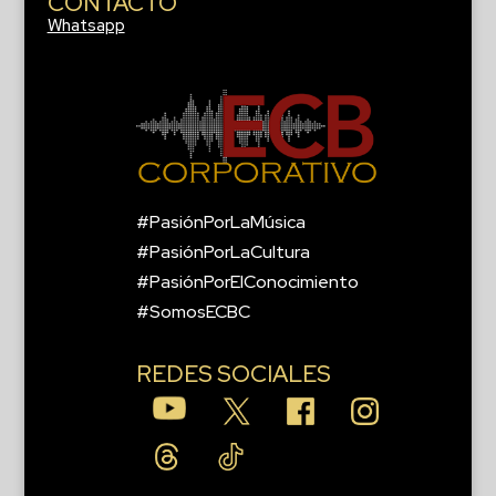
CONTACTO
Whatsapp
#PasiónPorLaMúsica
#PasiónPorLaCultura
#PasiónPorElConocimiento
#SomosECBC
REDES SOCIALES