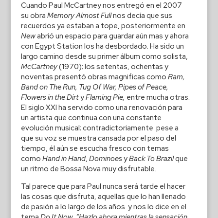
Cuando Paul McCartney nos entregó en el 2007
su obra
Memory Almost Full
nos decía que sus
recuerdos ya estaban a tope, posteriormente en
New
abrió un espacio para guardar aún mas y ahora
con Egypt Station los ha desbordado. Ha sido un
largo camino desde su primer álbum como solista,
McCartney
(1970); los setentas, ochentas y
noventas presentó obras magnificas como
Ram,
Band on The Run, Tug Of War, Pipes of Peace,
Flowers in the Dirt
y
Flaming Pie,
entre mucha otras.
El siglo XXI ha servido como una renovación para
un artista que continua con una constante
evolución musical; contradictoriamente pese a
que su voz se muestra cansada por el paso del
tiempo, él aún se escucha fresco con temas
como
Hand in Hand
,
Dominoes
y
Back To Brazil
que
un ritmo de Bossa Nova muy disfrutable.
Tal parece que para Paul nunca será tarde el hacer
las cosas que disfruta, aquellas que lo han llenado
de pasión a lo largo de los años y nos lo dice en el
tema
Do It Now
.
“Hazlo ahora mientras la sensación