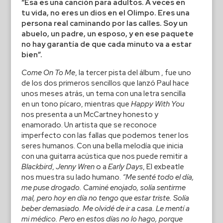
“Esa es una canción para adultos. A veces en
tu vida, no eres un dios en el Olimpo. Eres una
persona real caminando por las calles. Soy un
abuelo, un padre, un esposo, y en ese paquete
no hay garantía de que cada minuto va a estar
bien”.
Come On To Me
, la tercer pista del álbum , fue uno
de los dos primeros sencillos que lanzó Paul hace
unos meses atrás, un tema con una letra sencilla
en un tono pícaro, mientras que
Happy With You
nos presenta a un McCartney honesto y
enamorado. Un artista que se reconoce
imperfecto con las fallas que podemos tener los
seres humanos. Con una bella melodía que inicia
con una guitarra acústica que nos puede remitir a
Blackbird
,
Jenny Wren
o a
Early Days
, El exbeatle
nos muestra su lado humano.
“Me senté todo el día,
me puse drogado. Caminé enojado, solía sentirme
mal, pero hoy en día no tengo que estar triste. Solía
beber demasiado. Me olvidé de ir a casa. Le mentí a
mi médico. Pero en estos días no lo hago, porque