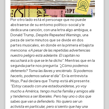
Por otro lado está el personaje que no puede
abstraerse de su entorno político-social y le
dedica una canción, con una letra algo ambigua, a
Donald Trump,
Despite Repeated Warnings
, una
pieza de siete minutos que se divide en dos
partes musicales, en donde en la primera el bajista
menciona:
«A pesar de las repetidas advertencias
nuestro peligro está adelante. El capitán no
escuchará a lo que se le ha dicho”
. Mientras que en la
segunda parte nos pregunta:
“¿Cómo podemos
detenerlo? Toma las llaves y enciérralo. Si podemos
hacerlo, podemos salvar el día”
. En la entrevista
Mojo, Paul declara que Trump está ahí presente.
“Estoy casado con una estadounidense, yo voy
mucho a América, tengo mucha familia y amigos allá
y tendemos a ser liberales. Pero hay uno o dos que
sabes que van a defenderlo. No quiero ser un
activista en particular, pero sí siento que hay una