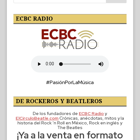
ECBC RADIO
#PasiónPorLaMúsica
DE ROCKEROS Y BEATLEROS
De los fundadores de
ECBC Radio
y
ElCirculoBeatle.com
Crónicas, anécdotas, mitos y la
historia del Rock ‘n Roll en México, Rock en inglés y
The Beatles
¡Ya a la venta en formato