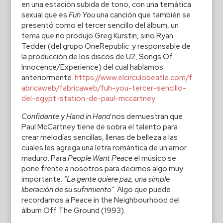
en una estación subida de tono, con una temática
sexual que es
Fuh You
una canción que también se
presentó como el tercer sencillo del álbum, un
tema que no produjo Greg Kurstin, sino Ryan
Tedder (del grupo OneRepublic y responsable de
la producción de los discos de U2, Songs Of
Innocence/Experience) del cual hablamos
anteriormente.
https://www.elcirculobeatle.com/f
abricaweb/fabricaweb/fuh-you-tercer-sencillo-
del-egypt-station-de-paul-mccartney
Confidante
y
Hand in Hand
nos demuestran que
Paul McCartney tiene de sobra el talento para
crear melodías sencillas, llenas de belleza a las
cuales les agrega una letra romántica de un amor
maduro. Para
People Want Peace
el músico se
pone frente a nosotros para decirnos algo muy
importante:
“La gente quiere paz, una simple
liberación de su sufrimiento”
. Algo que puede
recordarnos a Peace in the Neighbourhood del
álbum Off The Ground (1993).