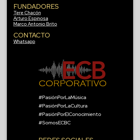
FUNDADORES
Tere Chacón
Arturo Espinosa
Marco Antonio Brito
CONTACTO
Whatsapp
#PasiónPorLaMúsica
#PasiónPorLaCultura
#PasiónPorElConocimiento
#SomosECBC