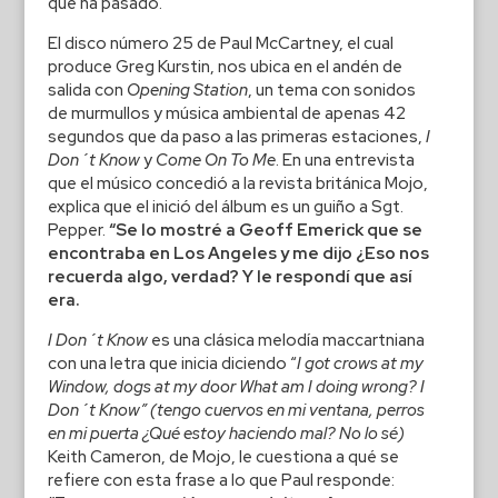
que ha pasado.
El disco número 25 de Paul McCartney, el cual
produce Greg Kurstin, nos ubica en el andén de
salida con
Opening
Station
, un tema con sonidos
de murmullos y música ambiental de apenas 42
segundos que da paso a las primeras estaciones,
I
Don´t Know
y
Come On To Me
. En una entrevista
que el músico concedió a la revista británica Mojo,
explica que el inició del álbum es un guiño a Sgt.
Pepper.
“Se lo mostré a Geoff Emerick que se
encontraba en Los Angeles y me dijo ¿Eso nos
recuerda algo, verdad? Y le respondí que así
era.
I Don´t Know
es una clásica melodía maccartniana
con una letra que inicia diciendo “
I got crows at my
Window, dogs at my door What am I doing wrong? I
Don´t Know” (tengo cuervos en mi ventana, perros
en mi puerta ¿Qué estoy haciendo mal? No lo sé)
Keith Cameron, de Mojo, le cuestiona a qué se
refiere con esta frase a lo que Paul responde: