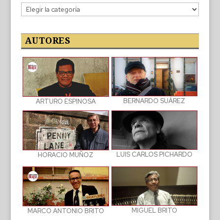
Categorías
de
las
publicaciones
AUTORES
BERNARDO SUÁREZ
ARTURO ESPINOSA
LUIS CARLOS PICHARDO
HORACIO MUÑOZ
MIGUEL BRITO
MARCO ANTONIO BRITO