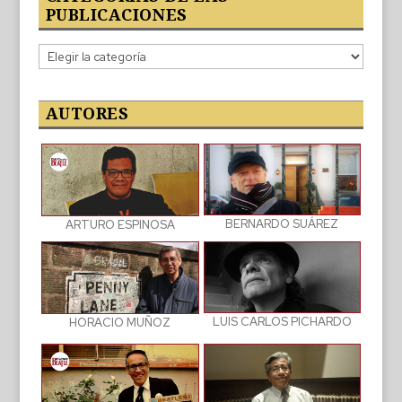
PUBLICACIONES
Categorías
de
las
publicaciones
AUTORES
BERNARDO SUÁREZ
ARTURO ESPINOSA
LUIS CARLOS PICHARDO
HORACIO MUÑOZ