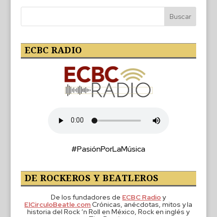
ECBC RADIO
#PasiónPorLaMúsica
DE ROCKEROS Y BEATLEROS
De los fundadores de
ECBC Radio
y
ElCirculoBeatle.com
Crónicas, anécdotas, mitos y la
historia del Rock ‘n Roll en México, Rock en inglés y