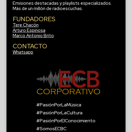
Emisiones destacadas y playlists especializados.
Más de un millón de radioescuchas.
FUNDADORES
Tere Chacón
Arturo Espinosa
Marco Antonio Brito
CONTACTO
Whatsapp
#PasiónPorLaMúsica
#PasiónPorLaCultura
#PasiónPorElConocimiento
#SomosECBC