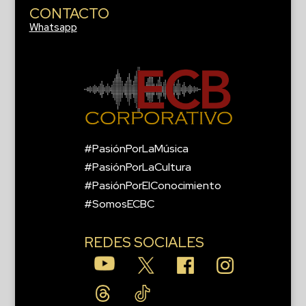
CONTACTO
Whatsapp
#PasiónPorLaMúsica
#PasiónPorLaCultura
#PasiónPorElConocimiento
#SomosECBC
REDES SOCIALES