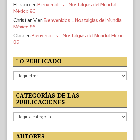
Horacio
en
Bienvenidos … Nostalgias del Mundial
México 86
Christian V
en
Bienvenidos … Nostalgias del Mundial
México 86
Clara
en
Bienvenidos … Nostalgias del Mundial México
86
LO PUBLICADO
Lo
publicado
CATEGORÍAS DE LAS
PUBLICACIONES
Categorías
de
las
publicaciones
AUTORES