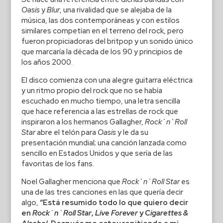
Oasis
y
Blur
, una rivalidad que se alejaba de la
música, las dos contemporáneas y con estilos
similares competían en el terreno del rock, pero
fueron propiciadoras del britpop y un sonido único
que marcaría la década de los 90 y principios de
los años 2000.
El disco comienza con una alegre guitarra eléctrica
y un ritmo propio del rock que no se había
escuchado en mucho tiempo, una letra sencilla
que hace referencia a las estrellas de rock que
inspiraron a los hermanos Gallagher,
Rock`n`Roll
Star
abre el telón para
Oasis
y le da su
presentación mundial; una canción lanzada como
sencillo en Estados Unidos y que sería de las
favoritas de los fans.
Noel Gallagher menciona que
Rock`n`Roll Star
es
una de las tres canciones en las que quería decir
algo,
“Está resumido todo lo que quiero decir
en
Rock`n`Roll Star
,
Live Forever
y
Cigarettes &