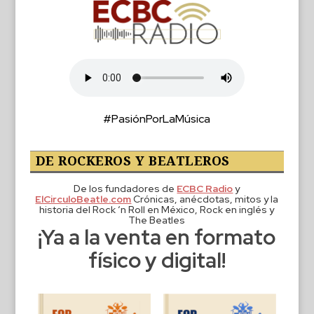
#PasiónPorLaMúsica
DE ROCKEROS Y BEATLEROS
De los fundadores de
ECBC Radio
y
ElCirculoBeatle.com
Crónicas, anécdotas, mitos y la
historia del Rock ‘n Roll en México, Rock en inglés y
The Beatles
¡Ya a la venta en formato
físico y digital!