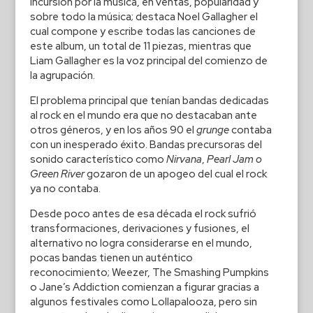
incursión por la música, en ventas, popularidad y
sobre todo la música; destaca Noel Gallagher el
cual compone y escribe todas las canciones de
este album, un total de 11 piezas, mientras que
Liam Gallagher es la voz principal del comienzo de
la agrupación.
El problema principal que tenían bandas dedicadas
al rock en el mundo era que no destacaban ante
otros géneros, y en los años 90 el
grunge
contaba
con un inesperado éxito. Bandas precursoras del
sonido característico como
Nirvana
,
Pearl Jam o
Green River
gozaron de un apogeo del cual el rock
ya no contaba.
Desde poco antes de esa década el rock sufrió
transformaciones, derivaciones y fusiones, el
alternativo no logra considerarse en el mundo,
pocas bandas tienen un auténtico
reconocimiento; Weezer, The Smashing Pumpkins
o Jane’s Addiction comienzan a figurar gracias a
algunos festivales como Lollapalooza, pero sin