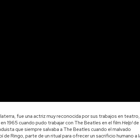
aterra, fue una actriz muy reconocida por sus trabajos en teatro,
e en 1965 cuando pudo trabajar con The Beatles en el film
Help!
de
induista que siempre salvaba a The Beatles cuando el malvado
bí de Ringo, parte de un ritual para ofrecer un sacrificio humano a l