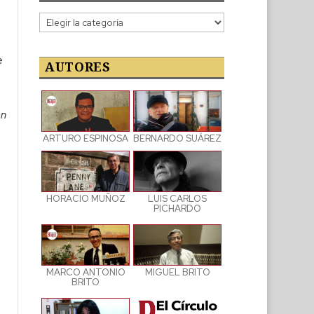
Categorías
de
o
las
e
publicaciones
AUTORES
an
ARTURO ESPINOSA
BERNARDO SUÁREZ
LUIS CARLOS
HORACIO MUÑOZ
PICHARDO
MARCO ANTONIO
MIGUEL BRITO
BRITO