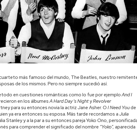
l cuarteto más famoso del mundo, The Beatles, nuestro remitent
sposas de los mismos. Pero no siempre sucedió así.
retodo en cuestiones románticas como lo fue por ejemplo
And I
recieron en los álbumes
A Hard Day’s Night
y
Revolver
ey para su entonces novia la actriz Jane Asher. O
I Need You
de
uien ya era entonces su esposa. Más tarde recordamos a
Julia
a Stanley y a la par a su entonces pareja Yoko Ono, personificad
onés para comprender el significado del nombre
“Yoko”,
aparecida