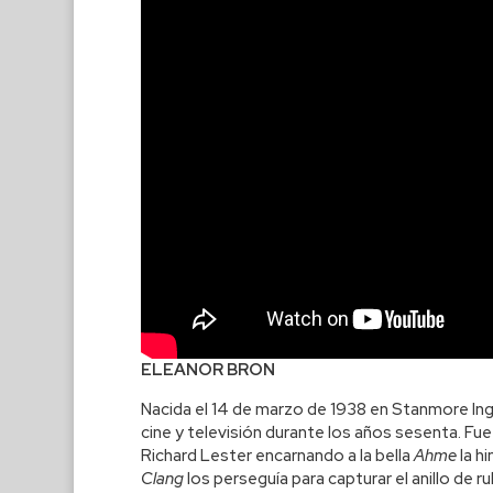
ELEANOR BRON
Nacida el 14 de marzo de 1938 en Stanmore Ingl
cine y televisión durante los años sesenta. Fu
Richard Lester encarnando a la bella
Ahme
la h
Clang
los perseguía para capturar el anillo de ru