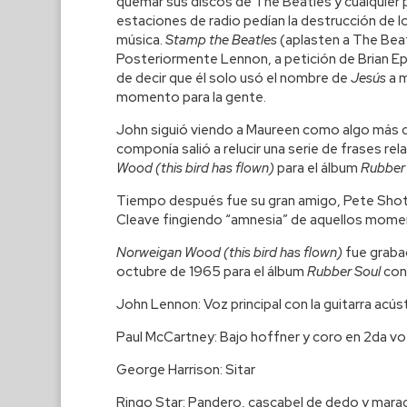
quemar sus discos de The Beatles y cualquier p
estaciones de radio pedían la destrucción de lo
música.
Stamp the Beatles
(aplasten a The Beat
Posteriormente Lennon, a petición de Brian Eps
de decir que él solo usó el nombre de
Jesús
a 
momento para la gente.
John siguió viendo a Maureen como algo más q
componía salió a relucir una serie de frases rel
Wood (this bird has flown)
para el álbum
Rubber 
Tiempo después fue su gran amigo, Pete Shot
Cleave fingiendo “amnesia” de aquellos mome
Norweigan Wood (this bird has flown)
fue graba
octubre de 1965 para el álbum
Rubber Soul
con
John Lennon: Voz principal con la guitarra acú
Paul McCartney: Bajo hoffner y coro en 2da vo
George Harrison: Sitar
Ringo Star: Pandero, cascabel de dedo y mara