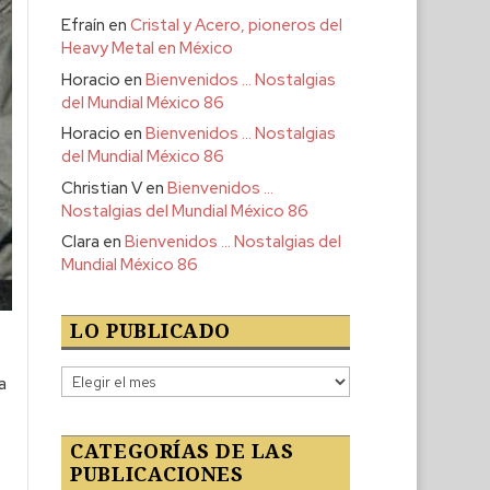
Efraín
en
Cristal y Acero, pioneros del
Heavy Metal en México
Horacio
en
Bienvenidos … Nostalgias
del Mundial México 86
Horacio
en
Bienvenidos … Nostalgias
del Mundial México 86
Christian V
en
Bienvenidos …
Nostalgias del Mundial México 86
Clara
en
Bienvenidos … Nostalgias del
Mundial México 86
LO PUBLICADO
Lo
a
publicado
CATEGORÍAS DE LAS
PUBLICACIONES