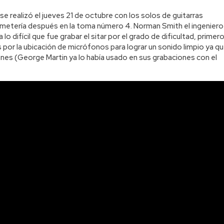
e realizó el jueves 21 de octubre con los solos de guitarras
 se metería después en la toma número 4. Norman Smith el ingeniero
o difícil que fue grabar el sitar por el grado de dificultad, primer
por la ubicación de micrófonos para lograr un sonido limpio ya q
nes (George Martin ya lo había usado en sus grabaciones con el