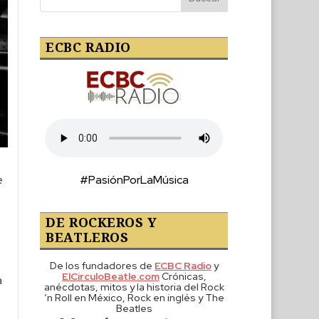
ECBC RADIO
#PasiónPorLaMúsica
e
DE ROCKEROS Y
BEATLEROS
De los fundadores de
ECBC Radio
y
ElCirculoBeatle.com
Crónicas,
a
anécdotas, mitos y la historia del Rock
‘n Roll en México, Rock en inglés y The
Beatles