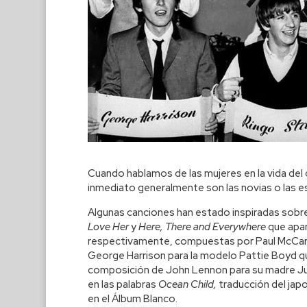
Cuando hablamos de las mujeres en la vida de
inmediato generalmente son las novias o las e
Algunas canciones han estado inspiradas sob
Love Her
y
Here, There and Everywhere
que apa
respectivamente, compuestas por Paul McCartn
George Harrison para la modelo Pattie Boyd q
composición de John Lennon para su madre Juli
en las palabras
Ocean Child,
traducción del jap
en el Álbum Blanco.