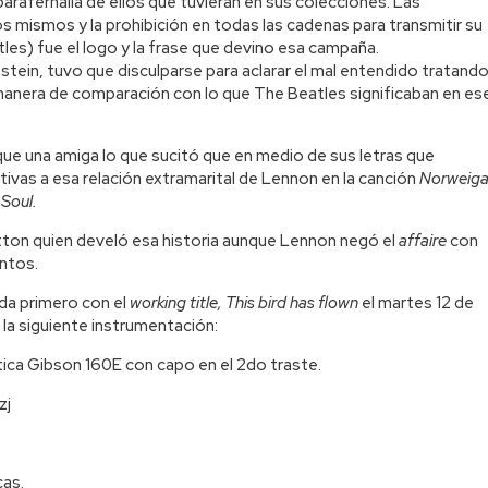
arafernalia de ellos que tuvieran en sus colecciones. Las
s mismos y la prohibición en todas las cadenas para transmitir su
les) fue el logo y la frase que devino esa campaña.
tein, tuvo que disculparse para aclarar el mal entendido tratand
manera de comparación con lo que The Beatles significaban en es
ue una amiga lo que sucitó que en medio de sus letras que
ativas a esa relación extramarital de Lennon en la canción
Norweig
Soul.
ton quien develó esa historia aunque Lennon negó el
affaire
con
ntos.
da primero con el
working title, This bird has flown
el martes 12 de
 la siguiente instrumentación:
stica Gibson 160E con capo en el 2do traste.
zj
cas.