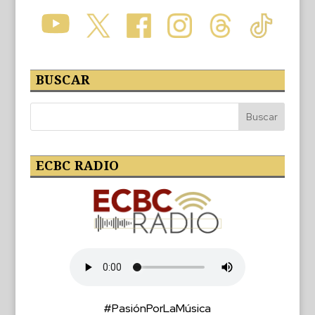
BUSCAR
ECBC RADIO
#PasiónPorLaMúsica