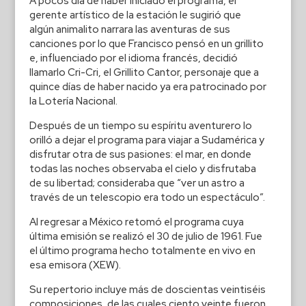
A pocos día de haber iniciado el programa, el
gerente artístico de la estación le sugirió que
algún animalito narrara las aventuras de sus
canciones por lo que Francisco pensó en un grillito
e, influenciado por el idioma francés, decidió
llamarlo Cri-Cri, el Grillito Cantor, personaje que a
quince días de haber nacido ya era patrocinado por
la Lotería Nacional.
Después de un tiempo su espíritu aventurero lo
orilló a dejar el programa para viajar a Sudamérica y
disfrutar otra de sus pasiones: el mar, en donde
todas las noches observaba el cielo y disfrutaba
de su libertad; consideraba que “ver un astro a
través de un telescopio era todo un espectáculo”.
Al regresar a México retomó el programa cuya
última emisión se realizó el 30 de julio de 1961. Fue
el último programa hecho totalmente en vivo en
esa emisora (XEW).
Su repertorio incluye más de doscientas veintiséis
composiciones, de las cuales ciento veinte fueron