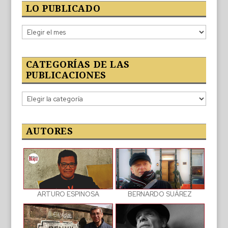
LO PUBLICADO
Lo
publicado
CATEGORÍAS DE LAS
PUBLICACIONES
Categorías
de
las
publicaciones
AUTORES
BERNARDO SUÁREZ
ARTURO ESPINOSA