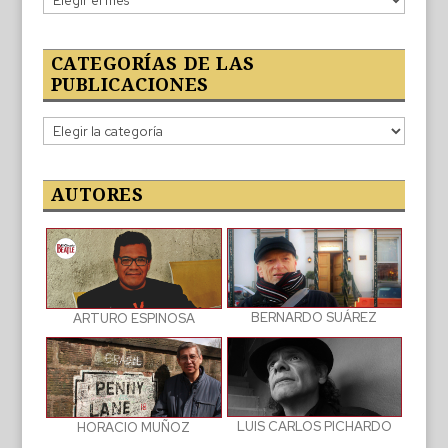
publicado
CATEGORÍAS DE LAS
PUBLICACIONES
Categorías
de
las
publicaciones
AUTORES
BERNARDO SUÁREZ
ARTURO ESPINOSA
LUIS CARLOS PICHARDO
HORACIO MUÑOZ