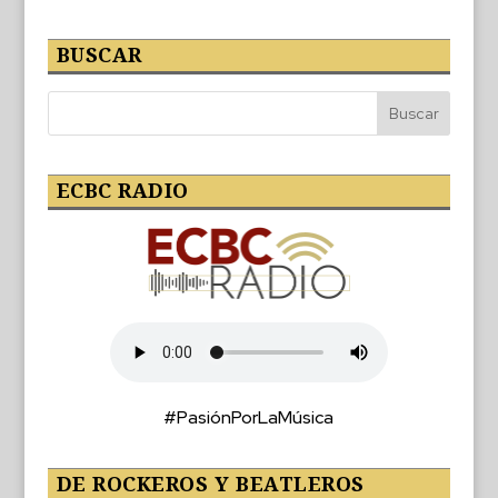
BUSCAR
ECBC RADIO
#PasiónPorLaMúsica
DE ROCKEROS Y BEATLEROS