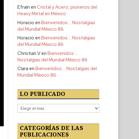
Efraín
en
Cristal y Acero, pioneros del
Heavy Metal en México
Horacio
en
Bienvenidos … Nostalgias
del Mundial México 86
Horacio
en
Bienvenidos … Nostalgias
del Mundial México 86
Christian V
en
Bienvenidos …
Nostalgias del Mundial México 86
Clara
en
Bienvenidos … Nostalgias del
Mundial México 86
LO PUBLICADO
Lo
publicado
CATEGORÍAS DE LAS
PUBLICACIONES