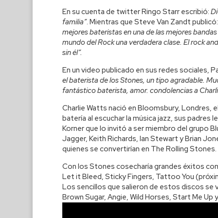
En su cuenta de twitter Ringo Starr escribió:
Di
familia”
. Mientras que Steve Van Zandt publicó
mejores bateristas en una de las mejores bandas d
mundo del Rock una verdadera clase. El rock an
sin él”.
En un video publicado en sus redes sociales, 
el baterista de los Stones, un tipo agradable. Mu
fantástico baterista, amor. condolencias a Charlie
Charlie Watts nació en Bloomsbury, Londres, el
batería al escuchar la música jazz, sus padres 
Korner que lo invitó a ser miembro del grupo B
Jagger, Keith Richards, Ian Stewart y Brian Jo
quienes se convertirían en The Rolling Stones.
Con los Stones cosecharía grandes éxitos co
Let it Bleed, Sticky Fingers, Tattoo You (próxi
Los sencillos que salieron de estos discos se
Brown Sugar, Angie, Wild Horses, Start Me Up 