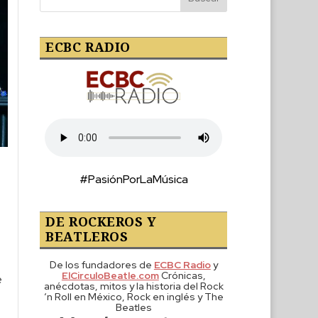
ECBC RADIO
#PasiónPorLaMúsica
DE ROCKEROS Y
BEATLEROS
De los fundadores de
ECBC Radio
y
ElCirculoBeatle.com
Crónicas,
e
anécdotas, mitos y la historia del Rock
‘n Roll en México, Rock en inglés y The
Beatles