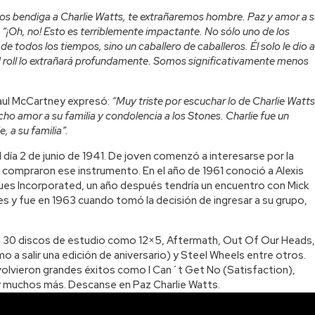
os bendiga a Charlie Watts, te extrañaremos hombre. Paz y amor a s
:
“¡Oh, no! Esto es terriblemente impactante. No sólo uno de los
e todos los tiempos, sino un caballero de caballeros. Él solo le dio a
d roll lo extrañará profundamente. Somos significativamente menos
Paul McCartney expresó:
“Muy triste por escuchar lo de Charlie Watts
cho amor a su familia y condolencia a los Stones. Charlie fue un
, a su familia”.
 día 2 de junio de 1941. De joven comenzó a interesarse por la
le compraron ese instrumento. En el año de 1961 conoció a Alexis
lues Incorporated, un año después tendría un encuentro con Mick
nes y fue en 1963 cuando tomó la decisión de ingresar a su grupo,
n 30 discos de estudio como 12×5, Aftermath, Out Of Our Heads,
mo a salir una edición de aniversario) y Steel Wheels entre otros.
 volvieron grandes éxitos como I Can´t Get No (Satisfaction),
y muchos más. Descanse en Paz Charlie Watts.