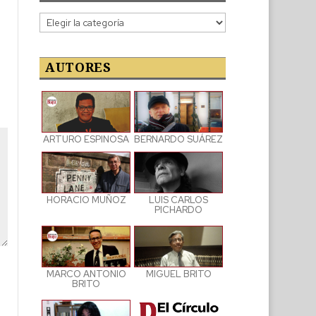
Categorías
de
las
publicaciones
AUTORES
ARTURO ESPINOSA
BERNARDO SUÁREZ
LUIS CARLOS
HORACIO MUÑOZ
PICHARDO
MARCO ANTONIO
MIGUEL BRITO
BRITO