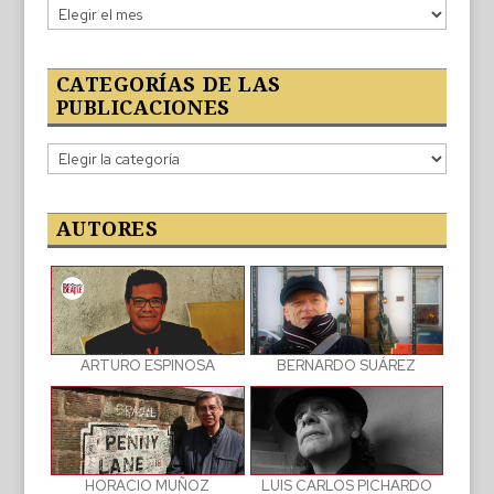
Lo
publicado
CATEGORÍAS DE LAS
PUBLICACIONES
Categorías
de
las
publicaciones
AUTORES
BERNARDO SUÁREZ
ARTURO ESPINOSA
LUIS CARLOS PICHARDO
HORACIO MUÑOZ