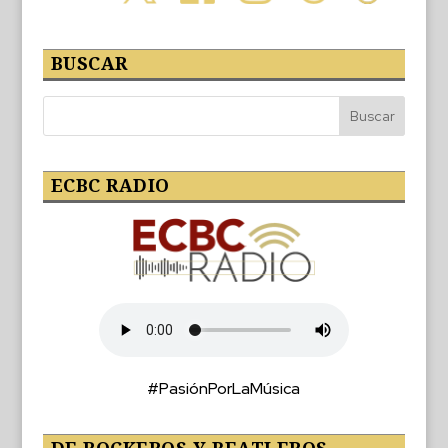
BUSCAR
ECBC RADIO
#PasiónPorLaMúsica