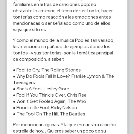
familiares en letras de canciones pop; no
obstante lo anterior, el tema de ser tonto, hacer
tonterías como reacción a las emociones antes
mencionadas o ser señalado como uno de ellos,
vaya que sí lo es.
Y como el mundo de la música Pop es tan variado,
les menciono un puñado de ejemplos donde los
tontos -y sus tonterías-son la temática principal
de composición, a saber:
● Fool to Cry, The Rolling Stones
● Why Do Fools Fall In Love?, Frankie Lymon & The
Teenagers
● She’s A Fool, Lesley Gore
● Fool If You Think Is Over, Chris Rea
● Won’t Get Fooled Again, The Who
● Poor Little Fool, Ricky Nelson
● The Fool On The Hill, The Beatles
Por mencionar algunas. Y la que es nuestra canción
estrella de hoy. ¿Quieres saber un poco de su