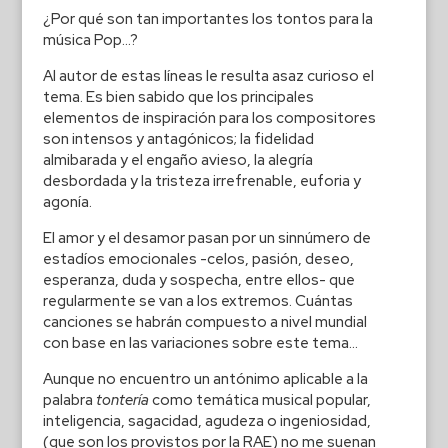
¿Por qué son tan importantes los tontos para la
música Pop…?
Al autor de estas líneas le resulta asaz curioso el
tema. Es bien sabido que los principales
elementos de inspiración para los compositores
son intensos y antagónicos; la fidelidad
almibarada y el engaño avieso, la alegría
desbordada y la tristeza irrefrenable, euforia y
agonía.
El amor y el desamor pasan por un sinnúmero de
estadíos emocionales -celos, pasión, deseo,
esperanza, duda y sospecha, entre ellos- que
regularmente se van a los extremos. Cuántas
canciones se habrán compuesto a nivel mundial
con base en las variaciones sobre este tema…
Aunque no encuentro un antónimo aplicable a la
palabra
tontería
como temática musical popular,
inteligencia, sagacidad, agudeza o ingeniosidad,
(que son los provistos por la RAE) no me suenan