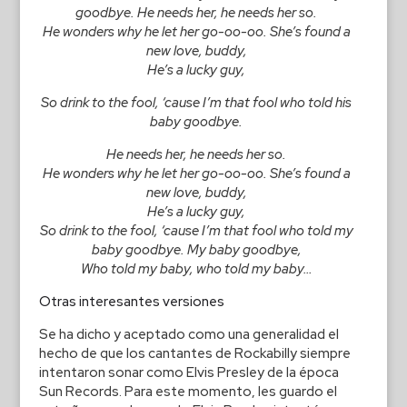
goodbye. He needs her, he needs her so.
He wonders why he let her go-oo-oo. She’s found a
new love, buddy,
He’s a lucky guy,
So drink to the fool, ‘cause I’m that fool who told his
baby goodbye.
He needs her, he needs her so.
He wonders why he let her go-oo-oo. She’s found a
new love, buddy,
He’s a lucky guy,
So drink to the fool, ‘cause I’m that fool who told my
baby goodbye. My baby goodbye,
Who told my baby, who told my baby…
Otras interesantes versiones
Se ha dicho y aceptado como una generalidad el
hecho de que los cantantes de Rockabilly siempre
intentaron sonar como Elvis Presley de la época
Sun Records. Para este momento, les guardo el