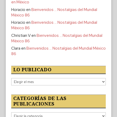
en México
Horacio
en
Bienvenidos … Nostalgias del Mundial
México 86
Horacio
en
Bienvenidos … Nostalgias del Mundial
México 86
Christian V
en
Bienvenidos … Nostalgias del Mundial
México 86
Clara
en
Bienvenidos … Nostalgias del Mundial México
86
LO PUBLICADO
Lo
publicado
CATEGORÍAS DE LAS
PUBLICACIONES
Categorías