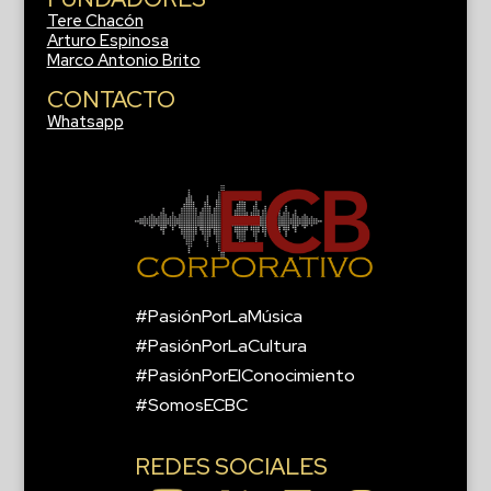
Tere Chacón
Arturo Espinosa
Marco Antonio Brito
CONTACTO
Whatsapp
#PasiónPorLaMúsica
#PasiónPorLaCultura
#PasiónPorElConocimiento
#SomosECBC
REDES SOCIALES