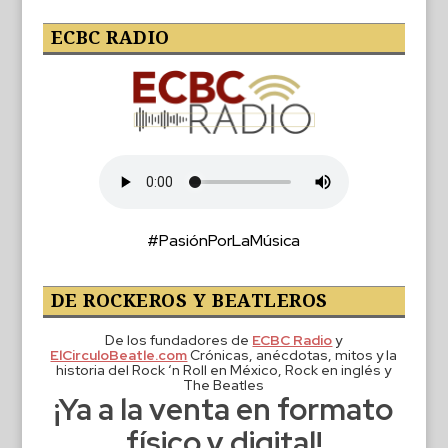
ECBC RADIO
#PasiónPorLaMúsica
DE ROCKEROS Y BEATLEROS
De los fundadores de
ECBC Radio
y
ElCirculoBeatle.com
Crónicas, anécdotas, mitos y la
historia del Rock ‘n Roll en México, Rock en inglés y
The Beatles
¡Ya a la venta en formato
físico y digital!