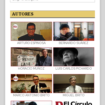
de
las
publicaciones
AUTORES
BERNARDO SUÁREZ
ARTURO ESPINOSA
LUIS CARLOS PICHARDO
HORACIO MUÑOZ
MIGUEL BRITO
MARCO ANTONIO BRITO