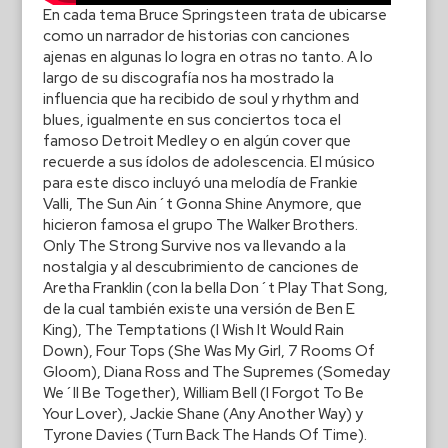
En cada tema Bruce Springsteen trata de ubicarse
como un narrador de historias con canciones
ajenas en algunas lo logra en otras no tanto. A lo
largo de su discografía nos ha mostrado la
influencia que ha recibido de soul y rhythm and
blues, igualmente en sus conciertos toca el
famoso Detroit Medley o en algún cover que
recuerde a sus ídolos de adolescencia. El músico
para este disco incluyó una melodía de Frankie
Valli, The Sun Ain´t Gonna Shine Anymore, que
hicieron famosa el grupo The Walker Brothers.
Only The Strong Survive nos va llevando a la
nostalgia y al descubrimiento de canciones de
Aretha Franklin (con la bella Don´t Play That Song,
de la cual también existe una versión de Ben E
King), The Temptations (I Wish It Would Rain
Down), Four Tops (She Was My Girl, 7 Rooms Of
Gloom), Diana Ross and The Supremes (Someday
We´ll Be Together), William Bell (I Forgot To Be
Your Lover), Jackie Shane (Any Another Way) y
Tyrone Davies (Turn Back The Hands Of Time).