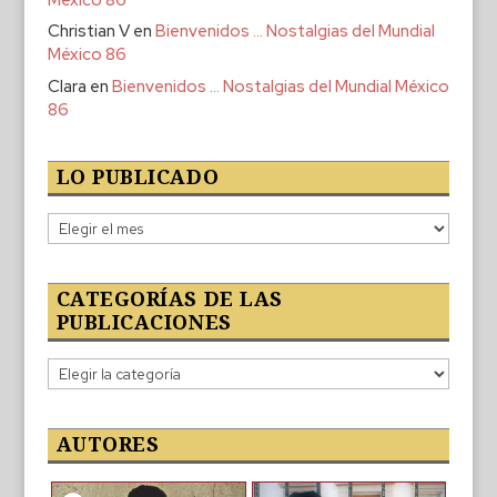
Christian V
en
Bienvenidos … Nostalgias del Mundial
México 86
Clara
en
Bienvenidos … Nostalgias del Mundial México
86
LO PUBLICADO
Lo
publicado
CATEGORÍAS DE LAS
PUBLICACIONES
Categorías
de
las
publicaciones
AUTORES