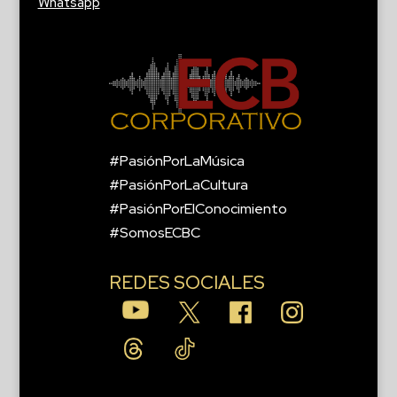
Whatsapp
#PasiónPorLaMúsica
#PasiónPorLaCultura
#PasiónPorElConocimiento
#SomosECBC
REDES SOCIALES