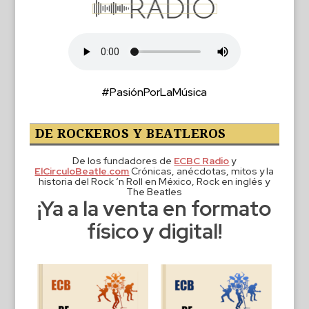
#PasiónPorLaMúsica
DE ROCKEROS Y BEATLEROS
De los fundadores de
ECBC Radio
y
ElCirculoBeatle.com
Crónicas, anécdotas, mitos y la
historia del Rock ‘n Roll en México, Rock en inglés y
The Beatles
¡Ya a la venta en formato
físico y digital!