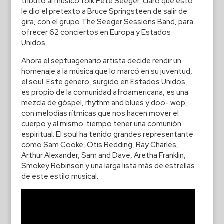
tributo al músico folk Pete Seeger, claro que esto
le dio el pretexto a Bruce Springsteen de salir de
gira, con el grupo The Seeger Sessions Band, para
ofrecer 62 conciertos en Europa y Estados
Unidos.
Ahora el septuagenario artista decide rendir un
homenaje a la música que lo marcó en su juventud,
el soul. Este género, surgido en Estados Unidos,
es propio de la comunidad afroamericana, es una
mezcla de góspel, rhythm and blues y doo- wop,
con melodías rítmicas que nos hacen mover el
cuerpo y al mismo tiempo tener una comunión
espiritual. El soul ha tenido grandes representante
como Sam Cooke, Otis Redding, Ray Charles,
Arthur Alexander, Sam and Dave, Aretha Franklin,
Smokey Robinson y una larga lista más de estrellas
de este estilo musical.