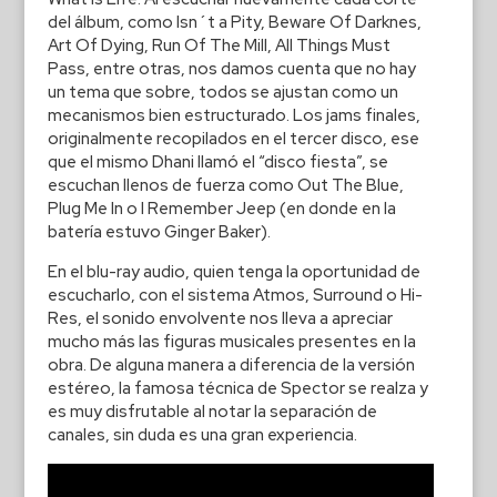
del álbum, como Isn´t a Pity, Beware Of Darknes,
Art Of Dying, Run Of The Mill, All Things Must
Pass, entre otras, nos damos cuenta que no hay
un tema que sobre, todos se ajustan como un
mecanismos bien estructurado. Los jams finales,
originalmente recopilados en el tercer disco, ese
que el mismo Dhani llamó el “disco fiesta”, se
escuchan llenos de fuerza como Out The Blue,
Plug Me In o I Remember Jeep (en donde en la
batería estuvo Ginger Baker).
En el blu-ray audio, quien tenga la oportunidad de
escucharlo, con el sistema Atmos, Surround o Hi-
Res, el sonido envolvente nos lleva a apreciar
mucho más las figuras musicales presentes en la
obra. De alguna manera a diferencia de la versión
estéreo, la famosa técnica de Spector se realza y
es muy disfrutable al notar la separación de
canales, sin duda es una gran experiencia.