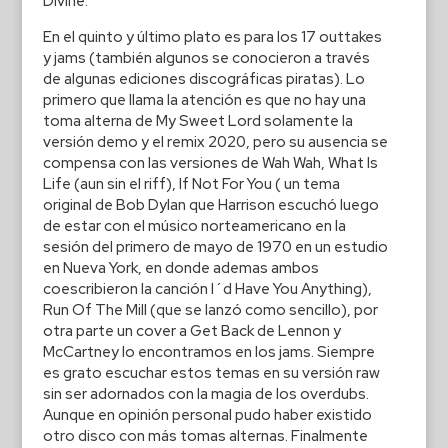
Divine.
En el quinto y último plato es para los 17 outtakes
y jams (también algunos se conocieron a través
de algunas ediciones discográficas piratas). Lo
primero que llama la atención es que no hay una
toma alterna de My Sweet Lord solamente la
versión demo y el remix 2020, pero su ausencia se
compensa con las versiones de Wah Wah, What Is
Life (aun sin el riff), If Not For You ( un tema
original de Bob Dylan que Harrison escuchó luego
de estar con el músico norteamericano en la
sesión del primero de mayo de 1970 en un estudio
en Nueva York, en donde ademas ambos
coescribieron la canción I´d Have You Anything),
Run Of The Mill (que se lanzó como sencillo), por
otra parte un cover a Get Back de Lennon y
McCartney lo encontramos en los jams. Siempre
es grato escuchar estos temas en su versión raw
sin ser adornados con la magia de los overdubs.
Aunque en opinión personal pudo haber existido
otro disco con más tomas alternas. Finalmente