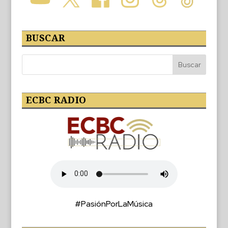
BUSCAR
ECBC RADIO
#PasiónPorLaMúsica