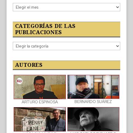
Lo
publicado
CATEGORÍAS DE LAS
PUBLICACIONES
Categorías
de
las
publicaciones
AUTORES
BERNARDO SUÁREZ
ARTURO ESPINOSA