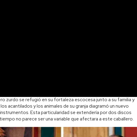
ero zurdo se refugió en su fortaleza escocesa junto a su familia y
 los acantilados y los animales de su granja diagramó un nuevo
s instrumentos. Esta particularidad se extendería por dos discos
tiempo no parece ser una variable que afectara a este caballero.