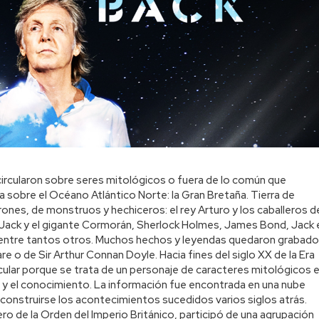
circularon sobre seres mitológicos o fuera de lo común que
 sobre el Océano Atlántico Norte: la Gran Bretaña. Tierra de
drones, de monstruos y hechiceros: el rey Arturo y los caballeros d
 Jack y el gigante Cormorán, Sherlock Holmes, James Bond, Jack 
, entre tantos otros. Muchos hechos y leyendas quedaron grabad
e o de Sir Arthur Connan Doyle. Hacia fines del siglo XX de la Era
rticular porque se trata de un personaje de caracteres mitológicos 
 y el conocimiento. La información fue encontrada en una nube
reconstruirse los acontecimientos sucedidos varios siglos atrás.
lero de la Orden del Imperio Británico, participó de una agrupación