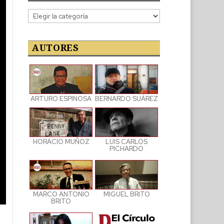
Categorías
de
las
publicaciones
AUTORES
ARTURO ESPINOSA
BERNARDO SUÁREZ
LUIS CARLOS
HORACIO MUÑOZ
PICHARDO
MARCO ANTONIO
MIGUEL BRITO
BRITO