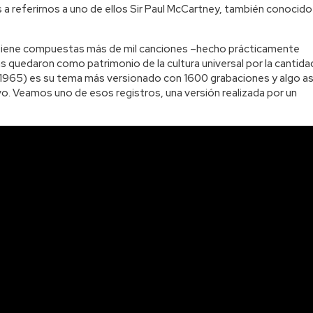
 a referirnos a uno de ellos Sir Paul McCartney, también conocido
 tiene compuestas más de mil canciones –hecho prácticamente
las quedaron como patrimonio de la cultura universal por la cantida
(1965) es su tema más versionado con 1600 grabaciones y algo as
o. Veamos uno de esos registros, una versión realizada por un