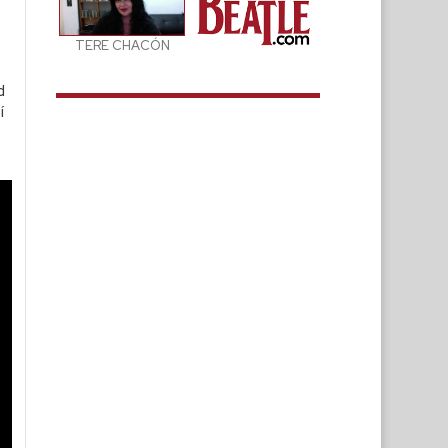
TERE CHACÓN
d
í