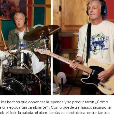
o los hechos que convocan la leyenda y se preguntaron ¿Cómo
e una época tan cambiante? ¿Cómo puede un músico incursionar
, el folk, la balada, el glam, la música electrónica, entre tantos