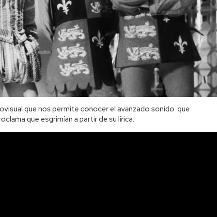
diovisual que nos permite conocer el avanzado sonido que
lama que esgrimían a partir de su lírica.