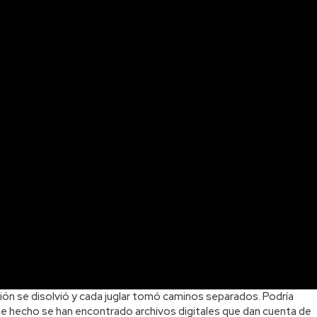
ción se disolvió y cada juglar tomó caminos separados. Podría
 De hecho se han encontrado archivos digitales que dan cuenta de