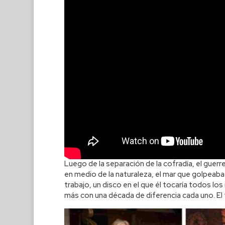
Luego de la separación de la cofradía, el guerr
en medio de la naturaleza, el mar que golpeaba
trabajo, un disco en el que él tocaría todos lo
más con una década de diferencia cada uno. El 