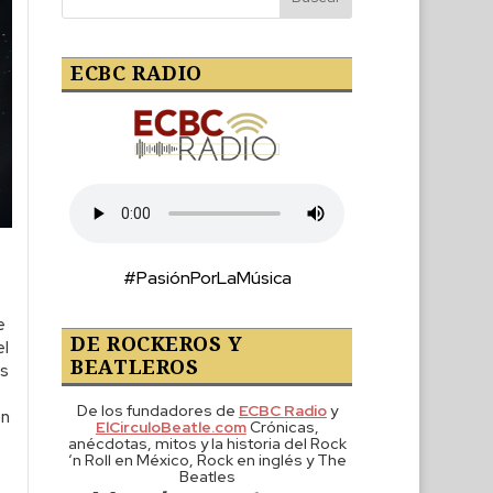
ECBC RADIO
#PasiónPorLaMúsica
e
DE ROCKEROS Y
el
BEATLEROS
os
De los fundadores de
ECBC Radio
y
en
ElCirculoBeatle.com
Crónicas,
anécdotas, mitos y la historia del Rock
‘n Roll en México, Rock en inglés y The
Beatles