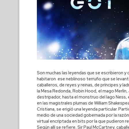
Son muchas las leyendas que se escribieron y 
habitaron ese neblinoso terruño que se levanta
caballeros, de reyes y reinas, de príncipes y la
la Mesa Redonda, Robin Hood, el mago Merlín,
destripador, hasta el monstruo del lago Ness
en las magistrales plumas de William Shakespear
Cristiana, se erigió una leyenda particular. Pa
medio de una sociedad gobernada por la razón
virtual encriptada en bits por la que pudieron 
Según allí se refiere, Sir Paul McCartney, cabal