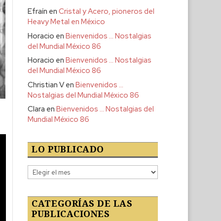
Efraín
en
Cristal y Acero, pioneros del
Heavy Metal en México
Horacio
en
Bienvenidos … Nostalgias
del Mundial México 86
Horacio
en
Bienvenidos … Nostalgias
del Mundial México 86
Christian V
en
Bienvenidos …
Nostalgias del Mundial México 86
Clara
en
Bienvenidos … Nostalgias del
Mundial México 86
LO PUBLICADO
Lo
publicado
CATEGORÍAS DE LAS
PUBLICACIONES