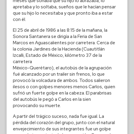
meses que soñaba que su hijo lo abrazaba, lo
apretaba y lo soltaba, sueños que le hacían pensar
que su hijo lo necesitaba y que pronto iba a estar
con él.
El 25 de abril de 1986 a las 8:15 de la mañana, la
Sonora Santanera se dirigía a la Feria de San
Marcos en Aguascalientes por carretera. Cerca de
la colonia Jardines de la Hacienda (Cuautitlán
Izcalli, Estado de México, kilómetro 37 de la
carretera
México-Querétaro), el autobús de la agrupación
fué alcanzado por un trailer sin frenos, lo que
provocó la volcadura de ambos. Todos salieron
ilesos o con golpes menores menos Carlos, quien
sufrió un fuerte golpe en la cabeza. El parabrisas
del autobús le pegó a Carlos en la sien
provocando su muerte.
A partir del trágico suceso, nada fue igual. La
pérdida del corazón del grupo, junto con el natural
envejecimiento de sus integrantes fue un golpe