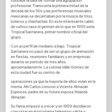
concebir la idea de formar una agrupación
profesional. Transcurría la primera mitad de la
década de los 50s y las preferencias musicales
mexicanas se decantaban por la música de tríos,
boleros y chachachás. En este interesante caldo
de cultivo nace el germen de lo que en 1955 sería
Tropical Santanera, primer nombre oficial del
grupo.
Con un perfil de mediano a bajo, Tropical
Santanera no pasó de ser un grupo de animación
en fiestas, reuniones familiares y en empresas
durante un período de tres años
aproximadamente. La colonia Valle Gómez de
esta ciudad fue su centro de
operaciones ya que la mayoría de ellos vivían en la
misma. Ahí Carlos conoció a Vicente Almazán
Espinoza, padre de su futura esposa Yolanda
Almazán.
Su fama empezó a crecer y en 1959 decidieron
concursar en el programa televisivo «Arte y