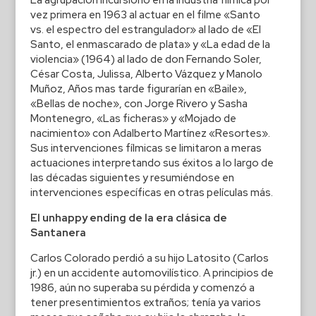
La agrupación incursionó en la industria fílmica por
vez primera en 1963 al actuar en el filme «Santo
vs. el espectro del estrangulador» al lado de «El
Santo, el enmascarado de plata» y «La edad de la
violencia» (1964) al lado de don Fernando Soler,
César Costa, Julissa, Alberto Vázquez y Manolo
Muñoz, Años mas tarde figurarían en «Baile»,
«Bellas de noche», con Jorge Rivero y Sasha
Montenegro, «Las ficheras» y «Mojado de
nacimiento» con Adalberto Martínez «Resortes».
Sus intervenciones fílmicas se limitaron a meras
actuaciones interpretando sus éxitos a lo largo de
las décadas siguientes y resumiéndose en
intervenciones específicas en otras películas más.
El unhappy ending de la era clásica de
Santanera
Carlos Colorado perdió a su hijo Latosito (Carlos
jr.) en un accidente automovilístico. A principios de
1986, aún no superaba su pérdida y comenzó a
tener presentimientos extraños; tenía ya varios