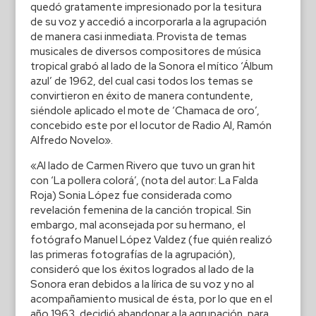
quedó gratamente impresionado por la tesitura
de su voz y accedió a incorporarla a la agrupación
de manera casi inmediata. Provista de temas
musicales de diversos compositores de música
tropical grabó al lado de la Sonora el mítico ‘Álbum
azul’ de 1962, del cual casi todos los temas se
convirtieron en éxito de manera contundente,
siéndole aplicado el mote de ‘Chamaca de oro’,
concebido este por el locutor de Radio AI, Ramón
Alfredo Novelo».
«Al lado de Carmen Rivero que tuvo un gran hit
con ‘La pollera colorá’, (nota del autor: La Falda
Roja) Sonia López fue considerada como
revelación femenina de la canción tropical. Sin
embargo, mal aconsejada por su hermano, el
fotógrafo Manuel López Valdez (fue quién realizó
las primeras fotografías de la agrupación),
consideró que los éxitos logrados al lado de la
Sonora eran debidos a la lírica de su voz y no al
acompañamiento musical de ésta, por lo que en el
año 1963, decidió abandonar a la agrupación, para