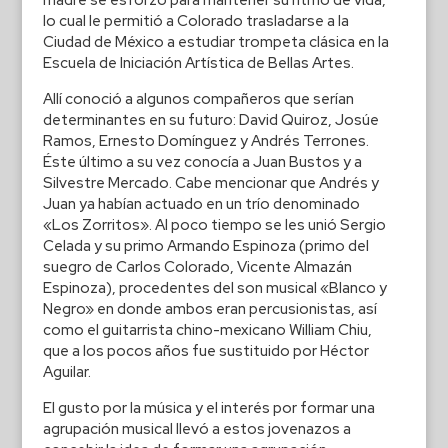
madre se esforzó para mantener su ritmo de vida,
lo cual le permitió a Colorado trasladarse a la
Ciudad de México a estudiar trompeta clásica en la
Escuela de Iniciación Artística de Bellas Artes.
Allí conoció a algunos compañeros que serían
determinantes en su futuro: David Quiroz, Josúe
Ramos, Ernesto Domínguez y Andrés Terrones.
Éste último a su vez conocía a Juan Bustos y a
Silvestre Mercado. Cabe mencionar que Andrés y
Juan ya habían actuado en un trío denominado
«Los Zorritos». Al poco tiempo se les unió Sergio
Celada y su primo Armando Espinoza (primo del
suegro de Carlos Colorado, Vicente Almazán
Espinoza), procedentes del son musical «Blanco y
Negro» en donde ambos eran percusionistas, así
como el guitarrista chino-mexicano William Chiu,
que a los pocos años fue sustituido por Héctor
Aguilar.
El gusto por la música y el interés por formar una
agrupación musical llevó a estos jovenazos a