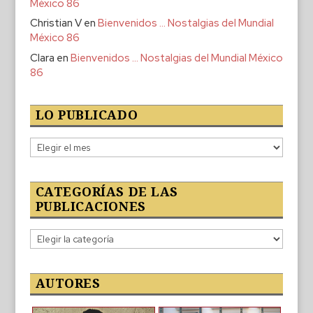
México 86
Christian V
en
Bienvenidos … Nostalgias del Mundial
México 86
Clara
en
Bienvenidos … Nostalgias del Mundial México
86
LO PUBLICADO
Lo
publicado
CATEGORÍAS DE LAS
PUBLICACIONES
Categorías
de
las
publicaciones
AUTORES