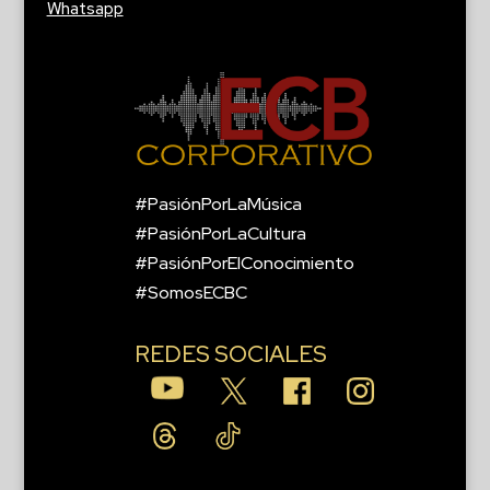
Whatsapp
#PasiónPorLaMúsica
#PasiónPorLaCultura
#PasiónPorElConocimiento
#SomosECBC
REDES SOCIALES