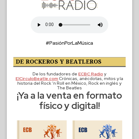
#PasiónPorLaMúsica
DE ROCKEROS Y BEATLEROS
De los fundadores de
ECBC Radio
y
ElCirculoBeatle.com
Crónicas, anécdotas, mitos y la
historia del Rock ‘n Roll en México, Rock en inglés y
The Beatles
¡Ya a la venta en formato
físico y digital!