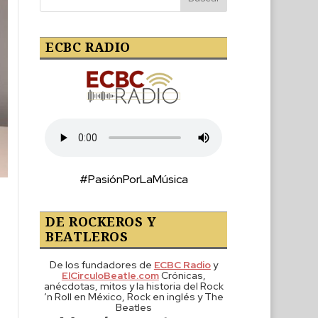
ECBC RADIO
#PasiónPorLaMúsica
DE ROCKEROS Y
BEATLEROS
De los fundadores de
ECBC Radio
y
ElCirculoBeatle.com
Crónicas,
anécdotas, mitos y la historia del Rock
‘n Roll en México, Rock en inglés y The
Beatles