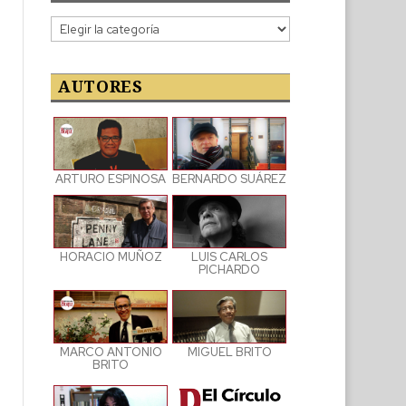
Categorías
de
las
publicaciones
AUTORES
ARTURO ESPINOSA
BERNARDO SUÁREZ
LUIS CARLOS
HORACIO MUÑOZ
PICHARDO
MARCO ANTONIO
MIGUEL BRITO
BRITO