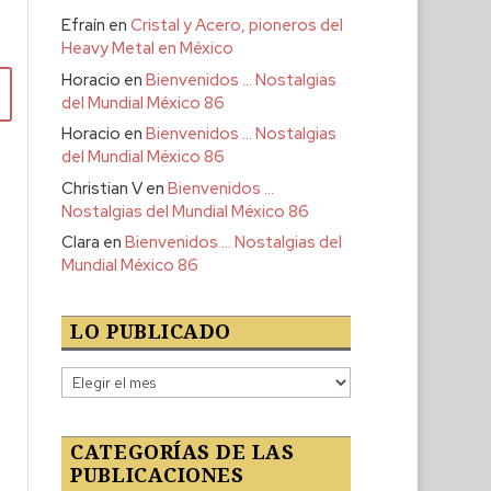
Efraín
en
Cristal y Acero, pioneros del
Heavy Metal en México
Horacio
en
Bienvenidos … Nostalgias
del Mundial México 86
Horacio
en
Bienvenidos … Nostalgias
del Mundial México 86
Christian V
en
Bienvenidos …
Nostalgias del Mundial México 86
Clara
en
Bienvenidos … Nostalgias del
Mundial México 86
LO PUBLICADO
Lo
publicado
CATEGORÍAS DE LAS
PUBLICACIONES