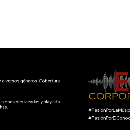
e diversos géneros. Cobertura
isiones destacadas y playlists
has.
#PasiónPorLaMúsic
#PasiónPorElCono