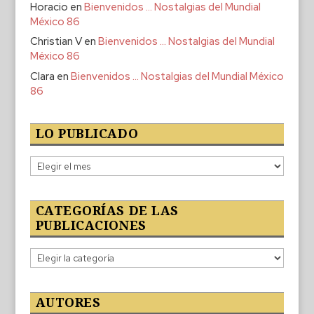
Horacio
en
Bienvenidos … Nostalgias del Mundial
México 86
Christian V
en
Bienvenidos … Nostalgias del Mundial
México 86
Clara
en
Bienvenidos … Nostalgias del Mundial México
86
LO PUBLICADO
Lo
publicado
CATEGORÍAS DE LAS
PUBLICACIONES
Categorías
de
las
publicaciones
AUTORES