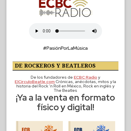
#PasiónPorLaMúsica
DE ROCKEROS Y BEATLEROS
De los fundadores de
ECBC Radio
y
ElCirculoBeatle.com
Crónicas, anécdotas, mitos y la
historia del Rock ‘n Roll en México, Rock en inglés y
The Beatles
¡Ya a la venta en formato
físico y digital!