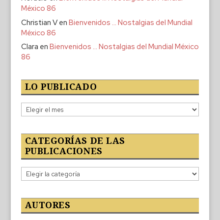
México 86
Christian V
en
Bienvenidos … Nostalgias del Mundial
México 86
Clara
en
Bienvenidos … Nostalgias del Mundial México
86
LO PUBLICADO
Lo
publicado
CATEGORÍAS DE LAS
PUBLICACIONES
Categorías
de
las
publicaciones
AUTORES