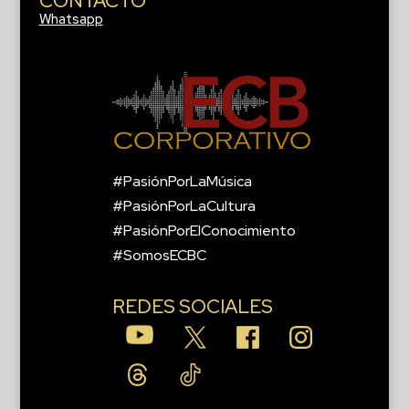
CONTACTO
Whatsapp
#PasiónPorLaMúsica
#PasiónPorLaCultura
#PasiónPorElConocimiento
#SomosECBC
REDES SOCIALES