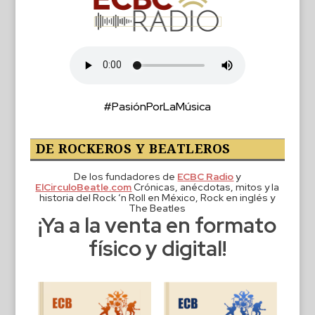
#PasiónPorLaMúsica
DE ROCKEROS Y BEATLEROS
De los fundadores de
ECBC Radio
y
ElCirculoBeatle.com
Crónicas, anécdotas, mitos y la
historia del Rock ‘n Roll en México, Rock en inglés y
The Beatles
¡Ya a la venta en formato
físico y digital!